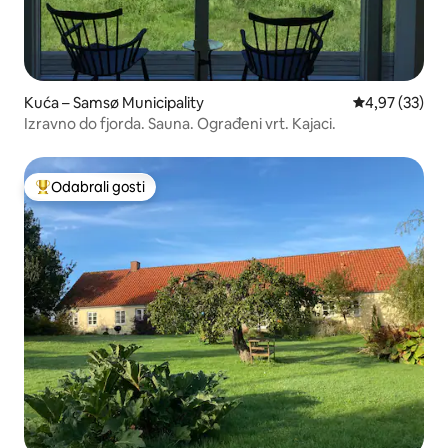
Kuća – Samsø Municipality
Prosječna ocje
4,97 (33)
Izravno do fjorda. Sauna. Ograđeni vrt. Kajaci.
Odabrali gosti
Među najviše rangiranima s oznakom „Odabrali gosti”