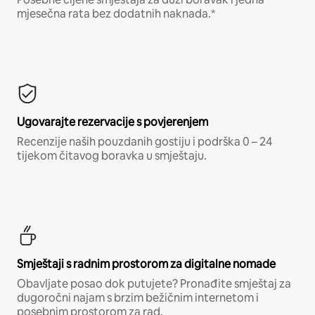
mjesečna rata bez dodatnih naknada.*
Ugovarajte rezervacije s povjerenjem
Recenzije naših pouzdanih gostiju i podrška 0 – 24
tijekom čitavog boravka u smještaju.
Smještaji s radnim prostorom za digitalne nomade
Obavljate posao dok putujete? Pronađite smještaj za
dugoročni najam s brzim bežičnim internetom i
posebnim prostorom za rad.