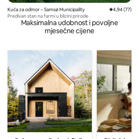
Kuća za odmor – Samsø Municipality
Prosječna ocje
4,94 (77)
Predivan stan na farmi u blizini prirode
Maksimalna udobnost i povoljne
mjesečne cijene