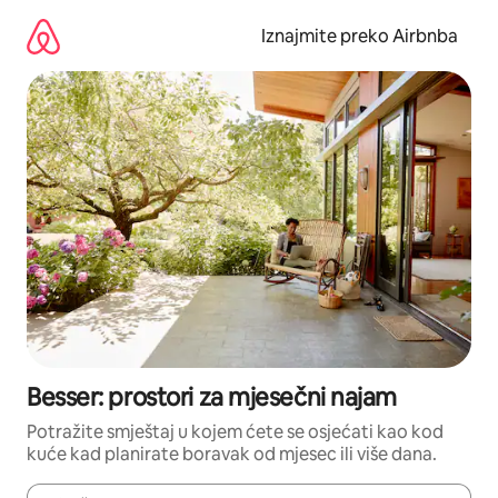
Prijeđi
na
Iznajmite preko Airbnba
sadržaj
Besser: prostori za mjesečni najam
Potražite smještaj u kojem ćete se osjećati kao kod
kuće kad planirate boravak od mjesec ili više dana.