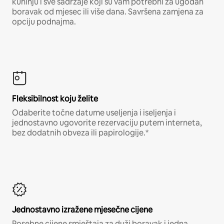
kuhinju i sve sadržaje koji su vam potrebni za ugodan
boravak od mjesec ili više dana. Savršena zamjena za
opciju podnajma.
Fleksibilnost koju želite
Odaberite točne datume useljenja i iseljenja i
jednostavno ugovorite rezervaciju putem interneta,
bez dodatnih obveza ili papirologije.*
Jednostavno izražene mjesečne cijene
Posebne cijene smještaja za duži boravak i jedna