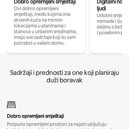
Dobro opremljeni smještaji
Digitalni noma
ljudi
Ovi dobro opremljeni
smještaji, među kojima ima
Udobni smještaj
drvenih kuća na mirnim
nomade i ljude 
lokacijama u planinama i
daljinu s bežič
stanova u urbanim sredinama,
i posebnim pro
imaju sve sadržaje koji su vam
potrebni u vašem domu.
Sadržaji i prednosti za one koji planiraju
duži boravak
Dobro opremljeni smještaji
Potpuno opremljeni prostori za najam uključuju