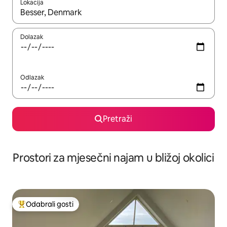
Lokacija
Kada budu dostupni rezultati, moći ćete ih pregledati koristeći
Dolazak
Odlazak
Pretraži
Prostori za mjesečni najam u bližoj okolici
Odabrali gosti
Među najviše rangiranima s oznakom „Odabrali gosti”