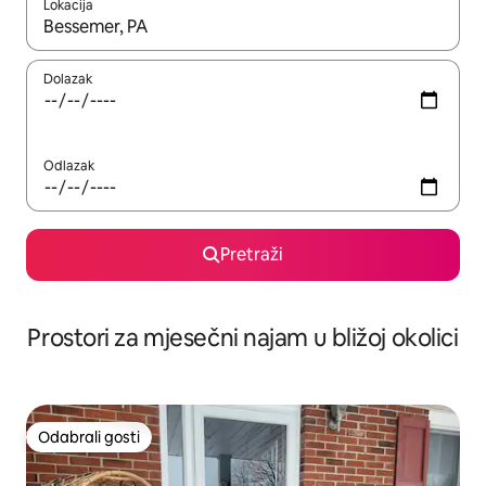
Lokacija
Kada budu dostupni rezultati, moći ćete ih pregledati koristeći
Dolazak
Odlazak
Pretraži
Prostori za mjesečni najam u bližoj okolici
Odabrali gosti
Odabrali gosti