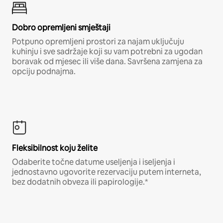
Dobro opremljeni smještaji
Potpuno opremljeni prostori za najam uključuju
kuhinju i sve sadržaje koji su vam potrebni za ugodan
boravak od mjesec ili više dana. Savršena zamjena za
opciju podnajma.
Fleksibilnost koju želite
Odaberite točne datume useljenja i iseljenja i
jednostavno ugovorite rezervaciju putem interneta,
bez dodatnih obveza ili papirologije.*