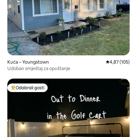
Kuća – Youngstown
Prosječna ocjen
4,87 (105)
Udoban smještaj za opuštanje
Odabrali gosti
Među najviše rangiranima s oznakom „Odabrali gosti”