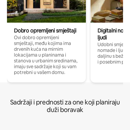
Dobro opremljeni smještaji
Digitalni noma
ljudi
Ovi dobro opremljeni
smještaji, među kojima ima
Udobni smještaj
drvenih kuća na mirnim
nomade i ljude 
lokacijama u planinama i
daljinu s bežič
stanova u urbanim sredinama,
i posebnim pro
imaju sve sadržaje koji su vam
potrebni u vašem domu.
Sadržaji i prednosti za one koji planiraju
duži boravak