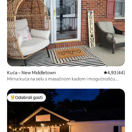
Kuća – New Middletown
Prosječna ocje
4,93 (44)
Mirna kuća na selu s masažnom kadom i mogućnošću
boravka pasa!
Odabrali gosti
Među najviše rangiranima s oznakom „Odabrali gosti”