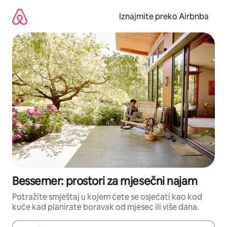
Prijeđi
na
Iznajmite preko Airbnba
sadržaj
Bessemer: prostori za mjesečni najam
Potražite smještaj u kojem ćete se osjećati kao kod
kuće kad planirate boravak od mjesec ili više dana.