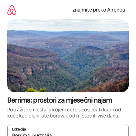
Prijeđi
na
Iznajmite preko Airbnba
sadržaj
Berrima: prostori za mjesečni najam
Potražite smještaj u kojem ćete se osjećati kao kod
kuće kad planirate boravak od mjesec ili više dana.
Lokacija
Kada budu dostupni rezultati, moći ćete ih pregledati koristeći