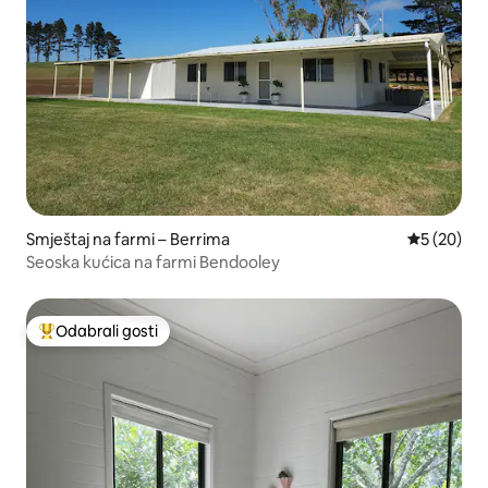
Smještaj na farmi – Berrima
Prosječna o
5 (20)
Seoska kućica na farmi Bendooley
Odabrali gosti
Među najviše rangiranima s oznakom „Odabrali gosti”