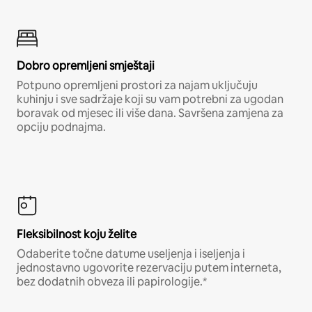
Dobro opremljeni smještaji
Potpuno opremljeni prostori za najam uključuju
kuhinju i sve sadržaje koji su vam potrebni za ugodan
boravak od mjesec ili više dana. Savršena zamjena za
opciju podnajma.
Fleksibilnost koju želite
Odaberite točne datume useljenja i iseljenja i
jednostavno ugovorite rezervaciju putem interneta,
bez dodatnih obveza ili papirologije.*