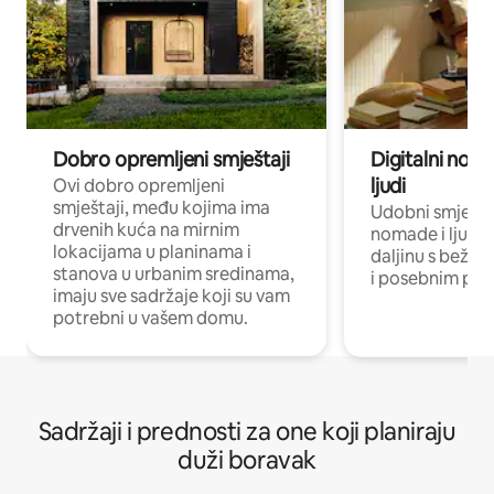
Dobro opremljeni smještaji
Digitalni noma
ljudi
Ovi dobro opremljeni
smještaji, među kojima ima
Udobni smještaj
drvenih kuća na mirnim
nomade i ljude 
lokacijama u planinama i
daljinu s bežič
stanova u urbanim sredinama,
i posebnim pro
imaju sve sadržaje koji su vam
potrebni u vašem domu.
Sadržaji i prednosti za one koji planiraju
duži boravak