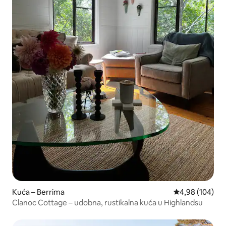
Kuća – Berrima
Prosječna ocjen
4,98 (104)
Clanoc Cottage – udobna, rustikalna kuća u Highlandsu