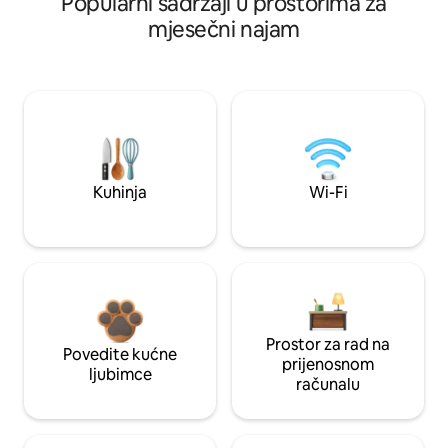
Popularni sadržaji u prostorima za
mjesečni najam
Kuhinja
Wi-Fi
Prostor za rad na
Povedite kućne
prijenosnom
ljubimce
računalu