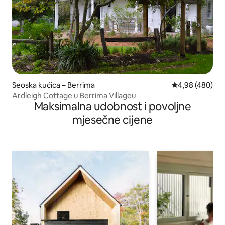
Seoska kućica – Berrima
Prosječna ocjen
4,98 (480)
Ardleigh Cottage u Berrima Villageu
Maksimalna udobnost i povoljne
mjesečne cijene