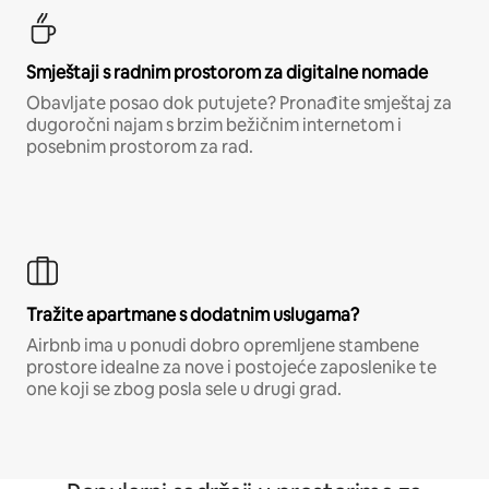
Smještaji s radnim prostorom za digitalne nomade
Obavljate posao dok putujete? Pronađite smještaj za
dugoročni najam s brzim bežičnim internetom i
posebnim prostorom za rad.
Tražite apartmane s dodatnim uslugama?
Airbnb ima u ponudi dobro opremljene stambene
prostore idealne za nove i postojeće zaposlenike te
one koji se zbog posla sele u drugi grad.