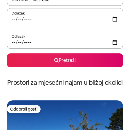
Dolazak
Odlazak
Pretraži
Prostori za mjesečni najam u bližoj okolici
Odabrali gosti
Odabrali gosti