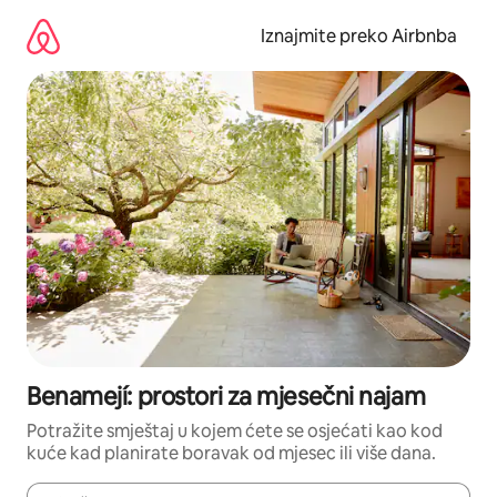
Prijeđi
na
Iznajmite preko Airbnba
sadržaj
Benamejí: prostori za mjesečni najam
Potražite smještaj u kojem ćete se osjećati kao kod
kuće kad planirate boravak od mjesec ili više dana.