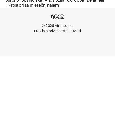
Airbnb
Španjolska
Andaluzija
Córdoba
Benamejí
Prostori za mjesečni najam
© 2026 Airbnb, Inc.
Pravila o privatnosti
Uvjeti