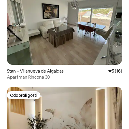
Stan – Villanueva de Algaidas
Prosječna 
5 (16)
Apartman Rincona 30
Odabrali gosti
Odabrali gosti