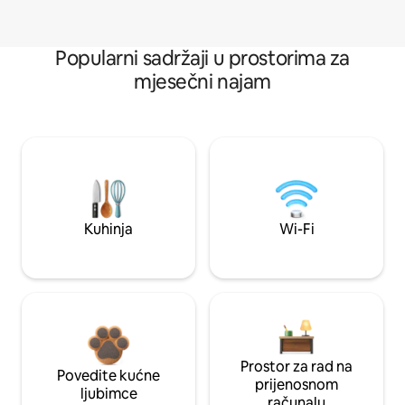
Popularni sadržaji u prostorima za
mjesečni najam
Kuhinja
Wi-Fi
Prostor za rad na
Povedite kućne
prijenosnom
ljubimce
računalu