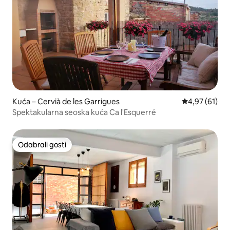
Kuća – Cervià de les Garrigues
Prosječna ocje
4,97 (61)
Spektakularna seoska kuća Ca l'Esquerré
Odabrali gosti
Odabrali gosti