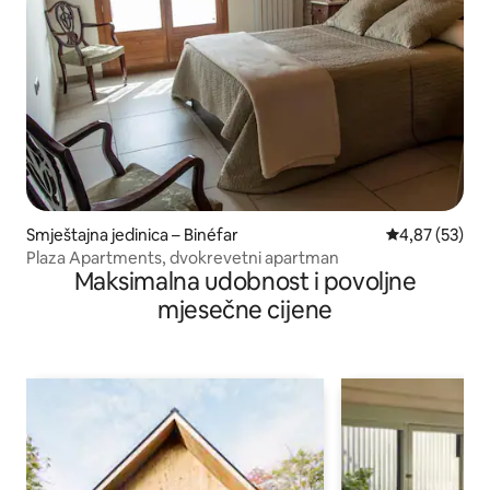
Smještajna jedinica – Binéfar
Prosječna ocje
4,87 (53)
Plaza Apartments, dvokrevetni apartman
Maksimalna udobnost i povoljne
mjesečne cijene