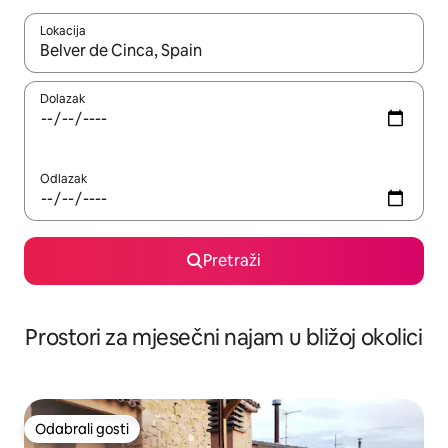
Lokacija
Kada budu dostupni rezultati, moći ćete ih pregledati koristeći
Dolazak
Odlazak
Pretraži
Prostori za mjesečni najam u bližoj okolici
Odabrali gosti
Odabrali gosti