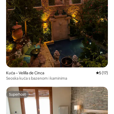
Kuća – Velilla de Cinca
Prosječna 
5 (17)
Seoska kuća s bazenom i kaminima
Superhost
Superhost