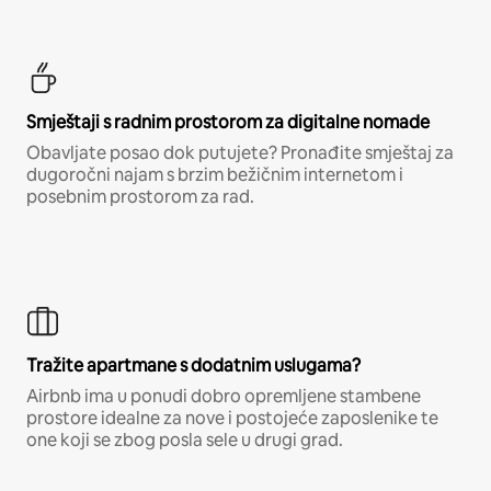
Smještaji s radnim prostorom za digitalne nomade
Obavljate posao dok putujete? Pronađite smještaj za
dugoročni najam s brzim bežičnim internetom i
posebnim prostorom za rad.
Tražite apartmane s dodatnim uslugama?
Airbnb ima u ponudi dobro opremljene stambene
prostore idealne za nove i postojeće zaposlenike te
one koji se zbog posla sele u drugi grad.