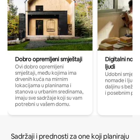
Dobro opremljeni smještaji
Digitalni noma
ljudi
Ovi dobro opremljeni
smještaji, među kojima ima
Udobni smještaj
drvenih kuća na mirnim
nomade i ljude 
lokacijama u planinama i
daljinu s bežič
stanova u urbanim sredinama,
i posebnim pro
imaju sve sadržaje koji su vam
potrebni u vašem domu.
Sadržaji i prednosti za one koji planiraju