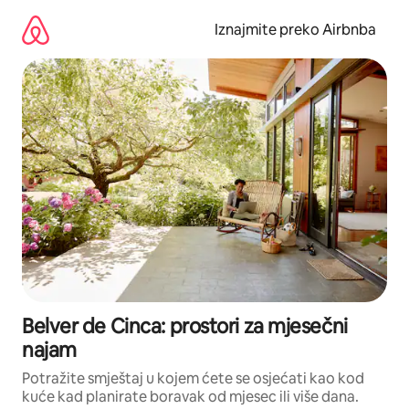
Prijeđi
na
Iznajmite preko Airbnba
sadržaj
Belver de Cinca: prostori za mjesečni
najam
Potražite smještaj u kojem ćete se osjećati kao kod
kuće kad planirate boravak od mjesec ili više dana.