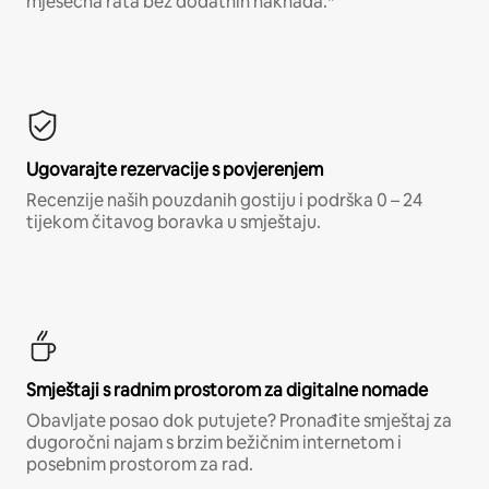
mjesečna rata bez dodatnih naknada.*
Ugovarajte rezervacije s povjerenjem
Recenzije naših pouzdanih gostiju i podrška 0 – 24
tijekom čitavog boravka u smještaju.
Smještaji s radnim prostorom za digitalne nomade
Obavljate posao dok putujete? Pronađite smještaj za
dugoročni najam s brzim bežičnim internetom i
posebnim prostorom za rad.