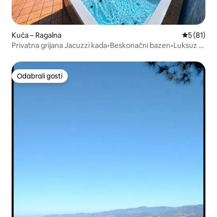
Kuća – Ragalna
Prosječna 
5 (81)
Privatna grijana Jacuzzi kada•Beskonačni bazen•Luksuz u
Rahalu
Odabrali gosti
Odabrali gosti