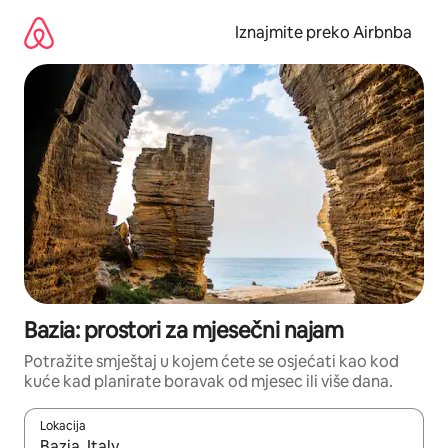
Prijeđi
na
Iznajmite preko Airbnba
sadržaj
Bazia: prostori za mjesečni najam
Potražite smještaj u kojem ćete se osjećati kao kod
kuće kad planirate boravak od mjesec ili više dana.
Lokacija
Kada budu dostupni rezultati, moći ćete ih pregledati koristeći