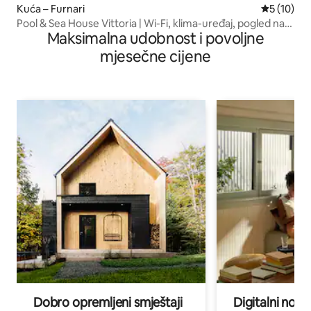
Kuća – Furnari
Prosječna 
5 (10)
Pool & Sea House Vittoria | Wi-Fi, klima-uređaj, pogled na
Maksimalna udobnost i povoljne
Eolski arhipelag
mjesečne cijene
Dobro opremljeni smještaji
Digitalni noma