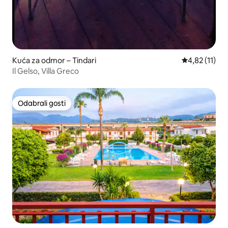
Kuća za odmor – Tindari
Prosječna ocj
4,82 (11)
Il Gelso, Villa Greco
Odabrali gosti
Odabrali gosti