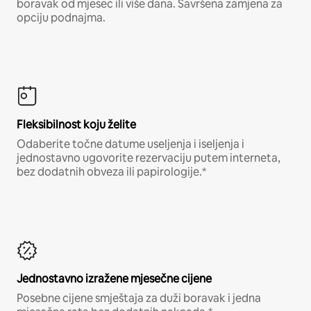
boravak od mjesec ili više dana. Savršena zamjena za
opciju podnajma.
Fleksibilnost koju želite
Odaberite točne datume useljenja i iseljenja i
jednostavno ugovorite rezervaciju putem interneta,
bez dodatnih obveza ili papirologije.*
Jednostavno izražene mjesečne cijene
Posebne cijene smještaja za duži boravak i jedna