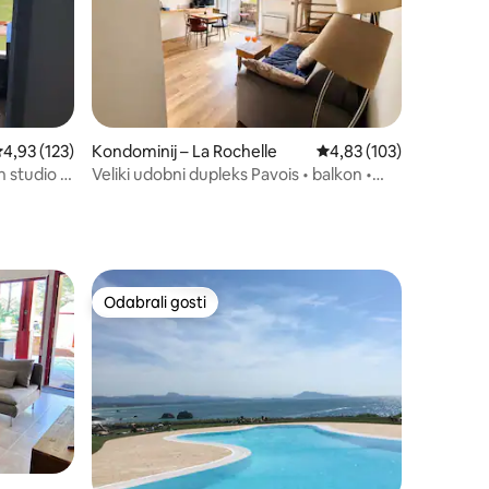
rosječna ocjena: 4,93/5, recenzija: 123
4,93 (123)
Kondominij – La Rochelle
Prosječna ocjena: 4,83/
4,83 (103)
 studio s
Veliki udobni dupleks Pavois • balkon •
plaža 800
Odabrali gosti
nakom „Odabrali gosti”
Odabrali gosti