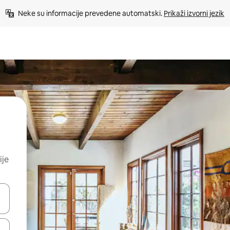
Neke su informacije prevedene automatski. 
Prikaži izvorni jezik
ije
dati koristeći se strelicama prema gore i prema dolje, kao i dodirom i