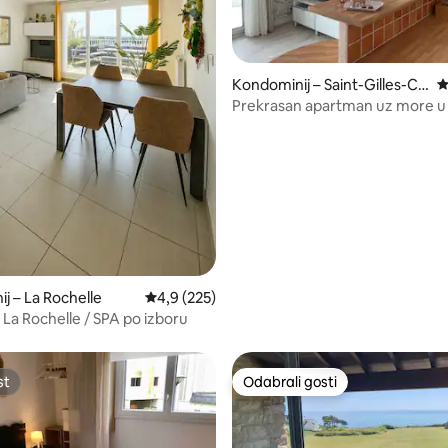
, recenzija: 185
Kondominij – Saint-Gilles-Cr
P
oix-de-Vie
Prekrasan apartman uz more u 
Georges-des-Vosges.
j – La Rochelle
Prosječna ocjena: 4,9/5, recenzija: 225
4,9 (225)
 La Rochelle / SPA po izboru
st
Odabrali gosti
st
Odabrali gosti