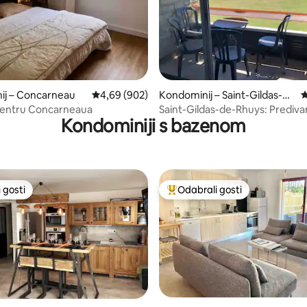
, recenzija: 137
ij – Concarneau
Prosječna ocjena: 4,69/5, recenzija: 902
4,69 (902)
Kondominij – Saint-Gildas-de
P
-Rhuys
centru Concarneaua
Saint-Gildas-de-Rhuys: Predivan
Kondominiji s bazenom
pogledom na ocean
 gosti
Odabrali gosti
 gosti
Među najviše rangiranima s oz