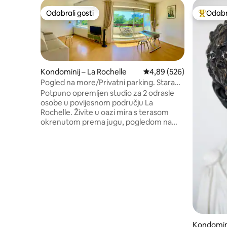
Odabrali gosti
Odabra
Odabrali gosti
Među naj
Kondominij – La Rochelle
Prosječna ocjena: 4,89/5
4,89 (526)
Pogled na more/Privatni parking. Stara
luka-plaža 15' pješice.
Potpuno opremljen studio za 2 odrasle
osobe u povijesnom području La
Rochelle. Živite u oazi mira s terasom
okrenutom prema jugu, pogledom na
more i prekrasnim šumovitim parkom na
5. katu s dizalom. Privatno parkirališno
mjesto (što je rijetkost u La Rochelleu)
Prostor za odlaganje bicikala. Odlična
posteljina, 140 cm, lako se otvara.
Klimatizirano. More udaljeno 400 metara.
Trgovine u blizini. Prekrasne šetnje uz
more do stare luke, starog grada,
tornjeva. Concierge se nalazi u prizemlju.
Nije naplaćena naknada za čišćenje.
Kondomin