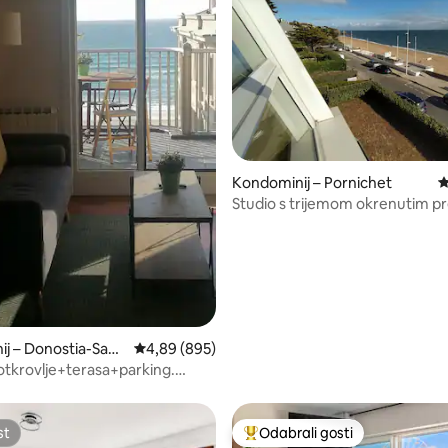
, recenzija: 386
Kondominij – Pornichet
P
Studio s trijemom okrenutim 
oceanu
j – Donostia-San
Prosječna ocjena: 4,89/5, recenzija: 895
4,89 (895)
otkrovlje+terasa+parking.
 plažu. ESS00578
st
Odabrali gosti
st
Među najviše rangiranima s oz