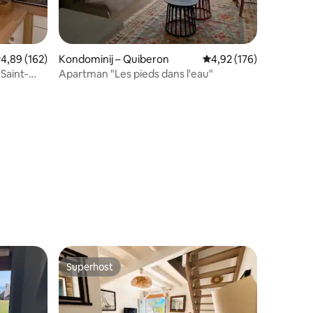
rosječna ocjena: 4,89/5, recenzija: 162
4,89 (162)
Kondominij – Quiberon
Prosječna ocjena: 4,92/
4,92 (176)
Saint-
Apartman "Les pieds dans l'eau"
Superhost
Superhost