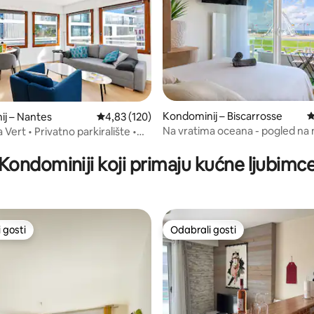
Kondominij – Biscarrosse
P
j – Nantes
Prosječna ocjena: 4,83/5, recenzija: 120
4,83 (120)
Na vratima oceana - pogled na
ert • Privatno parkiralište •
, recenzija: 134
prvoj liniji
a stanica i centar
Kondominiji koji primaju kućne ljubimc
 gosti
Odabrali gosti
 gosti
Odabrali gosti