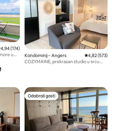
rosječna ocjena: 4,94/5, recenzija: 174
4,94 (174)
 more u
Kondominij – Angers
Prosječna ocjena: 4,82/
4,82 (573)
COZYMAINE, prekrasan studio u srcu
e
Angersa
Odabrali gosti
Odabrali gosti