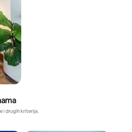
enama
 i drugih kriterija.