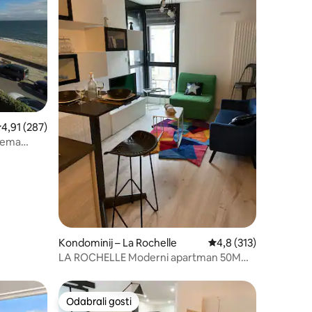
rosječna ocjena: 4,91/5, recenzija: 287
4,91 (287)
prema
Kondominij – La Rochelle
Prosječna ocjena: 4,8/
4,8 (313)
LA ROCHELLE Moderni apartman 50M
STARA LUKA/PARKIRALIŠTE
Odabrali gosti
nakom „Odabrali gosti”
Odabrali gosti