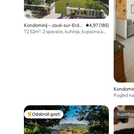
Kondominij – Joué-sur-Erdr
Prosječna ocjena: 4,97/5
4,97 (185)
e
T2 52m²: 2 spavaće, kuhinja, kupaonica
Pogled na jezero
Kondomini
Pogled na
Odabrali gosti
Superho
Među najviše rangiranima s oznakom „Odabrali gosti”
Superho