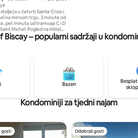
jedan krevet za jednu osobu u 
ye
sobi. Srpanj/kolovoz: tjedni naj
 stoljeća u četvrti Sainte Croix i
dolazak u subotu.
hel na mirnom trgu. 3 minute od
ke, pet minuta od tramvaja C i D
 Saint Michel. Pogled na Hôtel
f Biscay – popularni sadržaji u kondomi
aie i toranj Saint Michel.
enoviran stan od 70 m2,
 antiknim namještajem, pruža
 autentičan doživljaj
. Potpuno opremljena kuhinja,
vni boravak i blagovaonica,
itetni kreveti, prostrana
 s kadom i tušem, besplatan
Besplat
 aparat za espresso i parkiralište
i
Bazen
sklo
du.
Kondominiji za tjedni najam
 gosti
Odabrali gosti
 gosti
Odabrali gosti