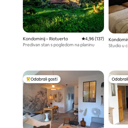
Kondominij – Riotuerto
Prosječna ocjena: 4,96/5
4,96 (137)
Kondomin
Predivan stan s pogledom na planinu
Studio u 
Odabrali gosti
Odabrali
Među najviše rangiranima s oznakom „Odabrali gosti”
Odabrali