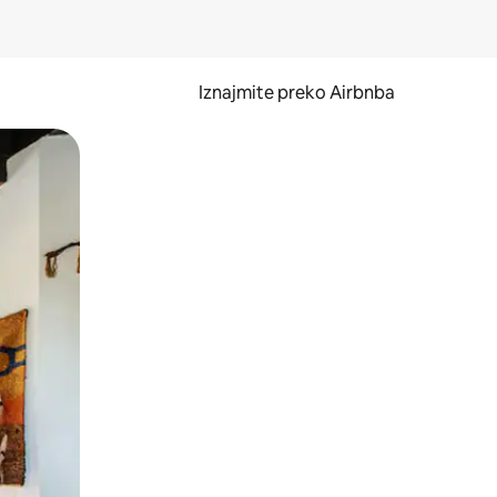
Iznajmite preko Airbnba
li prelaskom prstom po zaslonu.