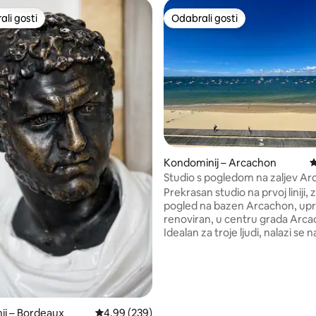
li gosti
Odabrali gosti
više rangiranima s oznakom „Odabrali gosti”
Odabrali gosti
, recenzija: 526
Kondominij – Arcachon
P
Studio s pogledom na zaljev A
Prekrasan studio na prvoj liniji, z
pogled na bazen Arcachon, up
renoviran, u centru grada Arca
Idealan za troje ljudi, nalazi se na
gornjem katu mirnog prebivališ
dizalom. Pluse: Veliki i ugodan 
okrenut prema bazenu, izravan
plaži, privatno parkirališno mjes
pješice, teniski teren. Raspored
krevet u ormaru koji se može po
ij – Bordeaux
Prosječna ocjena: 4,99/5, recenzija: 239
4,99 (239)