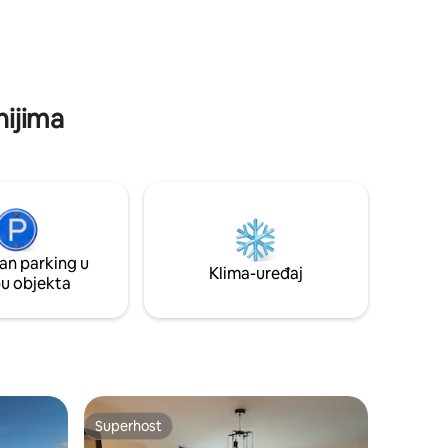
dostupno. Čekaju vas 2 bicikla (brdski
zasebnoj
bicikli).
am,
nijima
an parking u
Klima-uređaj
pu objekta
Superhost
Superhost