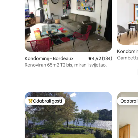
Kondomini
Gambetta V
Kondominij – Bordeaux
Prosječna ocjena: 4,92/5
4,92 (134)
Željezničk
Renoviran 65m2 T2 bis, miran i svijetao.
Odabrali gosti
Odabrali
Među najviše rangiranima s oznakom „Odabrali gosti”
Odabrali