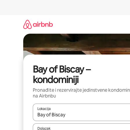
Prijeđi
na
sadržaj
Bay of Biscay –
kondominiji
Pronađite i rezervirajte jedinstvene kondomin
na Airbnbu
Lokacija
Kada budu dostupni rezultati, moći ćete ih pregle
Dolazak