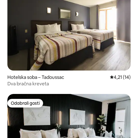
Hotelska soba – Tadoussac
Prosječna ocj
4,21 (14)
Dva bračna kreveta
Odabrali gosti
Odabrali gosti