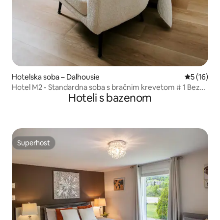
Hotelska soba – Dalhousie
Prosječna 
5 (16)
Hotel M2 - Standardna soba s bračnim krevetom # 1 Bez
Hoteli s bazenom
stepenica
Superhost
Superhost