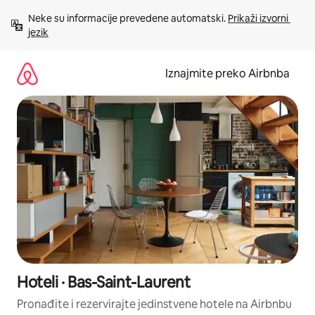
Prijeđi
Neke su informacije prevedene automatski. 
Prikaži izvorni 
na
jezik
sadržaj
Iznajmite preko Airbnba
Hoteli · Bas-Saint-Laurent
Pronađite i rezervirajte jedinstvene hotele na Airbnbu