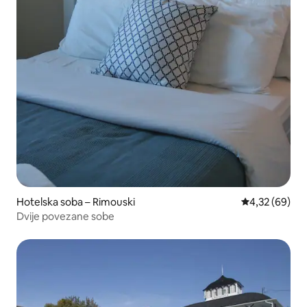
Hotelska soba – Rimouski
Prosječna ocje
4,32 (69)
Dvije povezane sobe