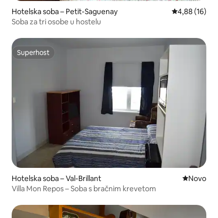
Hotelska soba – Petit-Saguenay
Prosječna ocje
4,88 (16)
Soba za tri osobe u hostelu
Superhost
Superhost
Hotelska soba – Val-Brillant
Novi smješ
Novo
Villa Mon Repos – Soba s bračnim krevetom