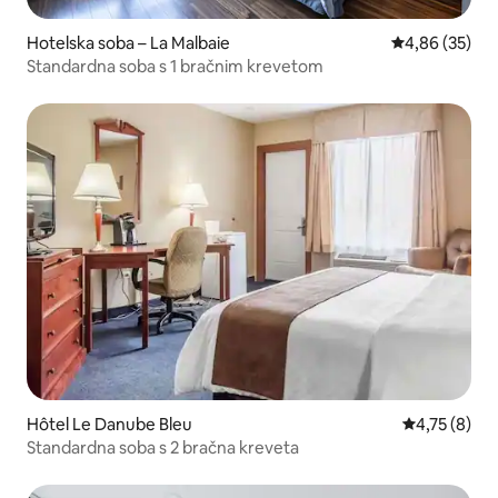
Hotelska soba – La Malbaie
Prosječna ocje
4,86 (35)
Standardna soba s 1 bračnim krevetom
Hôtel Le Danube Bleu
Prosječna oc
4,75 (8)
Standardna soba s 2 bračna kreveta