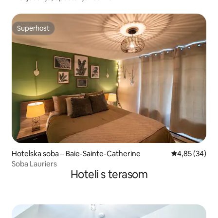
Superhost
Superhost
Hotelska soba – Baie-Sainte-Catherine
Prosječna ocje
4,85 (34)
Soba Lauriers
Hoteli s terasom