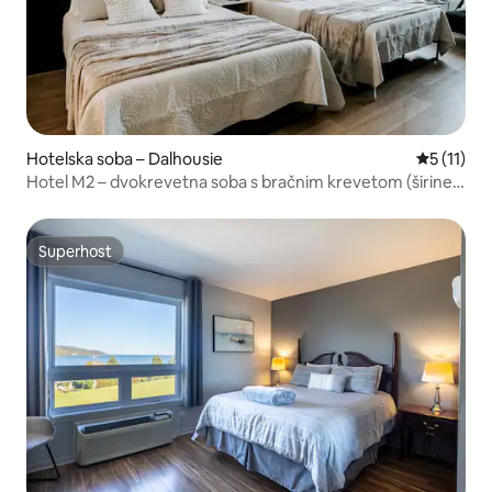
Hotelska soba – Dalhousie
Prosječna 
5 (11)
Hotel M2 – dvokrevetna soba s bračnim krevetom (širine
150 – 179 cm) #4
Superhost
Superhost