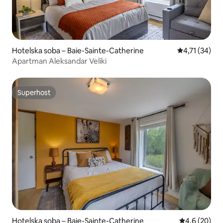
Hotelska soba – Baie-Sainte-Catherine
Prosječna ocj
4,71 (34)
Apartman Aleksandar Veliki
Superhost
Superhost
Hotelska soba – Baie-Sainte-Catherine
Prosječna ocj
4,6 (20)