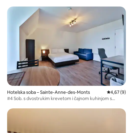
Hotelska soba – Sainte-Anne-des-Monts
Prosječna ocj
4,67 (9)
#4 Sob. s dvostrukim krevetom i čajnom kuhinjom s
pogledom na more Domaine du Récif