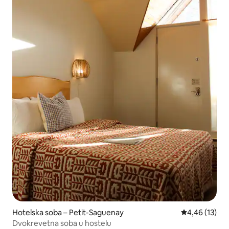
Hotelska soba – Petit-Saguenay
Prosječna ocje
4,46 (13)
Dvokrevetna soba u hostelu