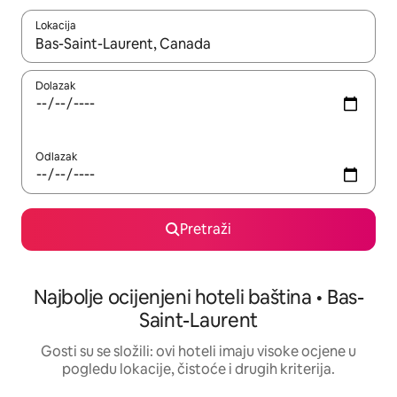
Lokacija
Kada budu dostupni rezultati, moći ćete ih pregledati koristeći
Dolazak
Odlazak
Pretraži
Najbolje ocijenjeni hoteli baština • Bas-
Saint-Laurent
Gosti su se složili: ovi hoteli imaju visoke ocjene u
pogledu lokacije, čistoće i drugih kriterija.