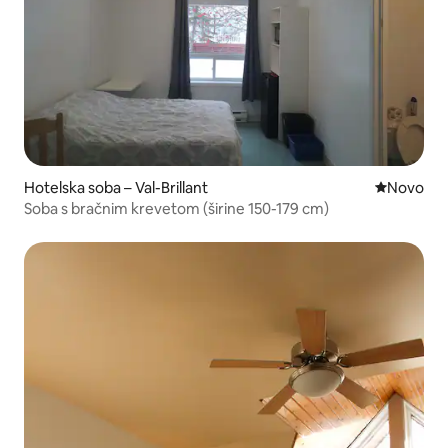
Hotelska soba – Val-Brillant
Novi smješ
Novo
Soba s bračnim krevetom (širine 150-179 cm)