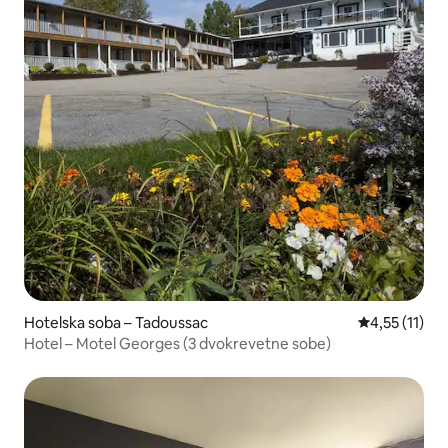
Hotelska soba – Tadoussac
Prosječna ocj
4,55 (11)
Hotel – Motel Georges (3 dvokrevetne sobe)