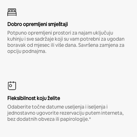
Dobro opremljeni smještaji
Potpuno opremljeni prostori za najam uključuju
kuhinju i sve sadržaje koji su vam potrebni za ugodan
boravak od mjesec ili više dana. Savršena zamjena za
opciju podnajma.
Fleksibilnost koju želite
Odaberite točne datume useljenja i iseljenja i
jednostavno ugovorite rezervaciju putem interneta,
bez dodatnih obveza ili papirologije.*