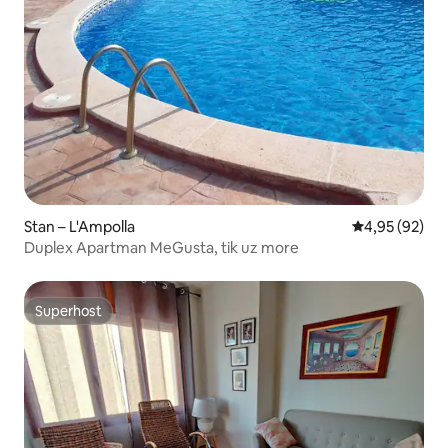
Stan – L'Ampolla
Prosječna ocje
4,95 (92)
Duplex Apartman MeGusta, tik uz more
Superhost
Superhost