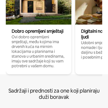
Dobro opremljeni smještaji
Digitalni noma
ljudi
Ovi dobro opremljeni
smještaji, među kojima ima
Udobni smještaj
drvenih kuća na mirnim
nomade i ljude 
lokacijama u planinama i
daljinu s bežič
stanova u urbanim sredinama,
i posebnim pro
imaju sve sadržaje koji su vam
potrebni u vašem domu.
Sadržaji i prednosti za one koji planiraju
duži boravak