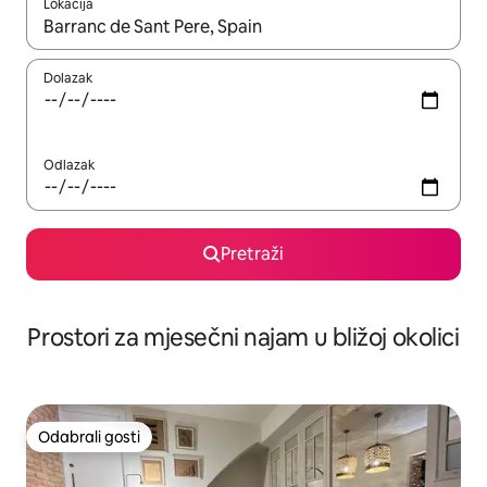
Lokacija
Kada budu dostupni rezultati, moći ćete ih pregledati koristeći
Dolazak
Odlazak
Pretraži
Prostori za mjesečni najam u bližoj okolici
Odabrali gosti
Odabrali gosti