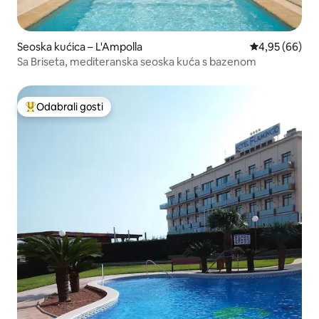
Seoska kućica – L'Ampolla
Prosječna ocje
4,95 (66)
Sa Briseta, mediteranska seoska kuća s bazenom
Odabrali gosti
Među najviše rangiranima s oznakom „Odabrali gosti”