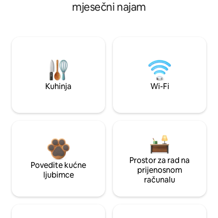
mjesečni najam
Kuhinja
Wi-Fi
Prostor za rad na
Povedite kućne
prijenosnom
ljubimce
računalu