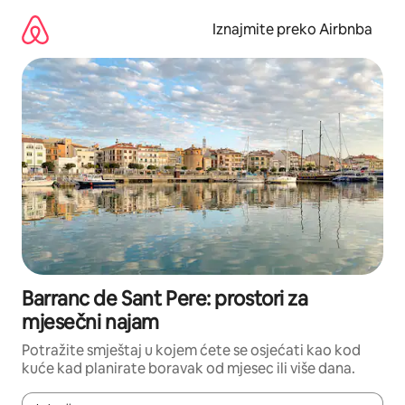
Prijeđi
na
Iznajmite preko Airbnba
sadržaj
Barranc de Sant Pere: prostori za
mjesečni najam
Potražite smještaj u kojem ćete se osjećati kao kod
kuće kad planirate boravak od mjesec ili više dana.