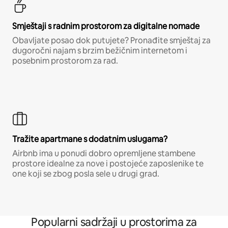
Smještaji s radnim prostorom za digitalne nomade
Obavljate posao dok putujete? Pronađite smještaj za
dugoročni najam s brzim bežičnim internetom i
posebnim prostorom za rad.
Tražite apartmane s dodatnim uslugama?
Airbnb ima u ponudi dobro opremljene stambene
prostore idealne za nove i postojeće zaposlenike te
one koji se zbog posla sele u drugi grad.
Popularni sadržaji u prostorima za