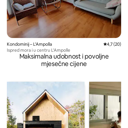
Kondominij – L'Ampolla
Prosječna ocj
4,7 (20)
Ispred mora i u centru L'Ampolle
Maksimalna udobnost i povoljne
mjesečne cijene