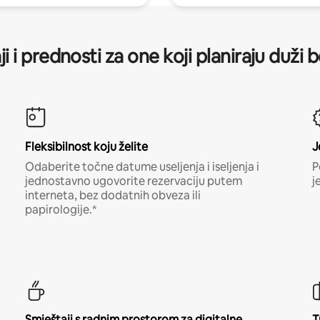
ji i prednosti za one koji planiraju duži 
Fleksibilnost koju želite
J
Odaberite točne datume useljenja i iseljenja i
P
jednostavno ugovorite rezervaciju putem
j
interneta, bez dodatnih obveza ili
papirologije.*
Smještaji s radnim prostorom za digitalne
T