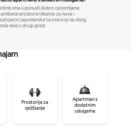
irbnb ima u ponudi dobro opremljene
tambene prostore idealne za nove i
ostojeće zaposlenike te one koji se zbog
osla sele u drugi grad.
 najam
Apartman s
Prostorija za
dodatnim
vježbanje
uslugama