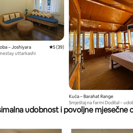
5, recenzija: 21
soba – Joshiyara
Prosječna ocjena: 5/5, recenzija: 39
5 (39)
estay uttarkashi
Kuća – Barahat Range
Smještaj na farmi Dodital – ud
imalna udobnost i povoljne mjesečne c
planinska kuća od drva