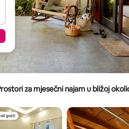
rostori za mjesečni najam u bližoj okoli
li gosti
više rangiranima s oznakom „Odabrali gosti”