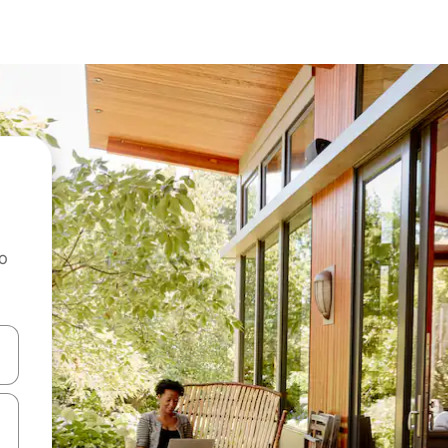
ao
dati koristeći se strelicama prema gore i prema dolje, kao i dodirom i