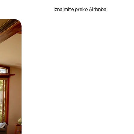
Iznajmite preko Airbnba
li prelaskom prstom po zaslonu.