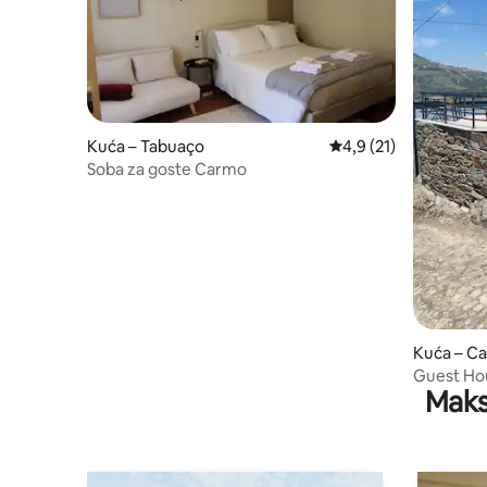
Kuća – Tabuaço
Prosječna ocjena: 4,9/
4,9 (21)
Soba za goste Carmo
Kuća – Ca
Guest Hou
Maks