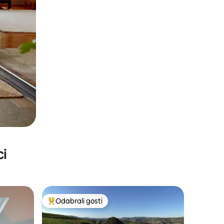
ci
Odabrali gosti
Među najviše rangiranima s oznakom „Odabrali gosti”