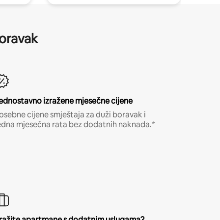
boravak
ednostavno izražene mjesečne cijene
osebne cijene smještaja za duži boravak i
edna mjesečna rata bez dodatnih naknada.*
ražite apartmane s dodatnim uslugama?