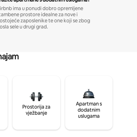
irbnb ima u ponudi dobro opremljene
tambene prostore idealne za nove i
ostojeće zaposlenike te one koji se zbog
osla sele u drugi grad.
 najam
Apartman s
Prostorija za
dodatnim
vježbanje
uslugama