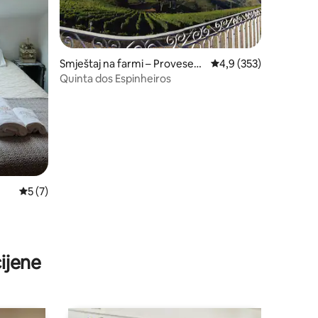
Smještaj na farmi – Provesen
Prosječna ocjena: 4,9/
4,9 (353)
de
Quinta dos Espinheiros
Prosječna ocjena: 5/5, recenzija: 7
5 (7)
ijene