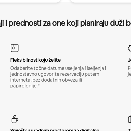
ji i prednosti za one koji planiraju duži 
Fleksibilnost koju želite
J
Odaberite točne datume useljenja i iseljenja i
P
jednostavno ugovorite rezervaciju putem
j
interneta, bez dodatnih obveza ili
papirologije.*
Smještaji s radnim prostorom za digitalne
T