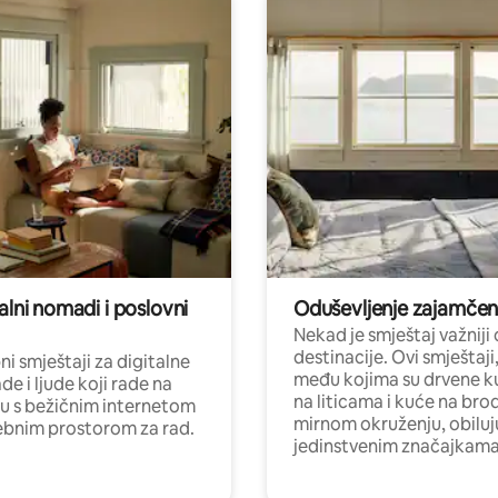
alni nomadi i poslovni
Oduševljenje zajamče
Nekad je smještaj važniji
destinacije. Ovi smještaji
i smještaji za digitalne
među kojima su drvene k
e i ljude koji rade na
na liticama i kuće na bro
nu s bežičnim internetom
mirnom okruženju, obiluj
ebnim prostorom za rad.
jedinstvenim značajkama