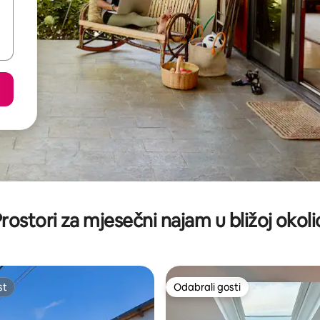
rostori za mjesečni najam u bližoj okoli
st
Odabrali gosti
st
Odabrali gosti