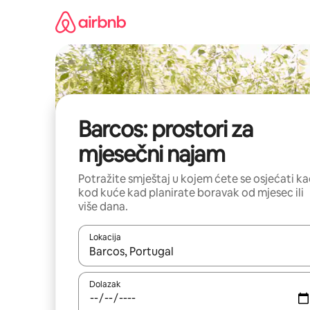
Prijeđi
na
sadržaj
Barcos: prostori za
mjesečni najam
Potražite smještaj u kojem ćete se osjećati k
kod kuće kad planirate boravak od mjesec ili
više dana.
Lokacija
Kada budu dostupni rezultati, moći ćete ih pregle
Dolazak