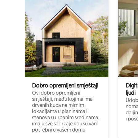
Dobro opremljeni smještaji
Digit
ljudi
Ovi dobro opremljeni
smještaji, među kojima ima
Udobn
drvenih kuća na mirnim
nomad
lokacijama u planinama i
dalji
stanova u urbanim sredinama,
i pos
imaju sve sadržaje koji su vam
potrebni u vašem domu.