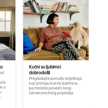
no
Kućni su ljubimci
dobrodošli
 od
,
Pregledajte ponudu smještaja
uće
koji primaju kućne ljubimce,
du u
pa možete povesti svog
u
četveronožnog prijatelja.
.