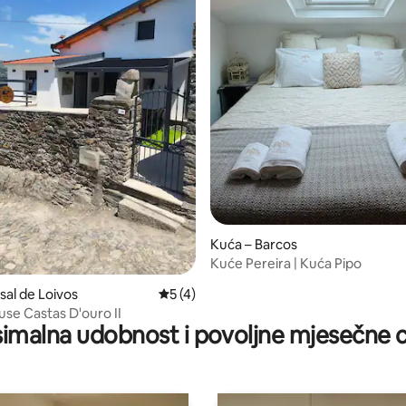
5, recenzija: 21
Kuća – Barcos
Kuće Pereira | Kuća Pipo
sal de Loivos
Prosječna ocjena: 5/5, recenzija: 4
5 (4)
se Castas D'ouro II
imalna udobnost i povoljne mjesečne c