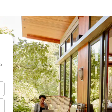
ao
dati koristeći se strelicama prema gore i prema dolje, kao i dodirom i