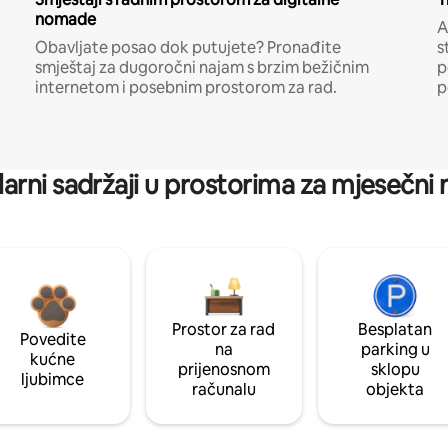
nomade
A
Obavljate posao dok putujete? Pronađite
s
smještaj za dugoročni najam s brzim bežičnim
p
internetom i posebnim prostorom za rad.
p
arni sadržaji u prostorima za mjesečni
Prostor za rad
Besplatan
Povedite
na
parking u
kućne
prijenosnom
sklopu
ljubimce
računalu
objekta