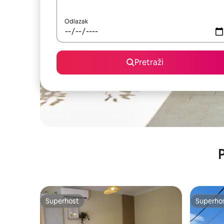
Odlazak
Pretraži
P
Superhost
Superho
Superhost
Superho