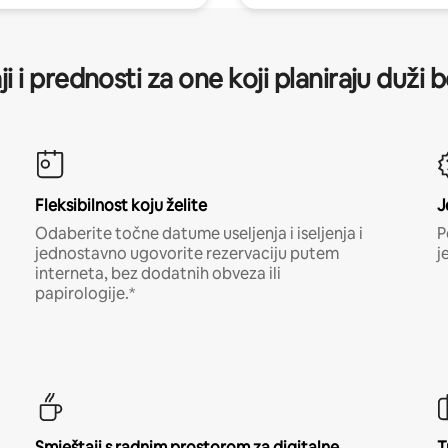
ji i prednosti za one koji planiraju duži 
Fleksibilnost koju želite
J
Odaberite točne datume useljenja i iseljenja i
P
jednostavno ugovorite rezervaciju putem
j
interneta, bez dodatnih obveza ili
papirologije.*
Smještaji s radnim prostorom za digitalne
T