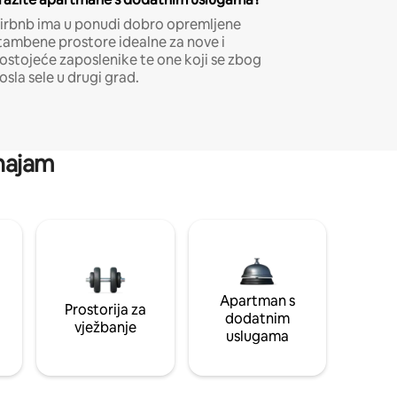
irbnb ima u ponudi dobro opremljene
tambene prostore idealne za nove i
ostojeće zaposlenike te one koji se zbog
osla sele u drugi grad.
 najam
Apartman s
Prostorija za
dodatnim
vježbanje
uslugama