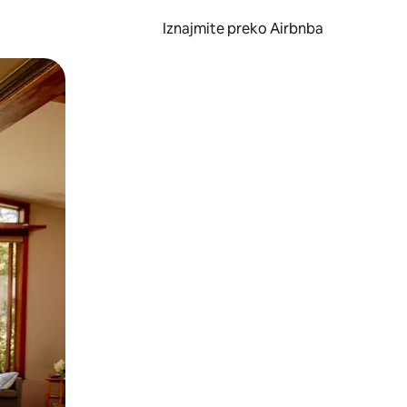
Iznajmite preko Airbnba
li prelaskom prstom po zaslonu.