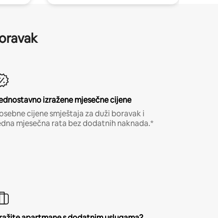
boravak
ednostavno izražene mjesečne cijene
osebne cijene smještaja za duži boravak i
edna mjesečna rata bez dodatnih naknada.*
ražite apartmane s dodatnim uslugama?