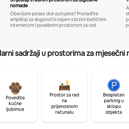
nomade
A
Obavljate posao dok putujete? Pronađite
s
smještaj za dugoročni najam s brzim bežičnim
p
internetom i posebnim prostorom za rad.
p
arni sadržaji u prostorima za mjesečni
Prostor za rad
Besplatan
Povedite
na
parking u
kućne
prijenosnom
sklopu
ljubimce
računalu
objekta