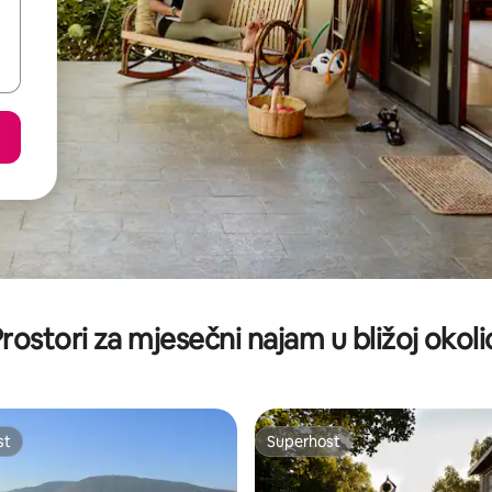
rostori za mjesečni najam u bližoj okoli
st
Superhost
st
Superhost