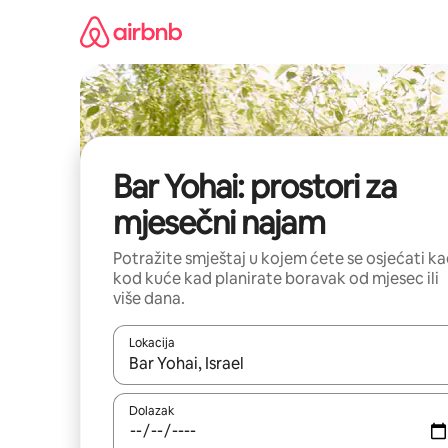
Prijeđi
na
sadržaj
Bar Yohai: prostori za
mjesečni najam
Potražite smještaj u kojem ćete se osjećati k
kod kuće kad planirate boravak od mjesec ili
više dana.
Lokacija
Kada budu dostupni rezultati, moći ćete ih pregle
Dolazak