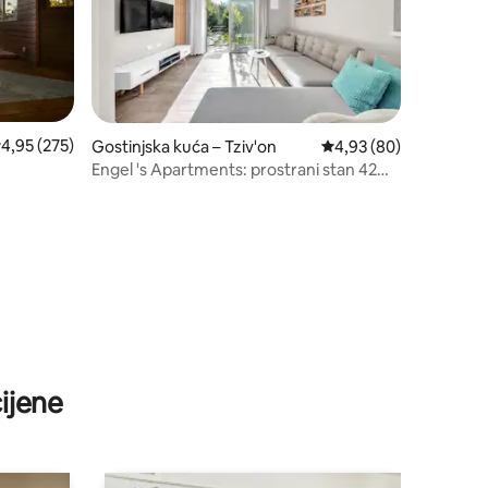
rosječna ocjena: 4,95/5, recenzija: 275
4,95 (275)
Gostinjska kuća – Tziv'on
Prosječna ocjena: 4,93
4,93 (80)
Engel 's Apartments: prostrani stan 42
m2
ijene