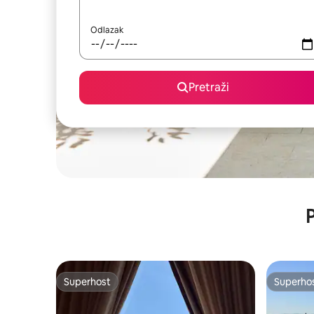
Odlazak
Pretraži
P
Superhost
Superho
Superhost
Superho