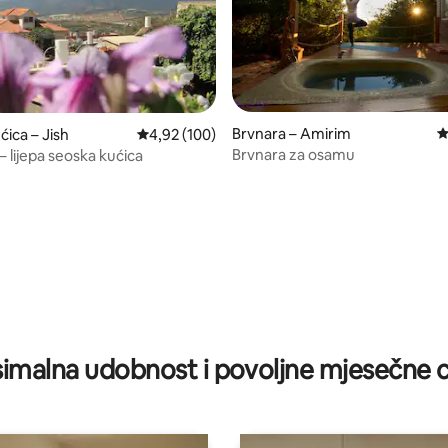
Brvnara – Amirim
P
ćica – Jish
Prosječna ocjena: 4,92/5, recenzija: 100
4,92 (100)
Brvnara za osamu
” – lijepa seoska kućica
5, recenzija: 39
imalna udobnost i povoljne mjesečne c