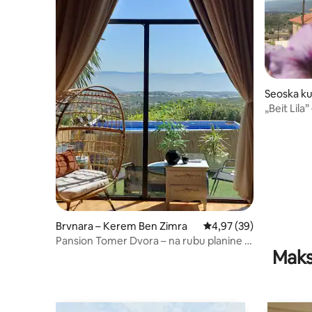
Seoska ku
„Beit Lila
Brvnara – Kerem Ben Zimra
Prosječna ocjena: 4,97/
4,97 (39)
Pansion Tomer Dvora – na rubu planine s
Maks
pogledom. Jacuzzi. Potpuna privatnost