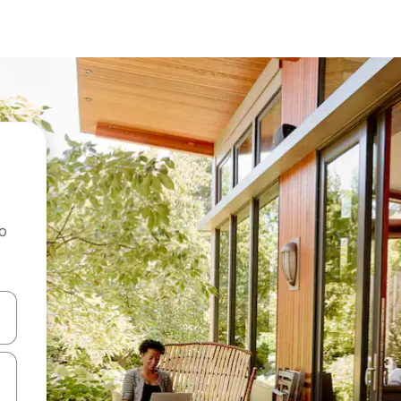
ao
dati koristeći se strelicama prema gore i prema dolje, kao i dodirom i