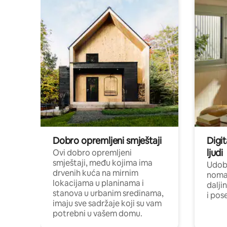
Dobro opremljeni smještaji
Digit
ljudi
Ovi dobro opremljeni
smještaji, među kojima ima
Udobn
drvenih kuća na mirnim
nomad
lokacijama u planinama i
dalji
stanova u urbanim sredinama,
i pos
imaju sve sadržaje koji su vam
potrebni u vašem domu.