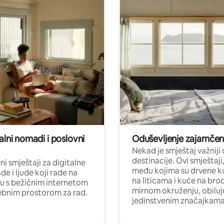
alni nomadi i poslovni
Oduševljenje zajamče
Nekad je smještaj važniji
destinacije. Ovi smještaji
i smještaji za digitalne
među kojima su drvene k
e i ljude koji rade na
na liticama i kuće na bro
nu s bežičnim internetom
mirnom okruženju, obiluj
ebnim prostorom za rad.
jedinstvenim značajkama