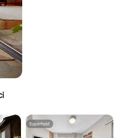
ci
Superhost
Superhost