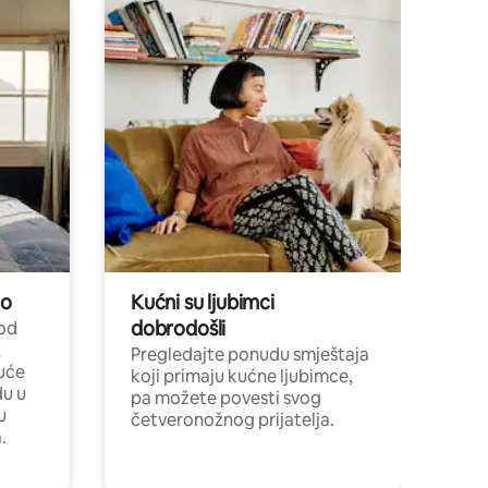
no
Kućni su ljubimci
dobrodošli
 od
,
Pregledajte ponudu smještaja
uće
koji primaju kućne ljubimce,
du u
pa možete povesti svog
u
četveronožnog prijatelja.
.