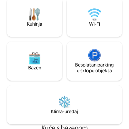
crtanje. „Puna služba zadužena za
sobe imaju klima-u
usluge” Elite stambeno područje
i restorani su u bli
okruženo svim vrhunskim restoranima
televizora. Imat ćete miran odmor ili
kao što su KFC, Pizza Hut, Domino 's
radno vrijeme.
Kuhinja
Wi-Fi
Pizza, Burger King, A&W i mnoštvo
kineske i Bangladeške hrane i
trgovačkog centra.
Besplatan parking
Bazen
u sklopu objekta
Klima-uređaj
Kuće s bazenom