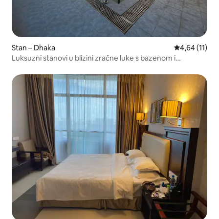
Stan – Dhaka
Prosječna ocj
4,64 (11)
Luksuzni stanovi u blizini zračne luke s bazenom i
teretanom