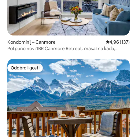
Kondominij – Canmore
Prosječna ocjen
4,96 (137)
Potpuno novi 1BR Canmore Retreat: masažna kada,
sauna, teretana
Odabrali gosti
Odabrali gosti