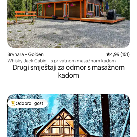
Brvnara – Golden
Prosječna ocjen
4,99 (151)
Whisky Jack Cabin – s privatnom masažnom kadom
Drugi smještaji za odmor s masažnom
kadom
Odabrali gosti
Među najviše rangiranima s oznakom „Odabrali gosti”