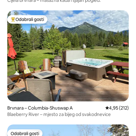
Cijela brvnara – masažna kada i sjajan pogled.
Odabrali gosti
Među najviše rangiranima s oznakom „Odabrali gosti”
Brvnara – Columbia-Shuswap A
Prosječna ocjen
4,95 (212)
Blaeberry River – mjesto za bijeg od svakodnevice
Odabrali gosti