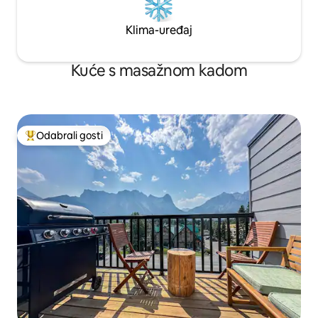
Klima-uređaj
Kuće s masažnom kadom
Odabrali gosti
Među najviše rangiranima s oznakom „Odabrali gosti”