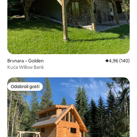
Brvnara – Golden
Prosječna ocjen
4,96 (140)
Kuća Willow Bank
Odabrali gosti
Odabrali gosti