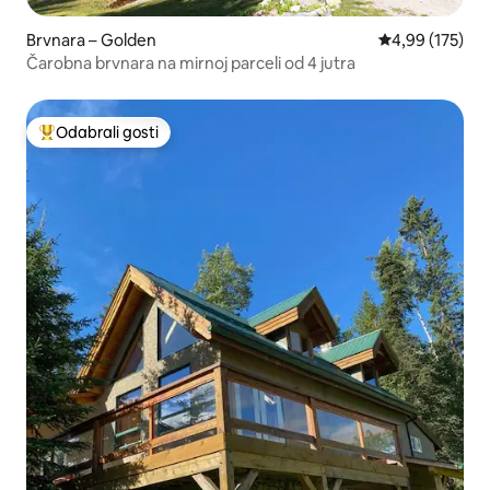
Brvnara – Golden
Prosječna ocjen
4,99 (175)
Čarobna brvnara na mirnoj parceli od 4 jutra
Odabrali gosti
Među najviše rangiranima s oznakom „Odabrali gosti”