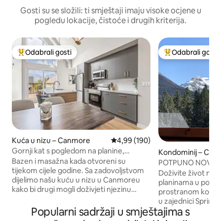
Gosti su se složili: ti smještaji imaju visoke ocjene u
pogledu lokacije, čistoće i drugih kriterija.
Odabrali gosti
Odabrali gosti
Među najviše rangiranima s oznakom „Odabrali gosti”
Među najviše ran
Kuća u nizu – Canmore
Prosječna ocjena: 4,99/5, recenzi
4,99 (190)
Gornji kat s pogledom na planine,
Kondominij – Can
privatna garaža, bazen/masažna kada
Bazen i masažna kada otvoreni su
POTPUNO NOVI 2b
tijekom cijele godine. Sa zadovoljstvom
Corner Suite Can
Doživite život me
dijelimo našu kuću u nizu u Canmoreu
planinama u potp
kako bi drugi mogli doživjeti njezinu
prostranom kondo
udobnost i pogled. Uživajte u sunčanim
u zajednici Spring
večerima na balkonu okrenutom prema
Popularni sadržaji u smještajima s
od središta Canm
jugu s pogledom koji se proteže od
kuhinja, ugodan d