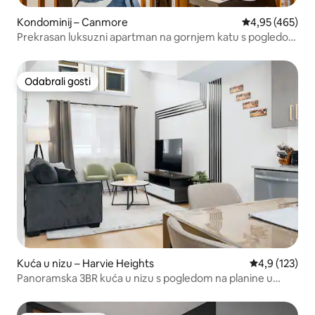
Kondominij – Canmore
Prosječna ocjen
4,95 (465)
Prekrasan luksuzni apartman na gornjem katu s pogledom
na planine!
Odabrali gosti
Odabrali gosti
Kuća u nizu – Harvie Heights
Prosječna ocje
4,9 (123)
Panoramska 3BR kuća u nizu s pogledom na planine u
blizini Banffa!