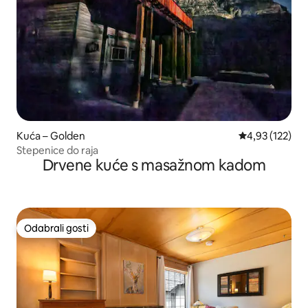
Kuća – Golden
Prosječna ocjen
4,93 (122)
Stepenice do raja
Drvene kuće s masažnom kadom
Odabrali gosti
Odabrali gosti