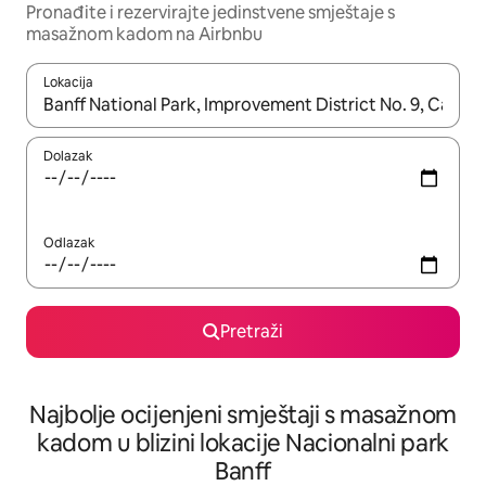
Pronađite i rezervirajte jedinstvene smještaje s
masažnom kadom na Airbnbu
Lokacija
Kada budu dostupni rezultati, moći ćete ih pregledati koristeći
Dolazak
Odlazak
Pretraži
Najbolje ocijenjeni smještaji s masažnom
kadom u blizini lokacije Nacionalni park
Banff