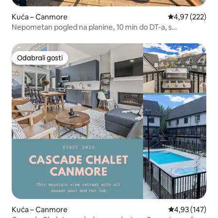
Kuća – Canmore
Prosječna ocjen
4,97 (222)
Nepometan pogled na planine, 10 min do DT-a, s
masažnom kadom
Odabrali gosti
Odabrali gosti
Kuća – Canmore
Prosječna ocjen
4,93 (147)