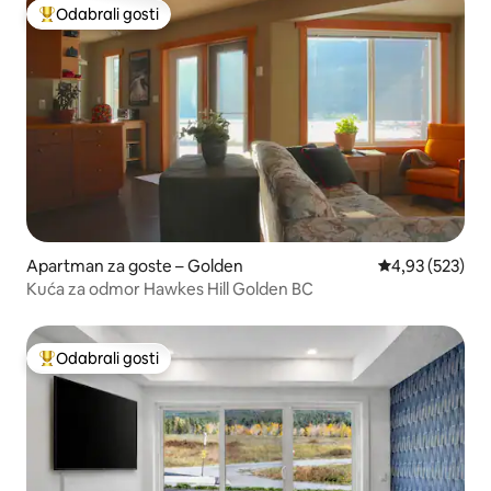
Odabrali gosti
Među najviše rangiranima s oznakom „Odabrali gosti”
Apartman za goste – Golden
Prosječna ocjen
4,93 (523)
Kuća za odmor Hawkes Hill Golden BC
Odabrali gosti
Među najviše rangiranima s oznakom „Odabrali gosti”