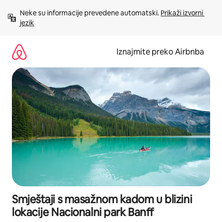
Prijeđi
Neke su informacije prevedene automatski. 
Prikaži izvorni 
na
jezik
sadržaj
Iznajmite preko Airbnba
Smještaji s masažnom kadom u blizini
lokacije Nacionalni park Banff