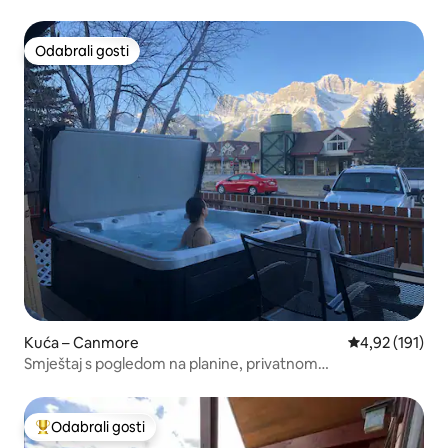
biljar
Odabrali gosti
Odabrali gosti
Kuća – Canmore
Prosječna ocjen
4,92 (191)
Smještaj s pogledom na planine, privatnom
hidromasažnom kadom i terasom
Odabrali gosti
Među najviše rangiranima s oznakom „Odabrali gosti”