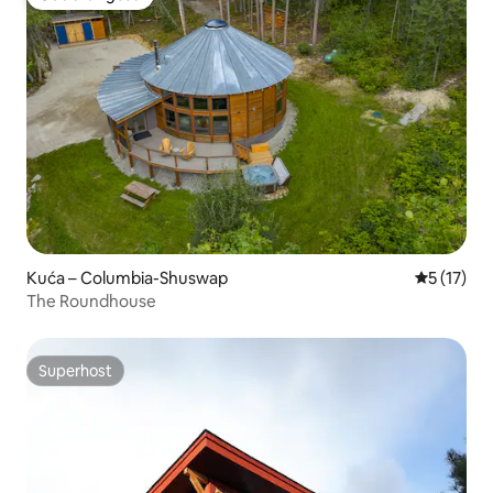
Odabrali gosti
Kuća – Columbia-Shuswap
Prosječna 
5 (17)
The Roundhouse
Superhost
Superhost