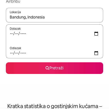
Airbnbu
Lokacija
Kada budu dostupni rezultati, moći ćete ih pregledati koristeći
Dolazak
Odlazak
Pretraži
Kratka statistika o gostinjskim kućama –