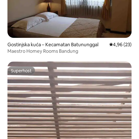
Gostinjska kuća – Kecamatan Batununggal
Prosječna ocje
4,96 (23)
Maestro Homey Rooms Bandung
Superhost
Superhost