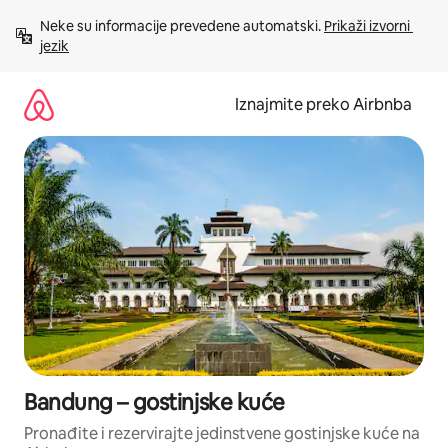
Prijeđi
Neke su informacije prevedene automatski. 
Prikaži izvorni 
na
jezik
sadržaj
Iznajmite preko Airbnba
Bandung – gostinjske kuće
Pronađite i rezervirajte jedinstvene gostinjske kuće na