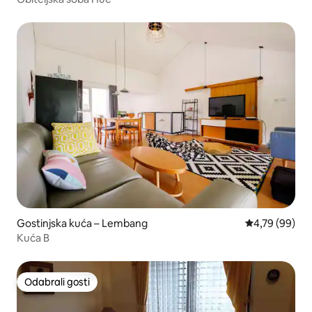
Gostinjska kuća – Lembang
Prosječna ocje
4,79 (99)
Kuća B
Odabrali gosti
Odabrali gosti