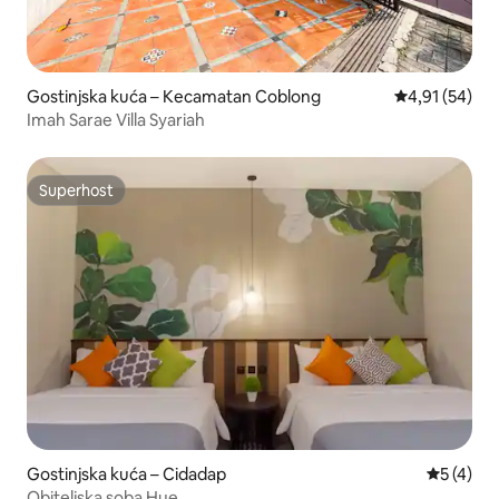
Gostinjska kuća – Kecamatan Coblong
Prosječna ocje
4,91 (54)
Imah Sarae Villa Syariah
Superhost
Superhost
Gostinjska kuća – Cidadap
Prosječna
5 (4)
Obiteljska soba Hue