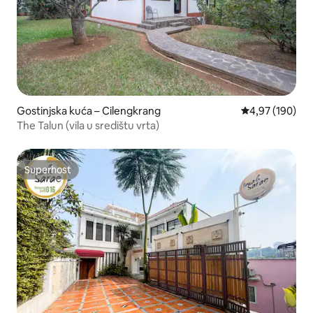
Gostinjska kuća – Cilengkrang
Prosječna ocjen
4,97 (190)
The Talun (vila u središtu vrta)
Superhost
Superhost