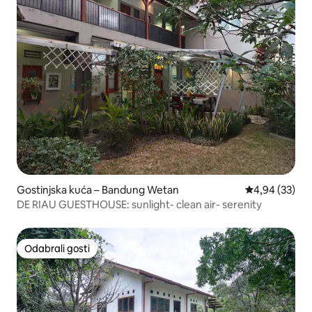
Gostinjska kuća – Bandung Wetan
Prosječna ocje
4,94 (33)
DE RIAU GUESTHOUSE: sunlight- clean air- serenity
Odabrali gosti
Odabrali gosti