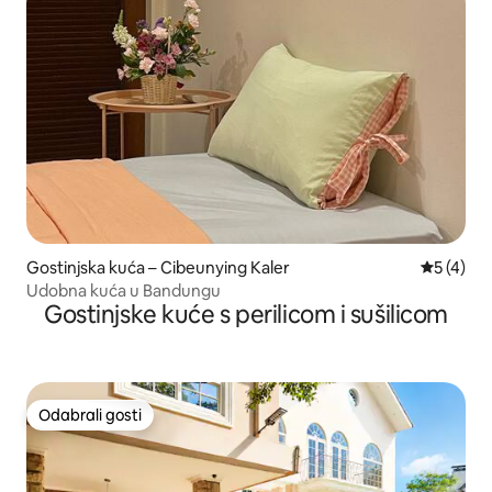
Gostinjska kuća – Cibeunying Kaler
Prosječna
5 (4)
Udobna kuća u Bandungu
Gostinjske kuće s perilicom i sušilicom
Odabrali gosti
Odabrali gosti