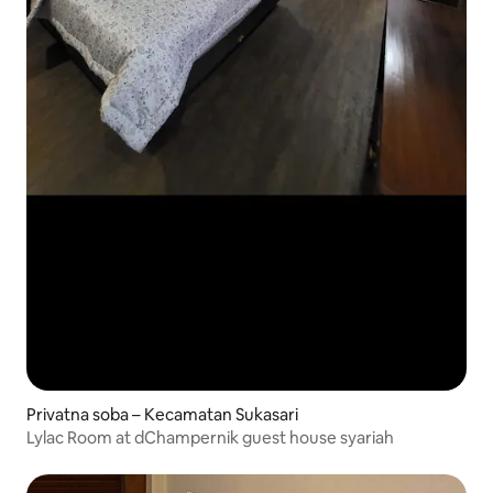
Privatna soba – Kecamatan Sukasari
Lylac Room at dChampernik guest house syariah