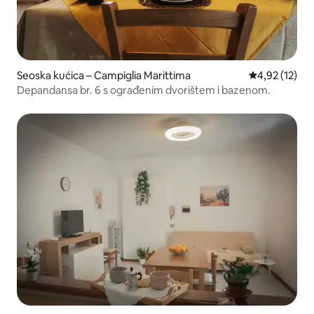
Seoska kućica – Campiglia Marittima
Prosječna ocje
4,92 (12)
Depandansa br. 6 s ograđenim dvorištem i bazenom.