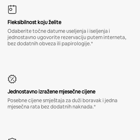
Fleksibilnost koju želite
Odaberite točne datume useljenja i iseljenja i
jednostavno ugovorite rezervaciju putem interneta,
bez dodatnih obveza ili papirologije.*
Jednostavno izražene mjesečne cijene
Posebne cijene smještaja za duži boravak i jedna
mjesečna rata bez dodatnih naknada.*