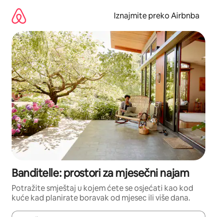
Prijeđi
na
Iznajmite preko Airbnba
sadržaj
Banditelle: prostori za mjesečni najam
Potražite smještaj u kojem ćete se osjećati kao kod
kuće kad planirate boravak od mjesec ili više dana.