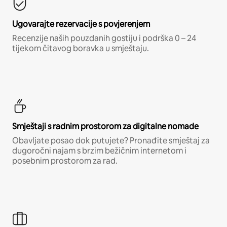
Ugovarajte rezervacije s povjerenjem
Recenzije naših pouzdanih gostiju i podrška 0 – 24
tijekom čitavog boravka u smještaju.
Smještaji s radnim prostorom za digitalne nomade
Obavljate posao dok putujete? Pronađite smještaj za
dugoročni najam s brzim bežičnim internetom i
posebnim prostorom za rad.