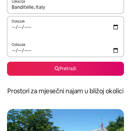
Lokacija
Kada budu dostupni rezultati, moći ćete ih pregledati koristeći
Dolazak
Odlazak
Pretraži
Prostori za mjesečni najam u bližoj okolici