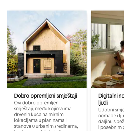
Dobro opremljeni smještaji
Digitalni noma
ljudi
Ovi dobro opremljeni
smještaji, među kojima ima
Udobni smještaj
drvenih kuća na mirnim
nomade i ljude 
lokacijama u planinama i
daljinu s bežič
stanova u urbanim sredinama,
i posebnim pro