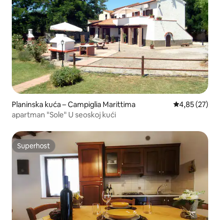
Planinska kuća – Campiglia Marittima
Prosječna ocje
4,85 (27)
apartman "Sole" U seoskoj kući
Superhost
Superhost