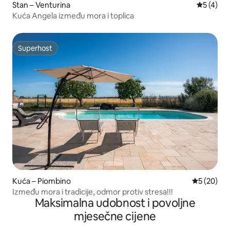
Stan – Venturina
Prosječna
5 (4)
Kuća Angela između mora i toplica
Superhost
Superhost
Kuća – Piombino
Prosječna o
5 (20)
Između mora i tradicije, odmor protiv stresa!!!
Maksimalna udobnost i povoljne
mjesečne cijene