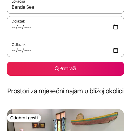
Lokacija
Kada budu dostupni rezultati, moći ćete ih pregledati koristeći
Dolazak
Odlazak
Pretraži
Prostori za mjesečni najam u bližoj okolici
Odabrali gosti
Odabrali gosti