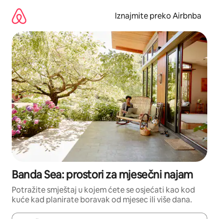
Prijeđi
na
Iznajmite preko Airbnba
sadržaj
Banda Sea: prostori za mjesečni najam
Potražite smještaj u kojem ćete se osjećati kao kod
kuće kad planirate boravak od mjesec ili više dana.