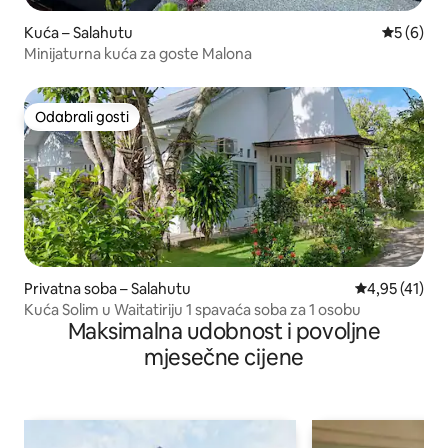
Kuća – Salahutu
Prosječna
5 (6)
Minijaturna kuća za goste Malona
Odabrali gosti
Odabrali gosti
Privatna soba – Salahutu
Prosječna ocj
4,95 (41)
Kuća Solim u Waitatiriju 1 spavaća soba za 1 osobu
Maksimalna udobnost i povoljne
mjesečne cijene