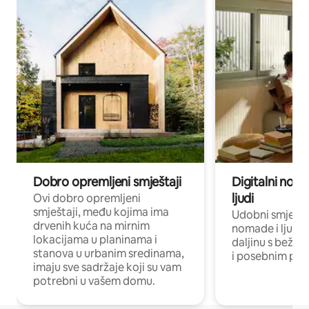
Dobro opremljeni smještaji
Digitalni noma
ljudi
Ovi dobro opremljeni
smještaji, među kojima ima
Udobni smještaj
drvenih kuća na mirnim
nomade i ljude 
lokacijama u planinama i
daljinu s bežič
stanova u urbanim sredinama,
i posebnim pro
imaju sve sadržaje koji su vam
potrebni u vašem domu.