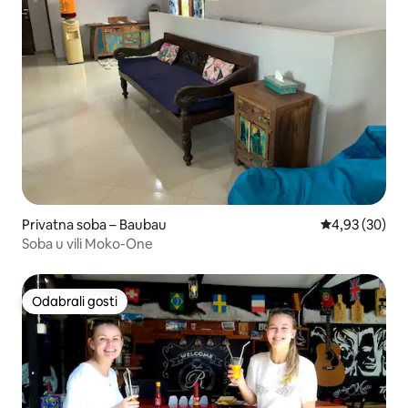
Privatna soba – Baubau
Prosječna ocje
4,93 (30)
Soba u vili Moko-One
Odabrali gosti
Odabrali gosti