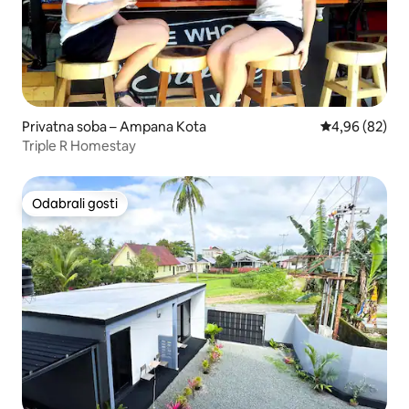
Privatna soba – Ampana Kota
Prosječna ocje
4,96 (82)
Triple R Homestay
Odabrali gosti
Odabrali gosti