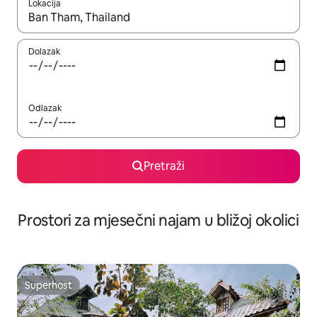
Lokacija
Kada budu dostupni rezultati, moći ćete ih pregledati koristeći
Dolazak
Odlazak
Pretraži
Prostori za mjesečni najam u bližoj okolici
Superhost
Superhost