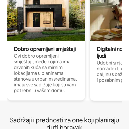
Dobro opremljeni smještaji
Digitalni noma
ljudi
Ovi dobro opremljeni
smještaji, među kojima ima
Udobni smještaj
drvenih kuća na mirnim
nomade i ljude 
lokacijama u planinama i
daljinu s bežič
stanova u urbanim sredinama,
i posebnim pro
imaju sve sadržaje koji su vam
potrebni u vašem domu.
Sadržaji i prednosti za one koji planiraju
duži boravak