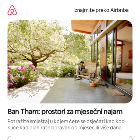
Prijeđi
na
Iznajmite preko Airbnba
sadržaj
Ban Tham: prostori za mjesečni najam
Potražite smještaj u kojem ćete se osjećati kao kod
kuće kad planirate boravak od mjesec ili više dana.