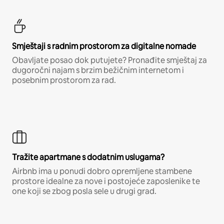
Smještaji s radnim prostorom za digitalne nomade
Obavljate posao dok putujete? Pronađite smještaj za
dugoročni najam s brzim bežičnim internetom i
posebnim prostorom za rad.
Tražite apartmane s dodatnim uslugama?
Airbnb ima u ponudi dobro opremljene stambene
prostore idealne za nove i postojeće zaposlenike te
one koji se zbog posla sele u drugi grad.