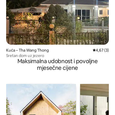
Kuća – Tha Wang Thong
Prosječna ocj
4,67 (3)
Sretan dom uz jezero
Maksimalna udobnost i povoljne
mjesečne cijene