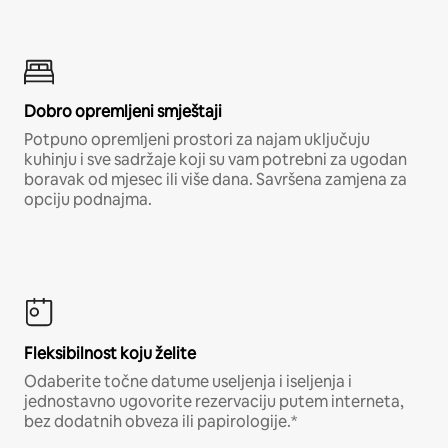
Dobro opremljeni smještaji
Potpuno opremljeni prostori za najam uključuju
kuhinju i sve sadržaje koji su vam potrebni za ugodan
boravak od mjesec ili više dana. Savršena zamjena za
opciju podnajma.
Fleksibilnost koju želite
Odaberite točne datume useljenja i iseljenja i
jednostavno ugovorite rezervaciju putem interneta,
bez dodatnih obveza ili papirologije.*