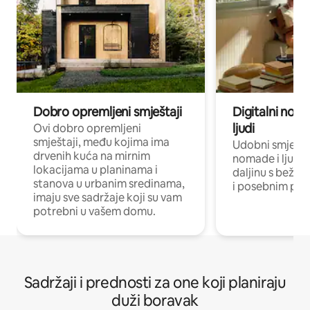
Dobro opremljeni smještaji
Digitalni noma
ljudi
Ovi dobro opremljeni
smještaji, među kojima ima
Udobni smještaj
drvenih kuća na mirnim
nomade i ljude 
lokacijama u planinama i
daljinu s bežič
stanova u urbanim sredinama,
i posebnim pro
imaju sve sadržaje koji su vam
potrebni u vašem domu.
Sadržaji i prednosti za one koji planiraju
duži boravak