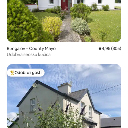
Bungalov – County Mayo
Prosječna ocjen
4,95 (305)
Udobna seoska kućica
Odabrali gosti
Među najviše rangiranima s oznakom „Odabrali gosti”