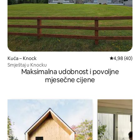
Kuća – Knock
Prosječna ocje
4,98 (40)
Smještaj u Knocku
Maksimalna udobnost i povoljne
mjesečne cijene