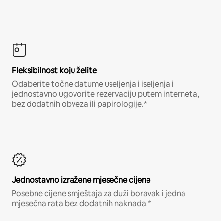
Fleksibilnost koju želite
Odaberite točne datume useljenja i iseljenja i
jednostavno ugovorite rezervaciju putem interneta,
bez dodatnih obveza ili papirologije.*
Jednostavno izražene mjesečne cijene
Posebne cijene smještaja za duži boravak i jedna
mjesečna rata bez dodatnih naknada.*