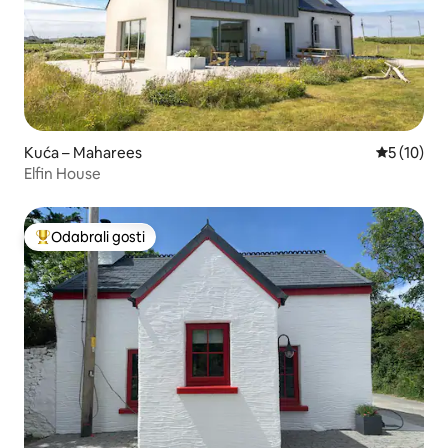
Kuća – Maharees
Prosječna 
5 (10)
Elfin House
Odabrali gosti
Među najviše rangiranima s oznakom „Odabrali gosti”