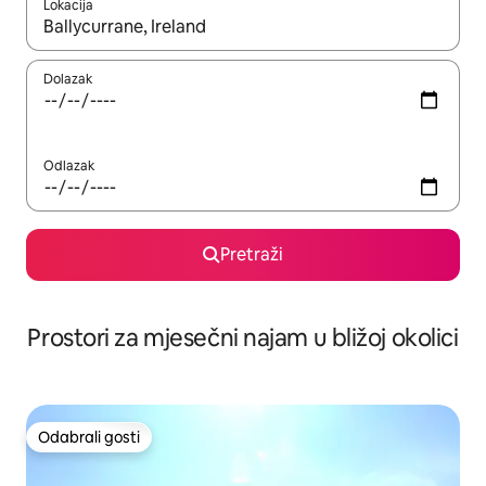
Lokacija
Kada budu dostupni rezultati, moći ćete ih pregledati koristeći
Dolazak
Odlazak
Pretraži
Prostori za mjesečni najam u bližoj okolici
Odabrali gosti
Odabrali gosti