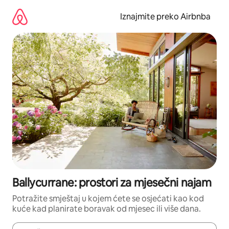
Prijeđi
na
Iznajmite preko Airbnba
sadržaj
Ballycurrane: prostori za mjesečni najam
Potražite smještaj u kojem ćete se osjećati kao kod
kuće kad planirate boravak od mjesec ili više dana.