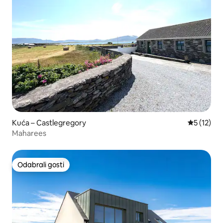
Kuća – Castlegregory
Prosječna 
5 (12)
Maharees
Odabrali gosti
Odabrali gosti