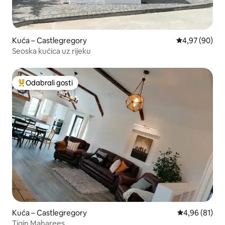
Kuća – Castlegregory
Prosječna ocje
4,97 (90)
Seoska kućica uz rijeku
Odabrali gosti
Među najviše rangiranima s oznakom „Odabrali gosti”
Kuća – Castlegregory
Prosječna ocje
4,96 (81)
Tigín Maharees