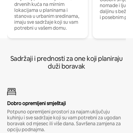
drvenih kuća na mirnim
nomade i ljude 
lokacijama u planinama i
daljinu s bežič
stanova u urbanim sredinama,
i posebnim pro
imaju sve sadržaje koji su vam
potrebni u vašem domu.
Sadržaji i prednosti za one koji planiraju
duži boravak
Dobro opremljeni smještaji
Potpuno opremljeni prostori za najam uključuju
kuhinju i sve sadržaje koji su vam potrebni za ugodan
boravak od mjesec ili više dana. Savršena zamjena za
opciju podnajma.