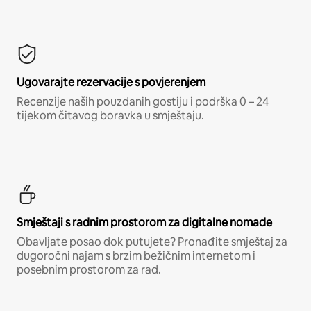
Ugovarajte rezervacije s povjerenjem
Recenzije naših pouzdanih gostiju i podrška 0 – 24
tijekom čitavog boravka u smještaju.
Smještaji s radnim prostorom za digitalne nomade
Obavljate posao dok putujete? Pronađite smještaj za
dugoročni najam s brzim bežičnim internetom i
posebnim prostorom za rad.