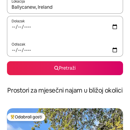
Lokacija
Kada budu dostupni rezultati, moći ćete ih pregledati koristeći
Dolazak
Odlazak
Pretraži
Prostori za mjesečni najam u bližoj okolici
Odabrali gosti
Među najviše rangiranima s oznakom „Odabrali gosti”