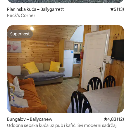
Planinska kuća – Ballygarrett
Prosječna 
5 (13)
Peck’s Corner
Superhost
Superhost
Bungalov – Ballycanew
Prosječna ocje
4,83 (12)
Udobna seoska kuća uz pub i kafić. Svi moderni sadržaji