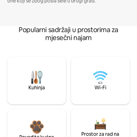
one koji se zbog posla sele u drugi grad.
Popularni sadržaji u prostorima za
mjesečni najam
Kuhinja
Wi-Fi
Prostor za rad na