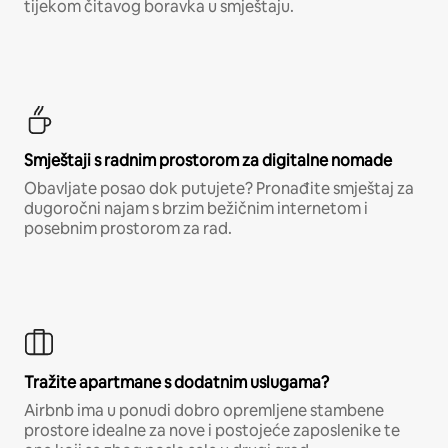
tijekom čitavog boravka u smještaju.
Smještaji s radnim prostorom za digitalne nomade
Obavljate posao dok putujete? Pronađite smještaj za
dugoročni najam s brzim bežičnim internetom i
posebnim prostorom za rad.
Tražite apartmane s dodatnim uslugama?
Airbnb ima u ponudi dobro opremljene stambene
prostore idealne za nove i postojeće zaposlenike te