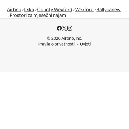
Airbnb
Irska
County Wexford
Wexford
Ballycanew
Prostori za mjesečni najam
© 2026 Airbnb, Inc.
Pravila o privatnosti
Uvjeti