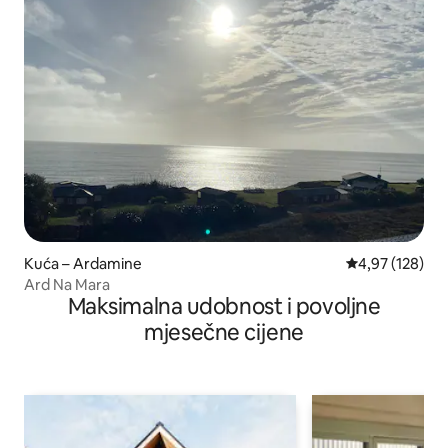
Kuća – Ardamine
Prosječna ocjen
4,97 (128)
Ard Na Mara
Maksimalna udobnost i povoljne
mjesečne cijene