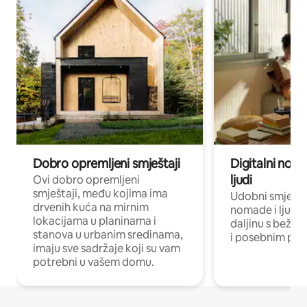
Dobro opremljeni smještaji
Digitalni noma
ljudi
Ovi dobro opremljeni
smještaji, među kojima ima
Udobni smještaj
drvenih kuća na mirnim
nomade i ljude 
lokacijama u planinama i
daljinu s bežič
stanova u urbanim sredinama,
i posebnim pro
imaju sve sadržaje koji su vam
potrebni u vašem domu.