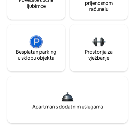
Povedite kućne
prijenosnom
ljubimce
računalu
Besplatan parking
Prostorija za
u sklopu objekta
vježbanje
Apartman s dodatnim uslugama