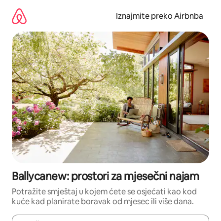
Prijeđi
na
Iznajmite preko Airbnba
sadržaj
Ballycanew: prostori za mjesečni najam
Potražite smještaj u kojem ćete se osjećati kao kod
kuće kad planirate boravak od mjesec ili više dana.