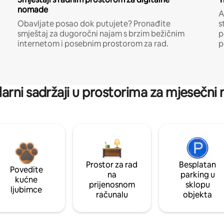
nomade
A
Obavljate posao dok putujete? Pronađite
s
smještaj za dugoročni najam s brzim bežičnim
p
internetom i posebnim prostorom za rad.
p
arni sadržaji u prostorima za mjesečni
Prostor za rad
Besplatan
Povedite
na
parking u
kućne
prijenosnom
sklopu
ljubimce
računalu
objekta