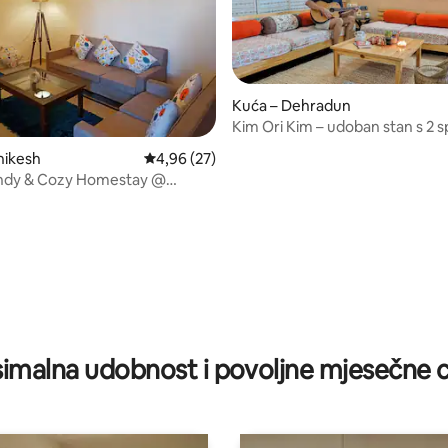
Kuća – Dehradun
Kim Ori Kim – udoban stan s 2 
sobama i balkonom (ISBT 7 min)
5, recenzija: 23
shikesh
Prosječna ocjena: 4,96/5, recenzija: 27
4,96 (27)
endy & Cozy Homestay @
imalna udobnost i povoljne mjesečne c