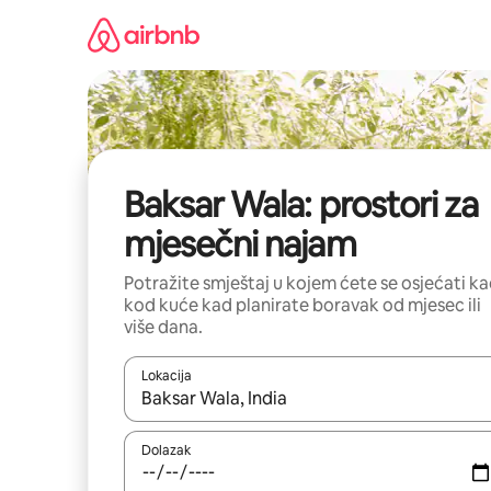
Prijeđi
na
sadržaj
Baksar Wala: prostori za
mjesečni najam
Potražite smještaj u kojem ćete se osjećati k
kod kuće kad planirate boravak od mjesec ili
više dana.
Lokacija
Kada budu dostupni rezultati, moći ćete ih pregle
Dolazak