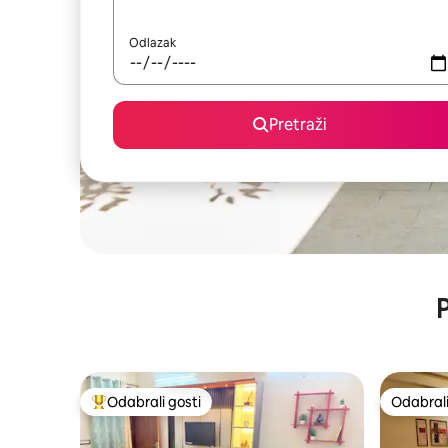
Odlazak
Pretraži
P
Odabrali gosti
Odabrali
Među najviše rangiranima s oznakom „Odabrali gosti”
Odabrali