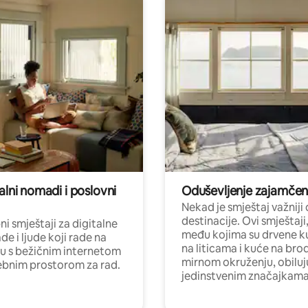
alni nomadi i poslovni
Oduševljenje zajamče
Nekad je smještaj važniji
destinacije. Ovi smještaji
i smještaji za digitalne
među kojima su drvene k
e i ljude koji rade na
na liticama i kuće na bro
nu s bežičnim internetom
mirnom okruženju, obiluj
ebnim prostorom za rad.
jedinstvenim značajkama