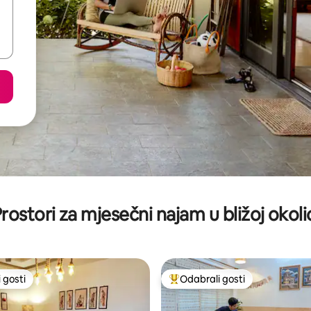
rostori za mjesečni najam u bližoj okoli
 gosti
Odabrali gosti
 gosti
Među najviše rangiranima s oz