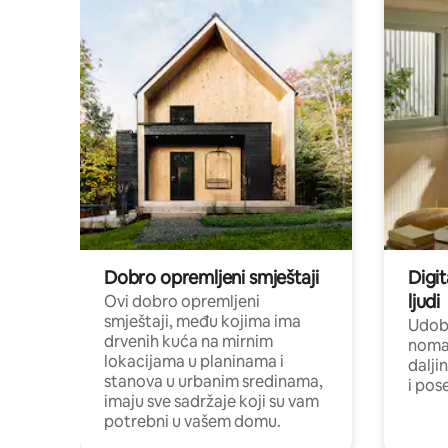
Dobro opremljeni smještaji
Digit
ljudi
Ovi dobro opremljeni
smještaji, među kojima ima
Udobn
drvenih kuća na mirnim
nomad
lokacijama u planinama i
dalji
stanova u urbanim sredinama,
i pos
imaju sve sadržaje koji su vam
potrebni u vašem domu.