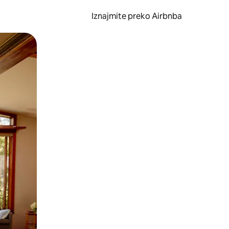
Iznajmite preko Airbnba
li prelaskom prstom po zaslonu.