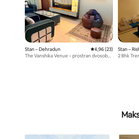
Stan – Dehradun
Prosječna ocjena: 4,96/
4,96 (23)
Stan – Ri
The Vanshika Venue – prostran dvosoban
2 Bhk Tr
stan
Rishikesh.
Maks