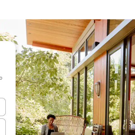
ao
dati koristeći se strelicama prema gore i prema dolje, kao i dodirom i