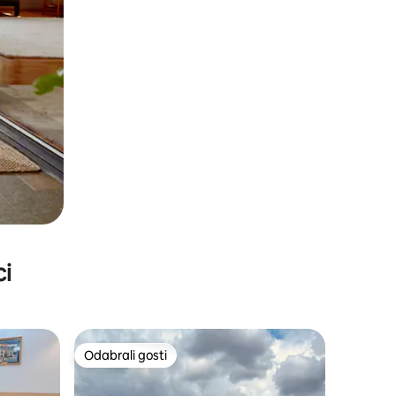
ci
Odabrali gosti
nakom „Odabrali gosti”
Odabrali gosti