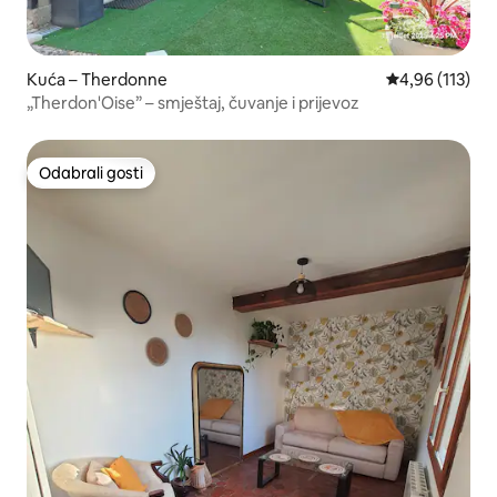
Kuća – Therdonne
Prosječna ocjen
4,96 (113)
„Therdon'Oise” – smještaj, čuvanje i prijevoz
Odabrali gosti
Odabrali gosti