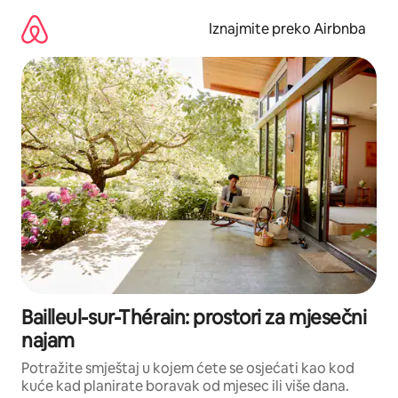
Prijeđi
na
Iznajmite preko Airbnba
sadržaj
Bailleul-sur-Thérain: prostori za mjesečni
najam
Potražite smještaj u kojem ćete se osjećati kao kod
kuće kad planirate boravak od mjesec ili više dana.