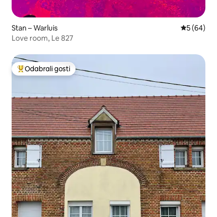
Stan – Warluis
Prosječna o
5 (64)
Love room, Le 827
Odabrali gosti
Među najviše rangiranima s oznakom „Odabrali gosti”