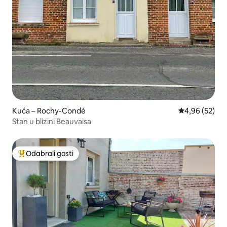
Kuća – Rochy-Condé
Prosječna ocje
4,96 (52)
Stan u blizini Beauvaisa
Odabrali gosti
Među najviše rangiranima s oznakom „Odabrali gosti”