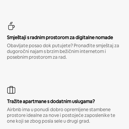
Smještaji s radnim prostorom za digitalne nomade
Obavljate posao dok putujete? Pronađite smještaj za
dugoročni najam s brzim bežičnim internetom i
posebnim prostorom za rad.
Tražite apartmane s dodatnim uslugama?
Airbnb ima u ponudi dobro opremljene stambene
prostore idealne za nove i postojeće zaposlenike te
one koji se zbog posla sele u drugi grad.