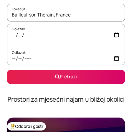
Lokacija
Kada budu dostupni rezultati, moći ćete ih pregledati koristeći
Dolazak
Odlazak
Pretraži
Prostori za mjesečni najam u bližoj okolici
Odabrali gosti
Među najviše rangiranima s oznakom „Odabrali gosti”