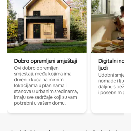
Dobro opremljeni smještaji
Digitalni noma
ljudi
Ovi dobro opremljeni
smještaji, među kojima ima
Udobni smještaj
drvenih kuća na mirnim
nomade i ljude 
lokacijama u planinama i
daljinu s bežič
stanova u urbanim sredinama,
i posebnim pro
imaju sve sadržaje koji su vam
potrebni u vašem domu.