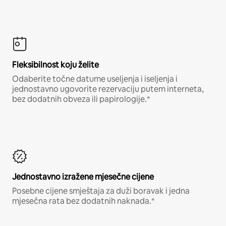
Fleksibilnost koju želite
Odaberite točne datume useljenja i iseljenja i
jednostavno ugovorite rezervaciju putem interneta,
bez dodatnih obveza ili papirologije.*
Jednostavno izražene mjesečne cijene
Posebne cijene smještaja za duži boravak i jedna
mjesečna rata bez dodatnih naknada.*