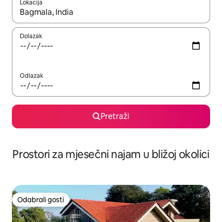
Lokacija
Kada budu dostupni rezultati, moći ćete ih pregledati koristeći
Dolazak
Odlazak
Pretraži
Prostori za mjesečni najam u bližoj okolici
Odabrali gosti
Odabrali gosti