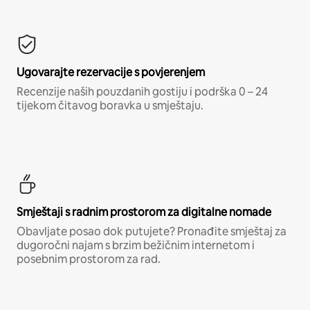
Ugovarajte rezervacije s povjerenjem
Recenzije naših pouzdanih gostiju i podrška 0 – 24
tijekom čitavog boravka u smještaju.
Smještaji s radnim prostorom za digitalne nomade
Obavljate posao dok putujete? Pronađite smještaj za
dugoročni najam s brzim bežičnim internetom i
posebnim prostorom za rad.