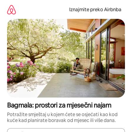
Prijeđi
na
Iznajmite preko Airbnba
sadržaj
Bagmala: prostori za mjesečni najam
Potražite smještaj u kojem ćete se osjećati kao kod
kuće kad planirate boravak od mjesec ili više dana.