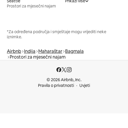
Seattle
Prikaži više
Prostori za mjesečni najam
*Za određena područja i smještaje mogu vrijediti neke
iznimke.
Airbnb
Indija
Maharaštar
Bagmala
Prostori za mjesečni najam
© 2026 Airbnb, Inc.
Pravila o privatnosti
Uvjeti