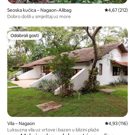
Seoska kućica – Nagaon-Alibag
Prosječna ocjen
4,67 (212)
Dobro došli u smještaj uz more
Odabrali gosti
Odabrali gosti
Vila – Nagaon
Prosječna ocjen
4,93 (116)
Luksuzna vila uz vrtove i bazen u blizini plaže