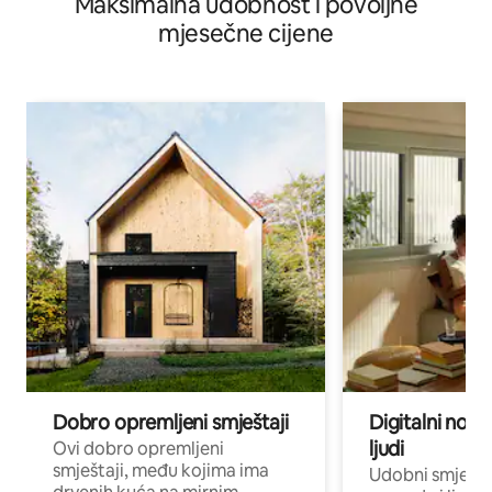
Maksimalna udobnost i povoljne
mjesečne cijene
Dobro opremljeni smještaji
Digitalni noma
ljudi
Ovi dobro opremljeni
smještaji, među kojima ima
Udobni smještaj