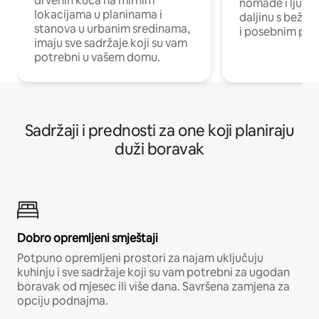
drvenih kuća na mirnim
nomade i ljude 
lokacijama u planinama i
daljinu s bežič
stanova u urbanim sredinama,
i posebnim pro
imaju sve sadržaje koji su vam
potrebni u vašem domu.
Sadržaji i prednosti za one koji planiraju
duži boravak
Dobro opremljeni smještaji
Potpuno opremljeni prostori za najam uključuju
kuhinju i sve sadržaje koji su vam potrebni za ugodan
boravak od mjesec ili više dana. Savršena zamjena za
opciju podnajma.