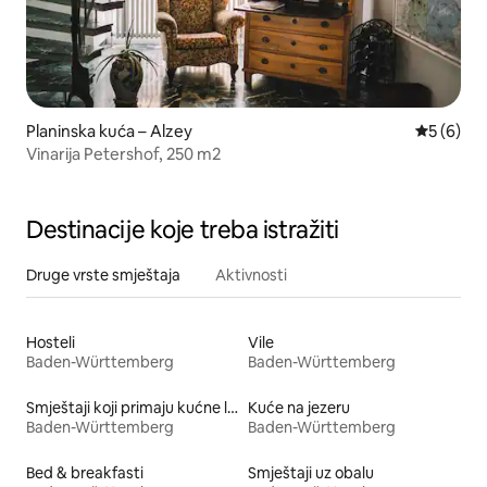
Planinska kuća – Alzey
Prosječna
5 (6)
Vinarija Petershof, 250 m2
Destinacije koje treba istražiti
Druge vrste smještaja
Aktivnosti
Hosteli
Vile
Baden-Württemberg
Baden-Württemberg
Smještaji koji primaju kućne ljubimce
Kuće na jezeru
Baden-Württemberg
Baden-Württemberg
Bed & breakfasti
Smještaji uz obalu