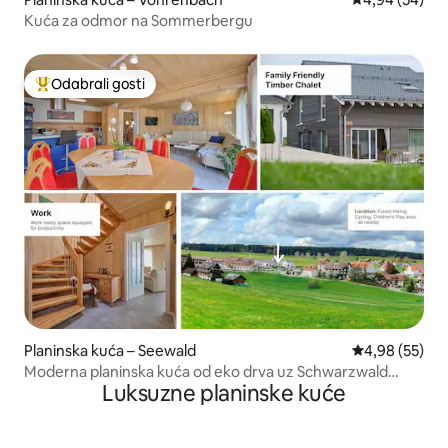
Kuća za odmor na Sommerbergu
Odabrali gosti
Među najviše rangiranima s oznakom „Odabrali gosti”
Planinska kuća – Seewald
Prosječna ocje
4,98 (55)
Moderna planinska kuća od eko drva uz Schwarzwald
Luksuzne planinske kuće
PLUS