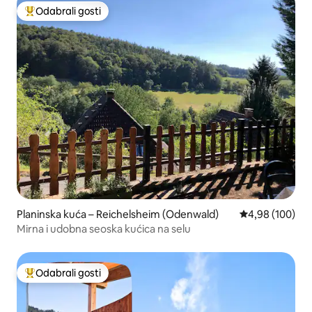
Odabrali gosti
Među najviše rangiranima s oznakom „Odabrali gosti”
Planinska kuća – Reichelsheim (Odenwald)
Prosječna ocjen
4,98 (100)
Mirna i udobna seoska kućica na selu
Odabrali gosti
Među najviše rangiranima s oznakom „Odabrali gosti”