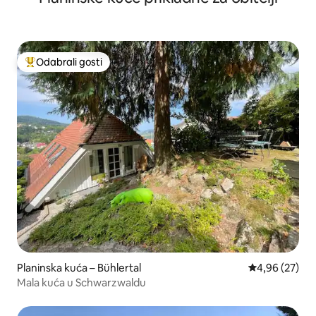
Odabrali gosti
Među najviše rangiranima s oznakom „Odabrali gosti”
Planinska kuća – Bühlertal
Prosječna ocje
4,96 (27)
Mala kuća u Schwarzwaldu