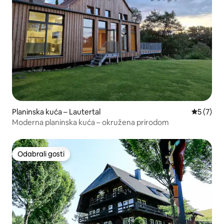
Planinska kuća – Lautertal
Prosječna
5 (7)
Moderna planinska kuća – okružena prirodom
Odabrali gosti
Odabrali gosti