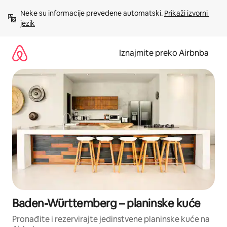
Prijeđi
Neke su informacije prevedene automatski. 
Prikaži izvorni 
na
jezik
sadržaj
Iznajmite preko Airbnba
Baden-Württemberg – planinske kuće
Pronađite i rezervirajte jedinstvene planinske kuće na