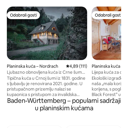
Odabrali gosti
Odabrali gosti
Odabrali gosti
Odabrali gosti
Planinska kuća – Nordrach
Prosječna ocjena: 4,89/5, recenz
4,89 (111)
Planinska kuća – 
Ljubazno obnovljena kuća iz Crne šume
Lijepa kuća za odm
iz 1831.
Tipična kuća u Crnoj šumi iz 1831. godine
Ekološki izgrađena
s ljubavlju je renovirana 2021. godine. U
naša „mala korijen
pristupačnom prizemlju nalazi se
korijena, s pogled
kupaonica s pristupom za invalidska
Black Forest” u sr
Baden-Württemberg – popularni sadržaji
kolica. Veliki dnevni
gostima pruža udob
boravak/kuhanje/blagovaonica sa svojim
regija omogućuju 
u planinskim kućama
glinom ožbukanim zidovima i čvrstim
naših korijena - na
drvenim elementima nalazi se u središtu
važno... Odmoran
kuće. U povijesnom potkrovlju nalaze se
okruženju omoguću
jedna velika i dvije male spavaće sobe. U
prirodi koja vas okr