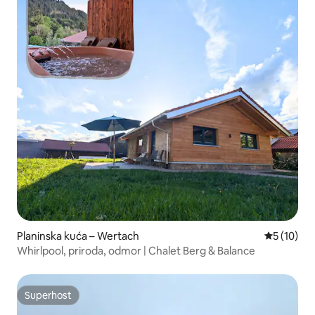
Planinska kuća – Wertach
Prosječna 
5 (10)
Whirlpool, priroda, odmor | Chalet Berg & Balance
Superhost
Superhost