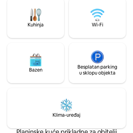
potkrovlju se nalazi i ugodna kupaonica.
vrevu obližnjih gr
Ispred igrališta u vrtu valovito teče
Strasbourg.
potok. Boravišna pristojba isključiva!
Kuhinja
Wi-Fi
Besplatan parking
Bazen
u sklopu objekta
Klima-uređaj
Planinske kuće prikladne za obitelji