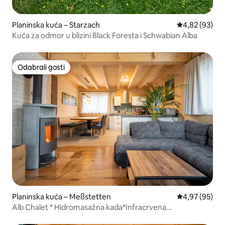
Planinska kuća – Starzach
Prosječna ocje
4,82 (93)
Kuća za odmor u blizini Black Foresta i Schwabian Alba
Odabrali gosti
Odabrali gosti
Planinska kuća – Meßstetten
Prosječna ocje
4,97 (95)
Alb Chalet * Hidromasažna kada*Infracrvena
kabina*Kamin