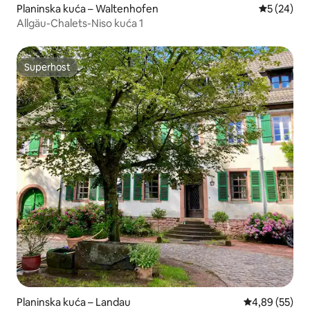
Planinska kuća – Waltenhofen
Prosječna o
5 (24)
Allgäu-Chalets-Niso kuća 1
Superhost
Superhost
Planinska kuća – Landau
Prosječna ocje
4,89 (55)