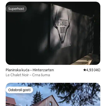
Superhost
Superhost
Planinska kuća – Hinterzarten
Prosječna ocje
4,93 (46)
Le Chalet Noir – Crna šuma
Odabrali gosti
Odabrali gosti