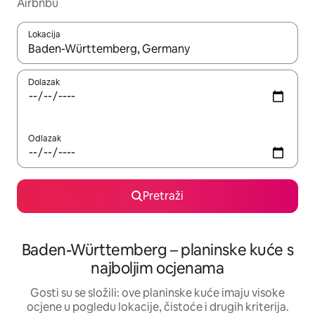
Airbnbu
Lokacija
Kada budu dostupni rezultati, moći ćete ih pregledati koristeći
Dolazak
Odlazak
Pretraži
Baden-Württemberg – planinske kuće s
najboljim ocjenama
Gosti su se složili: ove planinske kuće imaju visoke
ocjene u pogledu lokacije, čistoće i drugih kriterija.