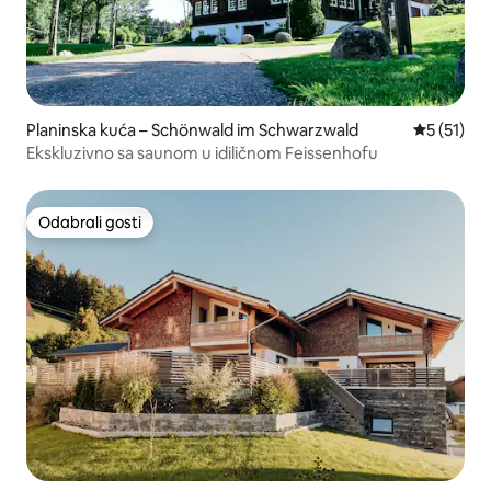
Planinska kuća – Schönwald im Schwarzwald
Prosječna 
5 (51)
Ekskluzivno sa saunom u idiličnom Feissenhofu
Odabrali gosti
Odabrali gosti