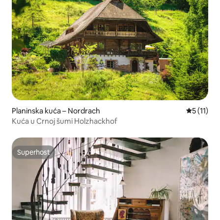
Planinska kuća – Nordrach
Prosječna 
5 (11)
Kuća u Crnoj šumi Holzhackhof
Superhost
Superhost