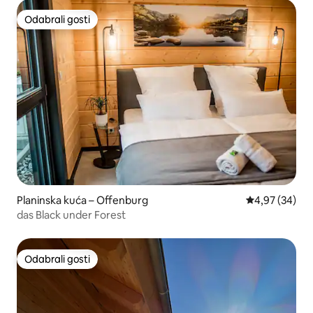
Odabrali gosti
Odabrali gosti
Planinska kuća – Offenburg
Prosječna ocje
4,97 (34)
das Black under Forest
Odabrali gosti
Odabrali gosti