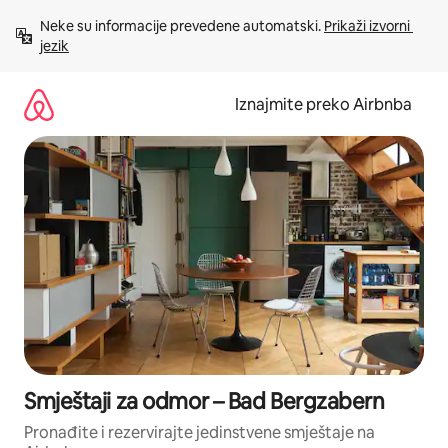
Prijeđi
Neke su informacije prevedene automatski. 
Prikaži izvorni 
na
jezik
sadržaj
Iznajmite preko Airbnba
Smještaji za odmor – Bad Bergzabern
Pronađite i rezervirajte jedinstvene smještaje na