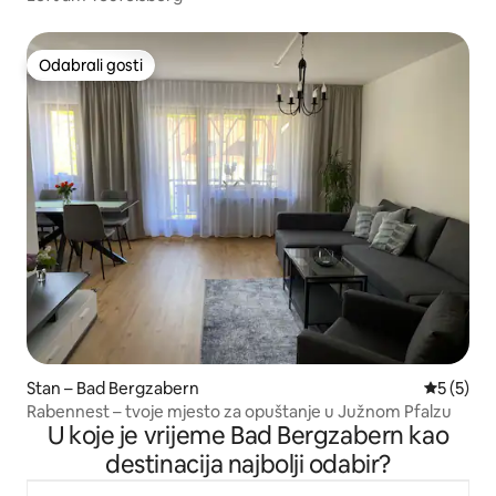
Odabrali gosti
Odabrali gosti
Stan – Bad Bergzabern
Prosječna
5 (5)
Rabennest – tvoje mjesto za opuštanje u Južnom Pfalzu
U koje je vrijeme Bad Bergzabern kao
destinacija najbolji odabir?