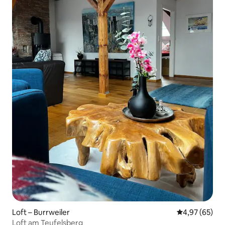
Loft – Burrweiler
Prosječna ocje
4,97 (65)
Loft am Teufelsberg