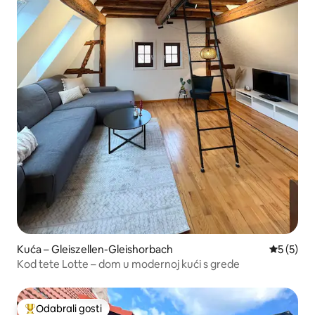
Kuća – Gleiszellen-Gleishorbach
Prosječna
5 (5)
Kod tete Lotte – dom u modernoj kući s grede
Odabrali gosti
Među najviše rangiranima s oznakom „Odabrali gosti”