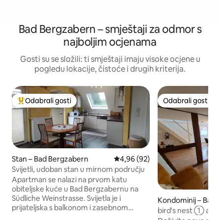
Bad Bergzabern – smještaji za odmor s
najboljim ocjenama
Gosti su se složili: ti smještaji imaju visoke ocjene u
pogledu lokacije, čistoće i drugih kriterija.
Odabrali gosti
Odabrali gosti
Među najviše rangiranima s oznakom „Odabrali gosti”
Odabrali gosti
Stan – Bad Bergzabern
Prosječna ocjena: 4,96/5, recenz
4,96 (92)
Svijetli, udoban stan u mirnom području
Apartman se nalazi na prvom katu
obiteljske kuće u Bad Bergzabernu na
Südliche Weinstrasse. Svijetla je i
Kondominij – Bad
prijateljska s balkonom i zasebnom
bird's nest ① apa
spavaćom sobom (bračni krevet). U
s drvenim zidovim