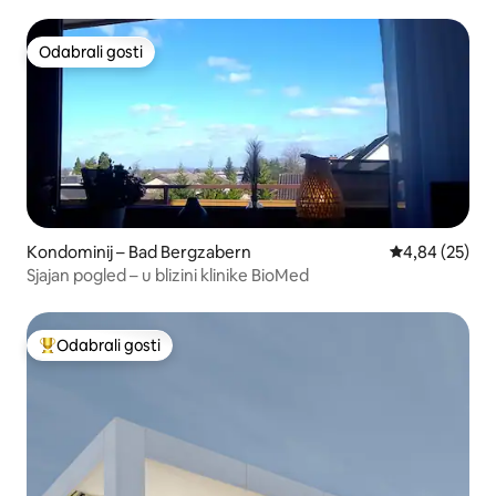
Odabrali gosti
Odabrali gosti
Kondominij – Bad Bergzabern
Prosječna ocje
4,84 (25)
Sjajan pogled – u blizini klinike BioMed
Odabrali gosti
Među najviše rangiranima s oznakom „Odabrali gosti”