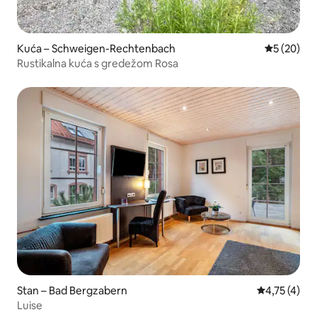
Kuća – Schweigen-Rechtenbach
Prosječna o
5 (20)
Rustikalna kuća s gredežom Rosa
Stan – Bad Bergzabern
Prosječna oc
4,75 (4)
Luise