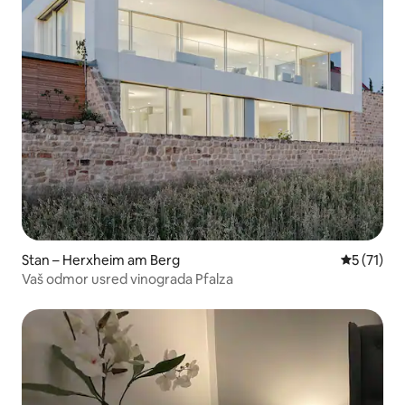
Stan – Herxheim am Berg
Prosječna 
5 (71)
Vaš odmor usred vinograda Pfalza