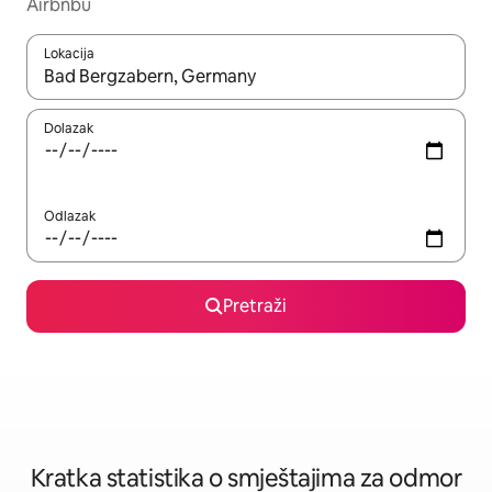
Airbnbu
Lokacija
Kada budu dostupni rezultati, moći ćete ih pregledati koristeći
Dolazak
Odlazak
Pretraži
Kratka statistika o smještajima za odmor