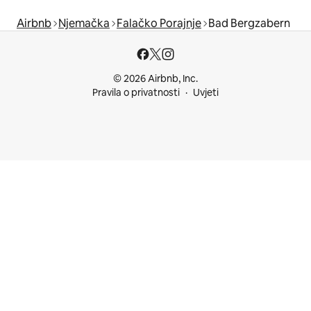
Airbnb
Njemačka
Falačko Porajnje
Bad Bergzabern
© 2026 Airbnb, Inc.
Pravila o privatnosti
Uvjeti