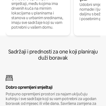
smještaji, među kojima ima
Udobni smještaj
drvenih kuća na mirnim
nomade i ljude 
lokacijama u planinama i
daljinu s bežič
stanova u urbanim sredinama,
i posebnim pro
imaju sve sadržaje koji su vam
potrebni u vašem domu.
Sadržaji i prednosti za one koji planiraju
duži boravak
Dobro opremljeni smještaji
Potpuno opremljeni prostori za najam uključuju
kuhinju i sve sadržaje koji su vam potrebni za ugodan
boravak od mjesec ili više dana. Savršena zamjena za