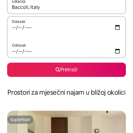
Lokacija
Kada budu dostupni rezultati, moći ćete ih pregledati koristeći
Dolazak
Odlazak
Pretraži
Prostori za mjesečni najam u bližoj okolici
Superhost
Superhost