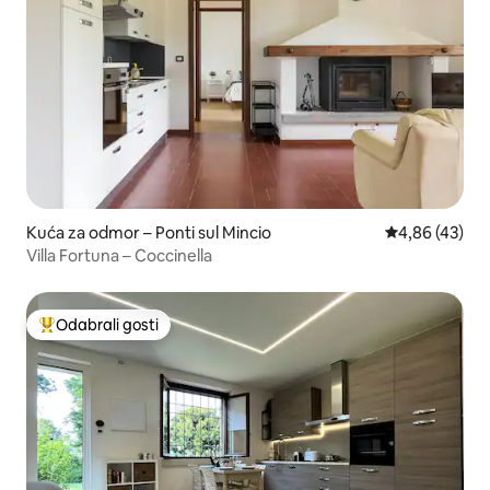
Kuća za odmor – Ponti sul Mincio
Prosječna ocje
4,86 (43)
Villa Fortuna – Coccinella
Odabrali gosti
Među najviše rangiranima s oznakom „Odabrali gosti”