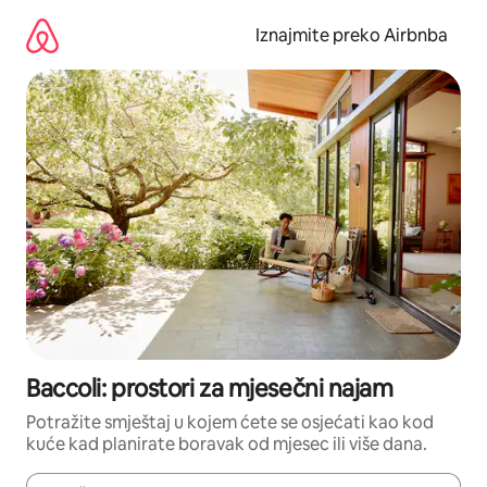
Prijeđi
na
Iznajmite preko Airbnba
sadržaj
Baccoli: prostori za mjesečni najam
Potražite smještaj u kojem ćete se osjećati kao kod
kuće kad planirate boravak od mjesec ili više dana.