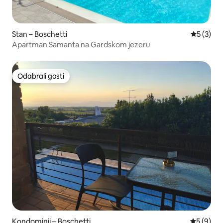
Stan – Boschetti
Prosječna
5 (3)
Apartman Samanta na Gardskom jezeru
Odabrali gosti
Odabrali gosti
Kondominij – Boschetti
Prosječna
5 (9)