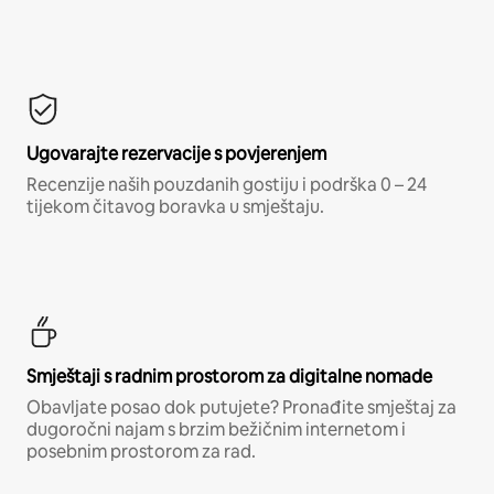
Ugovarajte rezervacije s povjerenjem
Recenzije naših pouzdanih gostiju i podrška 0 – 24
tijekom čitavog boravka u smještaju.
Smještaji s radnim prostorom za digitalne nomade
Obavljate posao dok putujete? Pronađite smještaj za
dugoročni najam s brzim bežičnim internetom i
posebnim prostorom za rad.