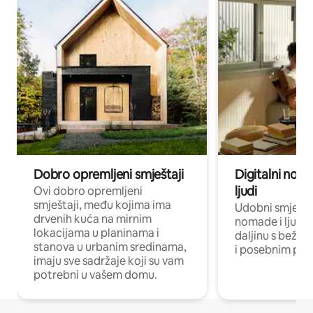
Dobro opremljeni smještaji
Digitalni noma
ljudi
Ovi dobro opremljeni
smještaji, među kojima ima
Udobni smještaj
drvenih kuća na mirnim
nomade i ljude 
lokacijama u planinama i
daljinu s bežič
stanova u urbanim sredinama,
i posebnim pro
imaju sve sadržaje koji su vam
potrebni u vašem domu.