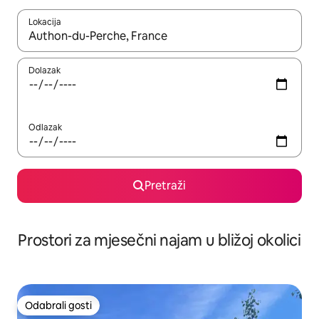
Lokacija
Kada budu dostupni rezultati, moći ćete ih pregledati koristeći
Dolazak
Odlazak
Pretraži
Prostori za mjesečni najam u bližoj okolici
Odabrali gosti
Odabrali gosti