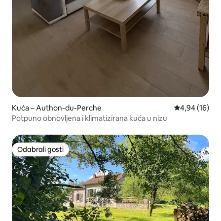
Kuća – Authon-du-Perche
Prosječna ocje
4,94 (16)
Potpuno obnovljena i klimatizirana kuća u nizu
Odabrali gosti
Odabrali gosti