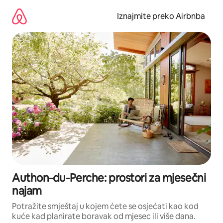
Prijeđi
na
Iznajmite preko Airbnba
sadržaj
Authon-du-Perche: prostori za mjesečni
najam
Potražite smještaj u kojem ćete se osjećati kao kod
kuće kad planirate boravak od mjesec ili više dana.