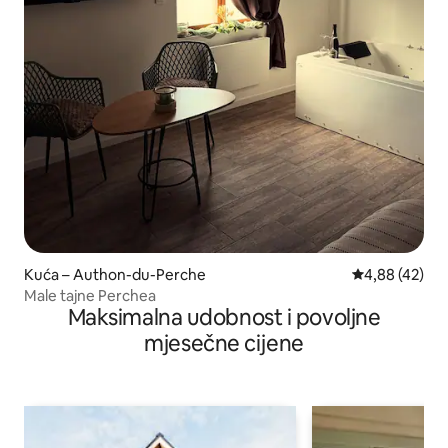
Kuća – Authon-du-Perche
Prosječna ocje
4,88 (42)
Male tajne Perchea
Maksimalna udobnost i povoljne
mjesečne cijene