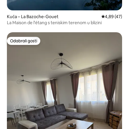
Kuća – La Bazoche-Gouet
Prosječna ocje
4,89 (47)
La Maison de l'étang s teniskim terenom u blizini
Odabrali gosti
Odabrali gosti