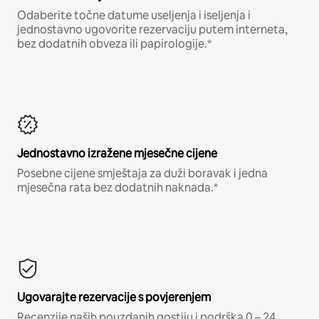
Odaberite točne datume useljenja i iseljenja i
jednostavno ugovorite rezervaciju putem interneta,
bez dodatnih obveza ili papirologije.*
Jednostavno izražene mjesečne cijene
Posebne cijene smještaja za duži boravak i jedna
mjesečna rata bez dodatnih naknada.*
Ugovarajte rezervacije s povjerenjem
Recenzije naših pouzdanih gostiju i podrška 0 – 24