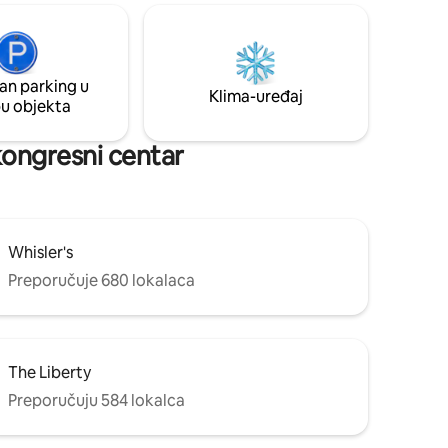
godine. Uronite u bazen sa slanom
vodom s vodopadom. Savršeno za
hlađenje ljeti i grijanje tijekom zime! Samo
eskočite
četiri bloka do živahnog Južnog
 čišćenje
kongresa, I bez naknada za čišćenje!
an parking u
Klima-uređaj
Nema zadataka! Baš kao što bi i trebalo
pu objekta
i upravom
biti.
e osjeća
 kongresni centar
Whisler's
Preporučuje 680 lokalaca
The Liberty
Preporučuju 584 lokalca