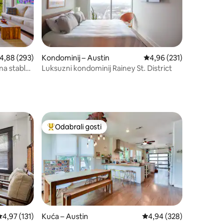
rosječna ocjena: 4,88/5, recenzija: 293
4,88 (293)
Kondominij – Austin
Prosječna ocjena: 4,96/
4,96 (231)
na stablu
Luksuzni kondominij Rainey St. District
Odabrali gosti
nakom „Odabrali gosti”
Među najviše rangiranima s oznakom „Odabrali gosti”
rosječna ocjena: 4,97/5, recenzija: 131
4,97 (131)
Kuća – Austin
Prosječna ocjena: 4,94/
4,94 (328)