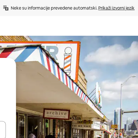
Neke su informacije prevedene automatski. 
Prikaži izvorni jezik
dati koristeći se strelicama prema gore i prema dolje, kao i dodirom i