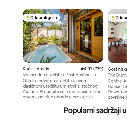
Odabrali gosti
Odabra
Među najviše rangiranima s oznakom „Odabrali gosti”
Među naj
Kuća – Austin
Prosječna ocjena: 4,97/5
4,97 (739)
Gostinjsk
Izvanredno utočište u East Austinu sa
The Brady
saunom i hladnim uranjanjem
smještaj 
Otkrijte privatno utočište u ovom
Central A
klasičnom utočištu umjetnika istočnog
House Nedaleko od UT-a, Capitola i
Austina. Probudite se u miru i tišini usred
Downtown
drvene završne obrade u prostoru s
površine 
visokim stropom katedrale, potkrovljem
mirna oaz
na gornjoj etaži, šetnjom na terasi i
prostranoj
Popularni sadržaji 
udobnom vanjskom klupom za ljuljanje.
modernoj 
Teleportirajte za dan s uranjanjem u
opremljeno
hladni ponor i odmotajte za noć u
dnevnom b