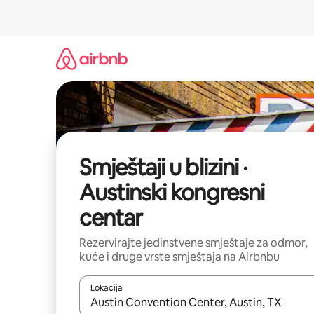
Prijeđi
na
sadržaj
Smještaji u blizini ·
Austinski kongresni
centar
Rezervirajte jedinstvene smještaje za odmor,
kuće i druge vrste smještaja na Airbnbu
Lokacija
Kada budu dostupni rezultati, moći ćete ih pregle