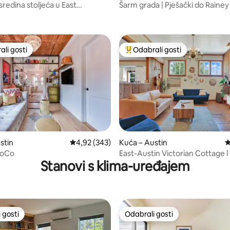
redina stoljeća u East
Šarm grada | Pješački do Rainey
, recenzija: 134
nu
li gosti
Odabrali gosti
više rangiranima s oznakom „Odabrali gosti”
Među najviše rangiranima s oz
, recenzija: 226
stin
Prosječna ocjena: 4,92/5, recenzija: 343
4,92 (343)
Kuća – Austin
P
SoCo
East-Austin Victorian Cottage l
Stanovi s klima-uređajem
Smještena
 gosti
Odabrali gosti
 gosti
Odabrali gosti