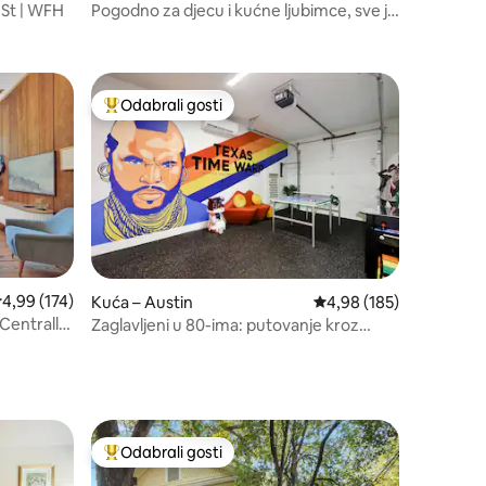
 St | WFH
Pogodno za djecu i kućne ljubimce, sve je
u pješačkoj udaljenosti!
Odabrali gosti
nakom „Odabrali gosti”
Među najviše rangiranima s oznakom „Odabrali gosti”
rosječna ocjena: 4,99/5, recenzija: 174
4,99 (174)
Kuća – Austin
Prosječna ocjena: 4,98/
4,98 (185)
 Centrally
Zaglavljeni u 80-ima: putovanje kroz
vrijeme u Teksasu s kaubojskim bazenom
Odabrali gosti
Među najviše rangiranima s oznakom „Odabrali gosti”