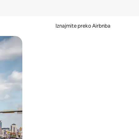
Iznajmite preko Airbnba
li prelaskom prstom po zaslonu.