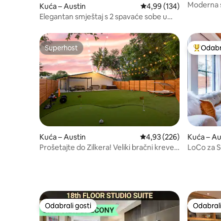
Moderna s
Kuća – Austin
Prosječna ocjena: 4,99/5
4,99 (134)
Downtow
Elegantan smještaj s 2 spavaće sobe u
East Austinu | Za 6 osoba
Superhost
Odabra
Superhost
Među naj
Kuća – Austin
Prosječna ocjena: 4,93/5
4,93 (226)
Kuća – Au
Prošetajte do Zilkera! Veliki bračni krevet,
LoCo za 
zelenilo, masažna kada!
Odabrali gosti
Odabrali
Odabrali gosti
Odabrali