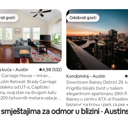
li gosti
Odabrali gosti
više rangiranima s oznakom „Odabrali gosti”
Odabrali gosti
, recenzija: 739
a kuća – Austin
Prosječna ocjena: 4,98/5, recenzija: 532
4,98 (532)
 Carriage House – miran
Kondominij – Austin
P
u centru grada!
ustin Retreat: Brady Carriage
Downtown Rainey District 29. k
Prigrlite lokalni život u našem
a, ovaj stan na drugom katu
elegantnom apartmanu 29th fl u
1200 četvornih metara vaša je
Rainey u centru ATX-a! Posebnosti:
a u srcu Austina. Uživajte u
bazen✔ na krovu i park za pse 
 glavnoj spavaćoj sobi,
u smještajima za odmor u blizini · Austin
do ulice Rainey ✔ Brzi pristup F
kupaonici, potpuno
SXSW-u, kongresnom centru, 
j kuhinji i privlačnom
prostorima i muzejima Potpun
oravku. Opustite se na
opremljen fitness centar, joga i