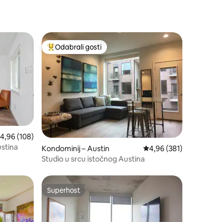
Odabrali gosti
nakom „Odabrali gosti”
Među najviše rangiranima s oznakom „Odabrali gosti”
rosječna ocjena: 4,96/5, recenzija: 108
4,96 (108)
stina
Kondominij – Austin
Prosječna ocjena: 4,96/
4,96 (381)
Studio u srcu istočnog Austina
Superhost
Superhost