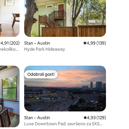
rosječna ocjena: 4,91/5, recenzija: 202
4,91 (202)
Stan – Austin
Prosječna ocjena: 4,99/
4,99 (139)
nekoliko
Hyde Park Hideaway
Odabrali gosti
nakom „Odabrali gosti”
Odabrali gosti
Stan – Austin
Prosječna ocjena: 4,93/
4,93 (129)
Luxe Downtown Pad: savršeno za SXSW i