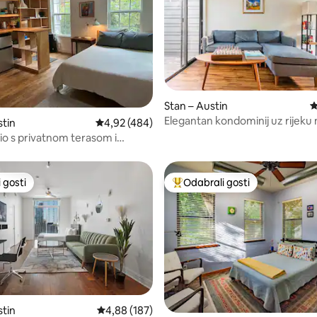
, recenzija: 141
Stan – Austin
P
Elegantan kondominij uz rijeku 
stin
Prosječna ocjena: 4,92/5, recenzija: 484
4,92 (484)
minuta od centra grada
dio s privatnom terasom i
uhinjom
 gosti
Odabrali gosti
 gosti
Među najviše rangiranima s oz
stin
Prosječna ocjena: 4,88/5, recenzija: 187
4,88 (187)