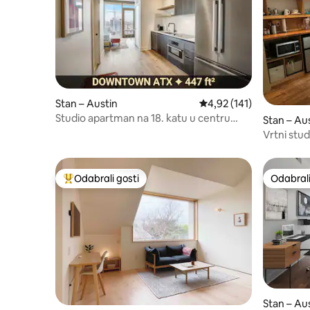
Stan – Austin
Prosječna ocjena: 4,92/5
4,92 (141)
Studio apartman na 18. katu u centru
Stan – Au
Luxury High Risea
Vrtni stu
čajnom k
Odabrali gosti
Odabrali
Među najviše rangiranima s oznakom „Odabrali gosti”
Odabrali
Stan – Au