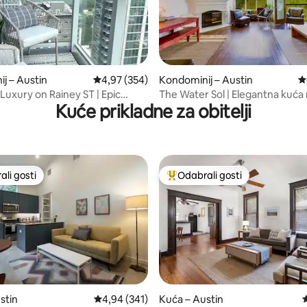
j – Austin
Prosječna ocjena: 4,97/5, recenzija: 354
4,97 (354)
Kondominij – Austin
P
, recenzija: 153
Luxury on Rainey ST | Epic
The Water Sol | Elegantna kuća 
Kuće prikladne za obitelji
ool
u Austinu
li gosti
Odabrali gosti
više rangiranima s oznakom „Odabrali gosti”
Među najviše rangiranima s oz
stin
Prosječna ocjena: 4,94/5, recenzija: 341
4,94 (341)
Kuća – Austin
P