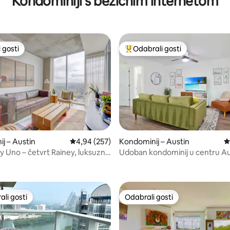
Kondominiji s bežičnim internetom
 gosti
Odabrali gosti
 gosti
Među najviše rangiranima s oz
, recenzija: 317
j – Austin
Prosječna ocjena: 4,94/5, recenzija: 257
4,94 (257)
Kondominij – Austin
P
y Uno – četvrt Rainey, luksuzni
Udoban kondominij u centru Au
li gosti
Odabrali gosti
više rangiranima s oznakom „Odabrali gosti”
Odabrali gosti