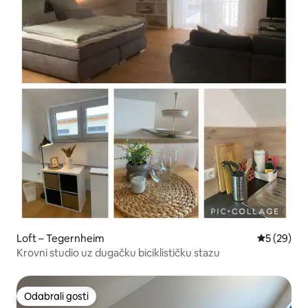
Loft – Tegernheim
Prosječna o
5 (29)
Krovni studio uz dugačku biciklističku stazu
Odabrali gosti
Odabrali gosti