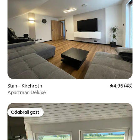
Stan – Kirchroth
Prosječna ocje
4,96 (48)
Apartman Deluxe
Odabrali gosti
Odabrali gosti