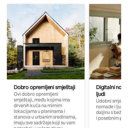
Dobro opremljeni smještaji
Digitalni noma
ljudi
Ovi dobro opremljeni
smještaji, među kojima ima
Udobni smještaj
drvenih kuća na mirnim
nomade i ljude 
lokacijama u planinama i
daljinu s bežič
stanova u urbanim sredinama,
i posebnim pro
imaju sve sadržaje koji su vam