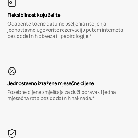
Fleksibilnost koju želite
Odaberite točne datume useljenja i iseljenja i
jednostavno ugovorite rezervaciju putem interneta,
bez dodatnih obveza ili papirologije.*
Jednostavno izražene mjesečne cijene
Posebne cijene smještaja za duži boravak i jedna
mjesečna rata bez dodatnih naknada.*