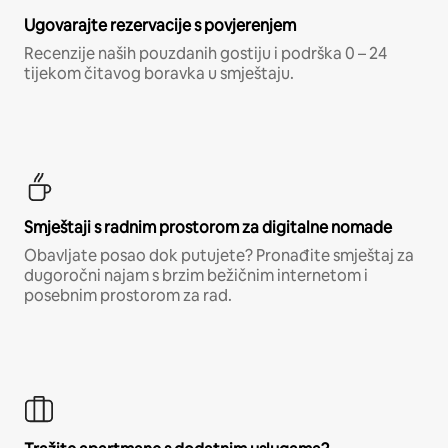
Ugovarajte rezervacije s povjerenjem
Recenzije naših pouzdanih gostiju i podrška 0 – 24
tijekom čitavog boravka u smještaju.
Smještaji s radnim prostorom za digitalne nomade
Obavljate posao dok putujete? Pronađite smještaj za
dugoročni najam s brzim bežičnim internetom i
posebnim prostorom za rad.