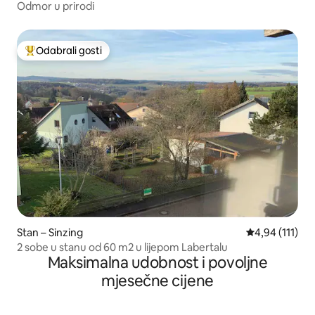
Odmor u prirodi
Odabrali gosti
Među najviše rangiranima s oznakom „Odabrali gosti”
Stan – Sinzing
Prosječna ocje
4,94 (111)
2 sobe u stanu od 60 m2 u lijepom Labertalu
Maksimalna udobnost i povoljne
mjesečne cijene