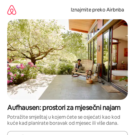
Prijeđi
na
Iznajmite preko Airbnba
sadržaj
Aufhausen: prostori za mjesečni najam
Potražite smještaj u kojem ćete se osjećati kao kod
kuće kad planirate boravak od mjesec ili više dana.