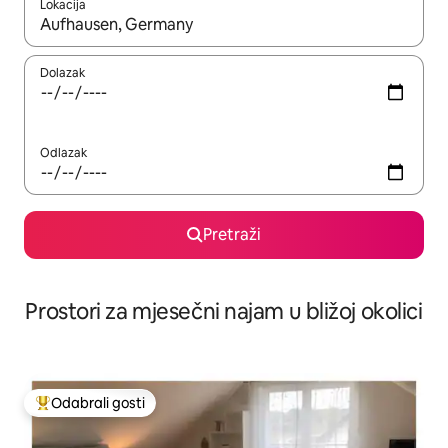
Lokacija
Kada budu dostupni rezultati, moći ćete ih pregledati koristeći
Dolazak
Odlazak
Pretraži
Prostori za mjesečni najam u bližoj okolici
Odabrali gosti
Među najviše rangiranima s oznakom „Odabrali gosti”