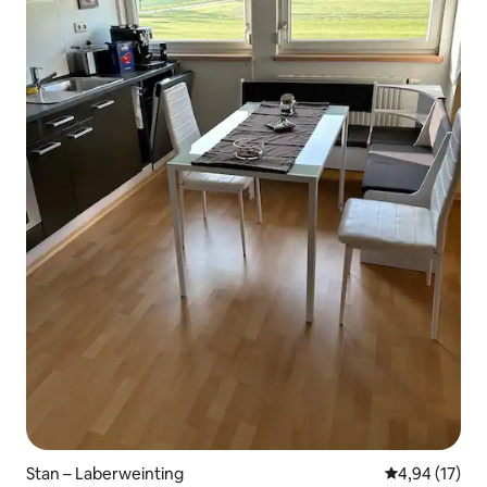
Stan – Laberweinting
Prosječna ocje
4,94 (17)