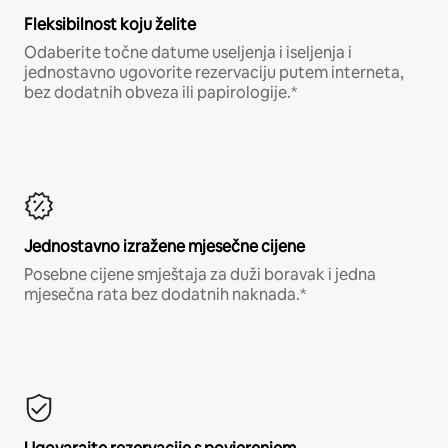
Fleksibilnost koju želite
Odaberite točne datume useljenja i iseljenja i
jednostavno ugovorite rezervaciju putem interneta,
bez dodatnih obveza ili papirologije.*
Jednostavno izražene mjesečne cijene
Posebne cijene smještaja za duži boravak i jedna
mjesečna rata bez dodatnih naknada.*