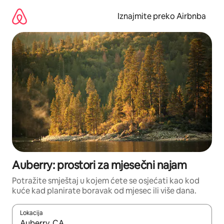
Prijeđi
na
Iznajmite preko Airbnba
sadržaj
Auberry: prostori za mjesečni najam
Potražite smještaj u kojem ćete se osjećati kao kod
kuće kad planirate boravak od mjesec ili više dana.
Lokacija
Kada budu dostupni rezultati, moći ćete ih pregledati koristeći