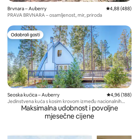
Brvnara – Auberry
Prosječna ocjen
4,88 (488)
PRAVA BRVNARA – osamljenost, mir, priroda
Odabrali gosti
Odabrali gosti
Seoska kućica – Auberry
Prosječna ocjen
4,96 (188)
Jedinstvena kuća s kosim krovom između nacionalnih
Maksimalna udobnost i povoljne
parkova
mjesečne cijene