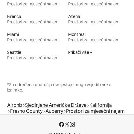
Prostori za mjesečni najam
Prostori za mjesečni najam
Firenca
Atena
Prostori za mjesečni najam
Prostori za mjesečni najam
Miami
Montreal
Prostori za mjesečni najam
Prostori za mjesečni najam
Seattle
Prikaži više
Prostori za mjesečni najam
*Za određena područja i smještaje mogu vrijediti neke
iznimke.
Airbnb
Sjedinjene Američke Države
Kalifornija
Fresno County
Auberry
Prostori za mjesečni najam