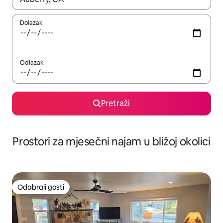
Dolazak
Odlazak
Pretraži
Prostori za mjesečni najam u bližoj okolici
Odabrali gosti
Odabrali gosti