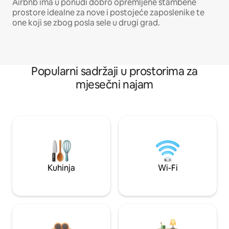
Airbnb ima u ponudi dobro opremljene stambene
prostore idealne za nove i postojeće zaposlenike te
one koji se zbog posla sele u drugi grad.
Popularni sadržaji u prostorima za
mjesečni najam
Kuhinja
Wi-Fi