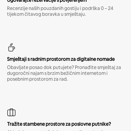
Ugovarajte rezervacije s povjerenjem
Recenzije naših pouzdanih gostiju i podrška 0 – 24
tijekom čitavog boravka u smještaju.
Smještaji s radnim prostorom za digitalne nomade
Obavljate posao dok putujete? Pronađite smještaj za
dugoročni najam s brzim bežičnim internetom i
posebnim prostorom za rad.
Tražite stambene prostore za poslovne putnike?