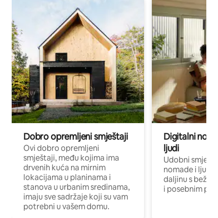
Dobro opremljeni smještaji
Digitalni noma
ljudi
Ovi dobro opremljeni
smještaji, među kojima ima
Udobni smještaj
drvenih kuća na mirnim
nomade i ljude 
lokacijama u planinama i
daljinu s bežič
stanova u urbanim sredinama,
i posebnim pro
imaju sve sadržaje koji su vam
potrebni u vašem domu.