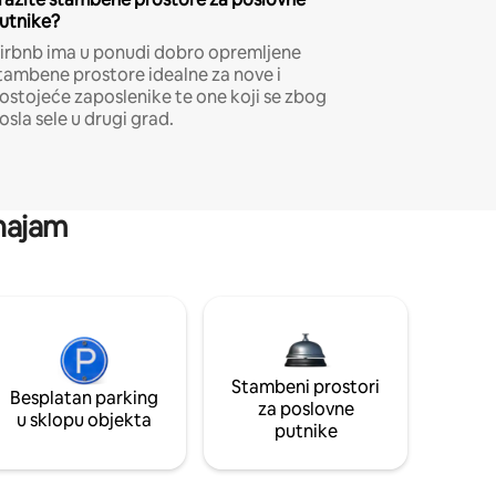
utnike?
irbnb ima u ponudi dobro opremljene
tambene prostore idealne za nove i
ostojeće zaposlenike te one koji se zbog
osla sele u drugi grad.
 najam
Stambeni prostori
Besplatan parking
za poslovne
u sklopu objekta
putnike