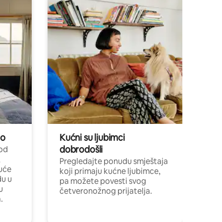
no
Kućni su ljubimci
dobrodošli
 od
,
Pregledajte ponudu smještaja
uće
koji primaju kućne ljubimce,
du u
pa možete povesti svog
u
četveronožnog prijatelja.
.