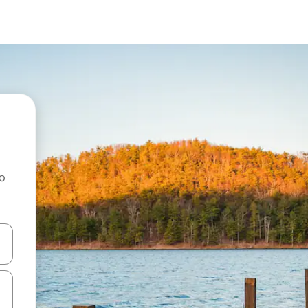
ao
dati koristeći se strelicama prema gore i prema dolje, kao i dodirom i