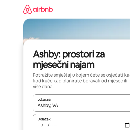
Prijeđi
na
sadržaj
Ashby: prostori za
mjesečni najam
Potražite smještaj u kojem ćete se osjećati k
kod kuće kad planirate boravak od mjesec ili
više dana.
Lokacija
Kada budu dostupni rezultati, moći ćete ih pregle
Dolazak