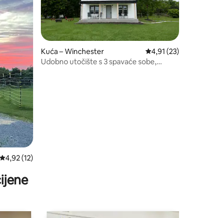
Kuća – Winchester
Prosječna ocjena: 4,91
4,91 (23)
Udobno utočište s 3 spavaće sobe,
terasom, ognjištem i dvorištem
Prosječna ocjena: 4,92/5, recenzija: 12
4,92 (12)
ijene