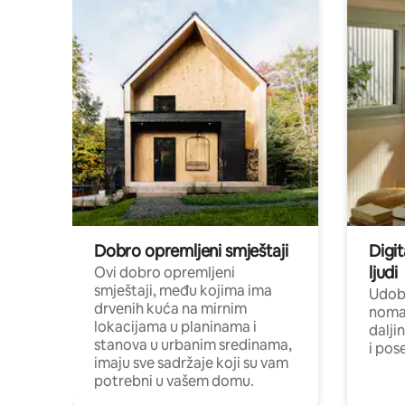
Dobro opremljeni smještaji
Digit
ljudi
Ovi dobro opremljeni
smještaji, među kojima ima
Udobn
drvenih kuća na mirnim
nomad
lokacijama u planinama i
dalji
stanova u urbanim sredinama,
i pos
imaju sve sadržaje koji su vam
potrebni u vašem domu.