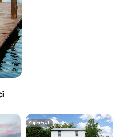
ci
Superhost
Superhost