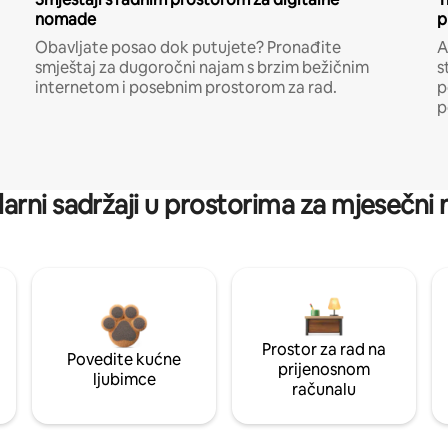
nomade
p
Obavljate posao dok putujete? Pronađite
A
smještaj za dugoročni najam s brzim bežičnim
s
internetom i posebnim prostorom za rad.
p
p
arni sadržaji u prostorima za mjesečni
Prostor za rad na
Povedite kućne
prijenosnom
ljubimce
računalu