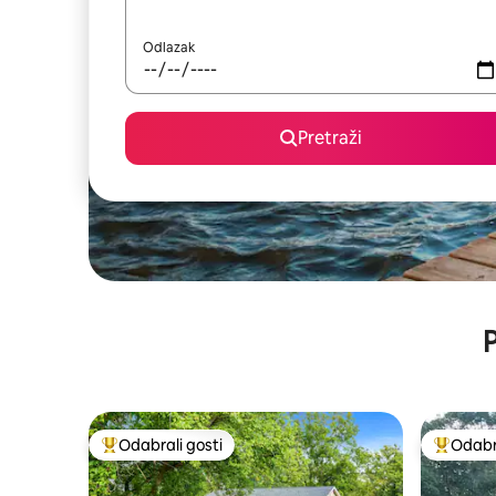
Odlazak
Pretraži
P
Odabrali gosti
Odabra
Među najviše rangiranima s oznakom „Odabrali gosti”
Među naj