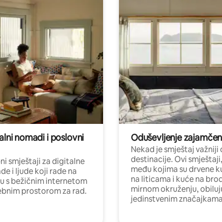
alni nomadi i poslovni
Oduševljenje zajamče
Nekad je smještaj važniji
destinacije. Ovi smještaji
i smještaji za digitalne
među kojima su drvene k
e i ljude koji rade na
na liticama i kuće na bro
nu s bežičnim internetom
mirnom okruženju, obiluj
ebnim prostorom za rad.
jedinstvenim značajkama