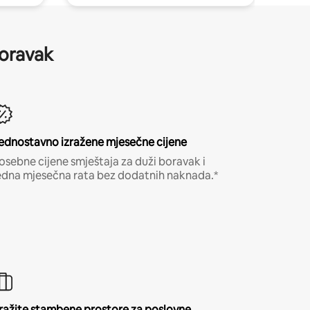
boravak
ednostavno izražene mjesečne cijene
osebne cijene smještaja za duži boravak i
edna mjesečna rata bez dodatnih naknada.*
ražite stambene prostore za poslovne