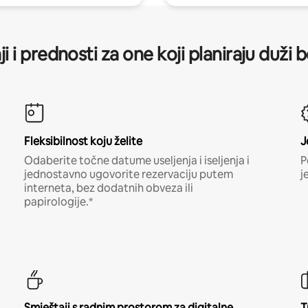
ji i prednosti za one koji planiraju duži 
Fleksibilnost koju želite
J
Odaberite točne datume useljenja i iseljenja i
P
jednostavno ugovorite rezervaciju putem
j
interneta, bez dodatnih obveza ili
papirologije.*
Smještaji s radnim prostorom za digitalne
T