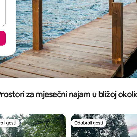
rostori za mjesečni najam u bližoj okoli
li gosti
Odabrali gosti
više rangiranima s oznakom „Odabrali gosti”
Odabrali gosti