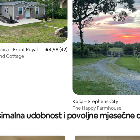
5, recenzija: 82
ćica – Front Royal
Prosječna ocjena: 4,98/5, recenzija: 42
4,98 (42)
ind Cottage
Kuća – Stephens City
The Happy Farmhouse
imalna udobnost i povoljne mjesečne c