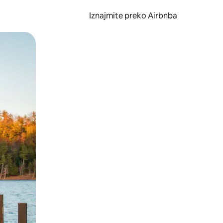
Iznajmite preko Airbnba
li prelaskom prstom po zaslonu.