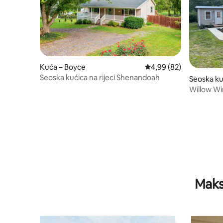
Kuća – Boyce
Prosječna ocjena: 4,99/
4,99 (82)
Seoska kućica na rijeci Shenandoah
Seoska ku
Willow W
Maks