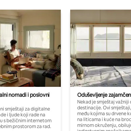
alni nomadi i poslovni
Oduševljenje zajamče
Nekad je smještaj važniji
destinacije. Ovi smještaji
i smještaji za digitalne
među kojima su drvene k
e i ljude koji rade na
na liticama i kuće na bro
nu s bežičnim internetom
mirnom okruženju, obiluj
ebnim prostorom za rad.