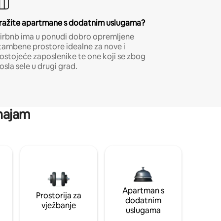
ražite apartmane s dodatnim uslugama?
irbnb ima u ponudi dobro opremljene
tambene prostore idealne za nove i
ostojeće zaposlenike te one koji se zbog
osla sele u drugi grad.
 najam
Apartman s
Prostorija za
dodatnim
vježbanje
uslugama