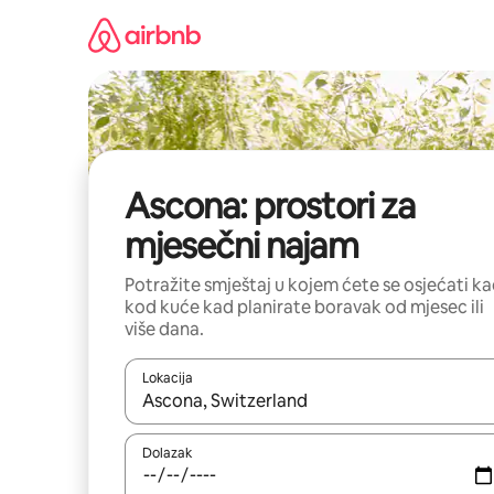
Prijeđi
na
sadržaj
Ascona: prostori za
mjesečni najam
Potražite smještaj u kojem ćete se osjećati k
kod kuće kad planirate boravak od mjesec ili
više dana.
Lokacija
Kada budu dostupni rezultati, moći ćete ih pregle
Dolazak