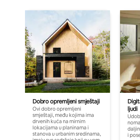
Dobro opremljeni smještaji
Digit
ljudi
Ovi dobro opremljeni
smještaji, među kojima ima
Udobn
drvenih kuća na mirnim
nomad
lokacijama u planinama i
dalji
stanova u urbanim sredinama,
i pos