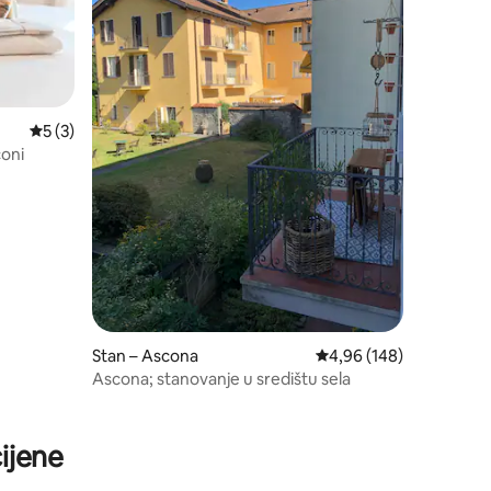
Prosječna ocjena: 5/5, recenzija: 3
5 (3)
coni
Stan – Ascona
Prosječna ocjena: 4,96/
4,96 (148)
Ascona; stanovanje u središtu sela
ijene