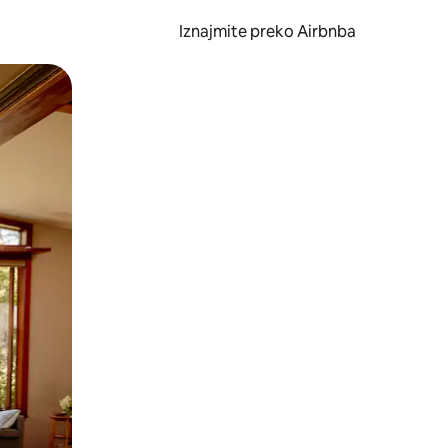
Iznajmite preko Airbnba
li prelaskom prstom po zaslonu.