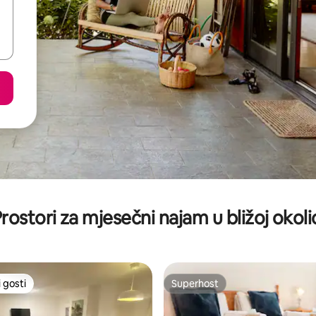
rostori za mjesečni najam u bližoj okoli
 gosti
Superhost
 gosti
Superhost