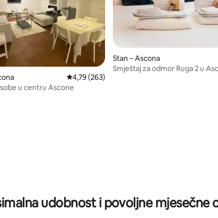
Stan – Ascona
Smještaj za odmor Ruga 2 u As
cona
Prosječna ocjena: 4,79/5, recenzija: 263
4,79 (263)
5 sobe u centru Ascone
5, recenzija: 87
imalna udobnost i povoljne mjesečne c