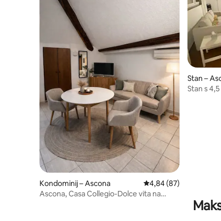
Stan – As
Stan s 4,
Kondominij – Ascona
Prosječna ocjena: 4,84/
4,84 (87)
Ascona, Casa Collegio-Dolce vita na
Maks
Velikom jezeru