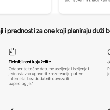
jedinstvenim značajkama
ji i prednosti za one koji planiraju duži 
Fleksibilnost koju želite
J
Odaberite točne datume useljenja i iseljenja i
P
jednostavno ugovorite rezervaciju putem
j
interneta, bez dodatnih obveza ili
papirologije.*