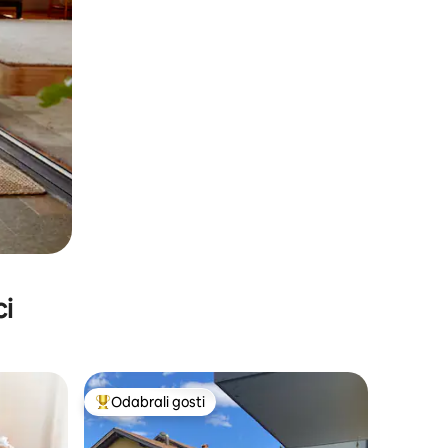
ci
Odabrali gosti
Među najviše rangiranima s oznakom „Odabrali gosti”