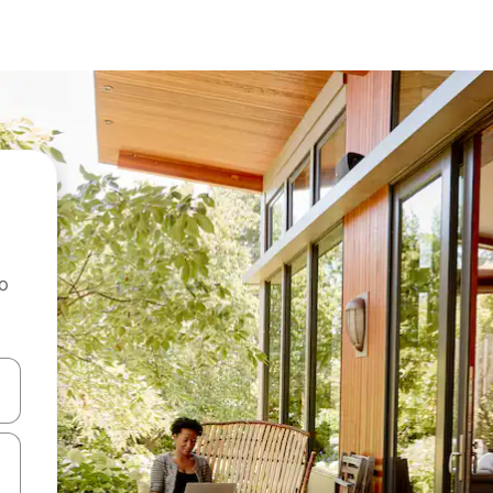
ao
dati koristeći se strelicama prema gore i prema dolje, kao i dodirom i