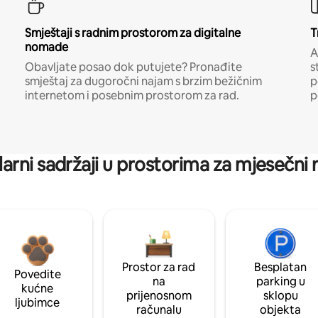
Smještaji s radnim prostorom za digitalne
T
nomade
A
Obavljate posao dok putujete? Pronađite
s
smještaj za dugoročni najam s brzim bežičnim
p
internetom i posebnim prostorom za rad.
p
arni sadržaji u prostorima za mjesečni
Prostor za rad
Besplatan
Povedite
na
parking u
kućne
prijenosnom
sklopu
ljubimce
računalu
objekta