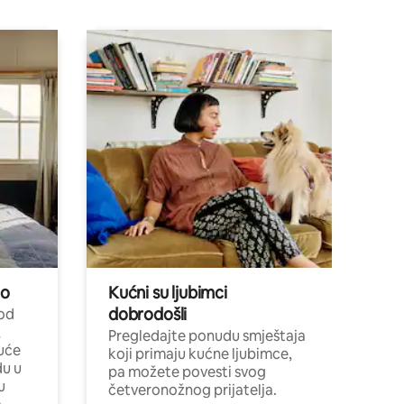
no
Kućni su ljubimci
dobrodošli
 od
,
Pregledajte ponudu smještaja
uće
koji primaju kućne ljubimce,
du u
pa možete povesti svog
u
četveronožnog prijatelja.