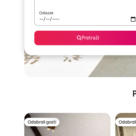
Odlazak
Pretraži
P
Odabrali gosti
Odabrali
Odabrali gosti
Odabrali