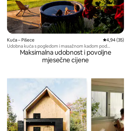
Kuća – Pišece
Prosječna ocje
4,94 (35)
Udobna kuća s pogledom i masažnom kadom pod
Maksimalna udobnost i povoljne
zvijezdama
mjesečne cijene