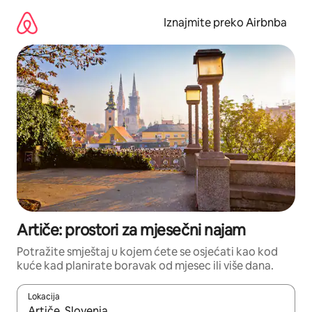
Prijeđi
na
Iznajmite preko Airbnba
sadržaj
Artiče: prostori za mjesečni najam
Potražite smještaj u kojem ćete se osjećati kao kod
kuće kad planirate boravak od mjesec ili više dana.
Lokacija
Kada budu dostupni rezultati, moći ćete ih pregledati koristeći