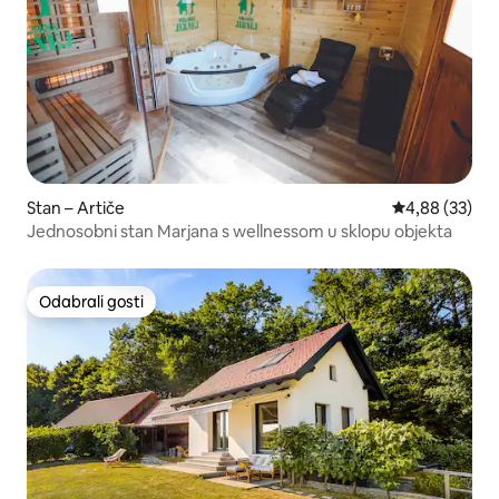
Stan – Artiče
Prosječna ocje
4,88 (33)
Jednosobni stan Marjana s wellnessom u sklopu objekta
Odabrali gosti
Odabrali gosti