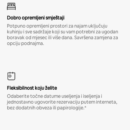
Dobro opremljeni smještaji
Potpuno opremljeni prostori za najam uključuju
kuhinju i sve sadržaje koji su vam potrebni za ugodan
boravak od mjesec ili više dana. Savršena zamjena za
opciju podnajma.
Fleksibilnost koju želite
Odaberite točne datume useljenja i iseljenja i
jednostavno ugovorite rezervaciju putem interneta,
bez dodatnih obveza ili papirologije.*