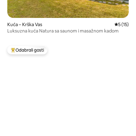
Kuća – Krška Vas
Prosječna 
5 (15)
Luksuzna kuća Natura sa saunom i masažnom kadom
Odabrali gosti
Među najviše rangiranima s oznakom „Odabrali gosti”