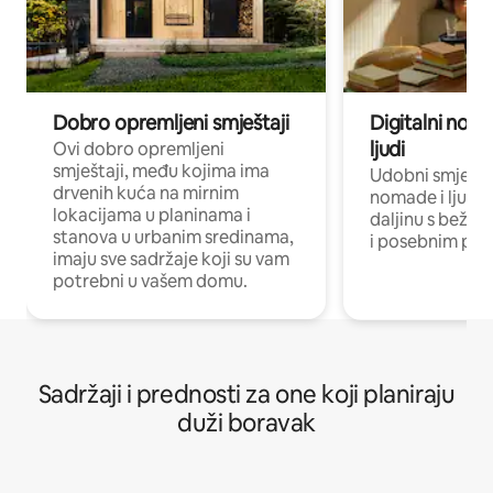
Dobro opremljeni smještaji
Digitalni noma
ljudi
Ovi dobro opremljeni
smještaji, među kojima ima
Udobni smještaj
drvenih kuća na mirnim
nomade i ljude 
lokacijama u planinama i
daljinu s bežič
stanova u urbanim sredinama,
i posebnim pro
imaju sve sadržaje koji su vam
potrebni u vašem domu.
Sadržaji i prednosti za one koji planiraju
duži boravak