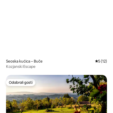
Seoska kućica – Buče
Prosječna 
5 (12)
Kozjanski Escape
Odabrali gosti
Odabrali gosti