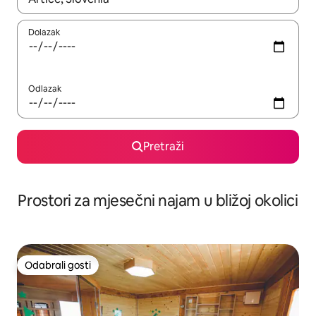
Dolazak
Odlazak
Pretraži
Prostori za mjesečni najam u bližoj okolici
Odabrali gosti
Odabrali gosti