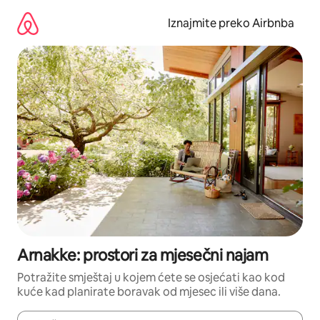
Prijeđi
na
Iznajmite preko Airbnba
sadržaj
Arnakke: prostori za mjesečni najam
Potražite smještaj u kojem ćete se osjećati kao kod
kuće kad planirate boravak od mjesec ili više dana.