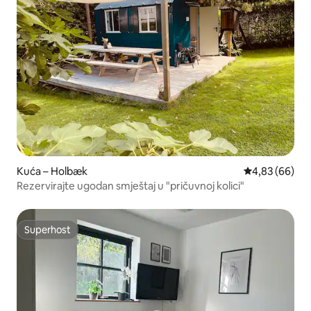
Kuća – Holbæk
Prosječna ocje
4,83 (66)
Rezervirajte ugodan smještaj u "pričuvnoj kolici"
Superhost
Superhost