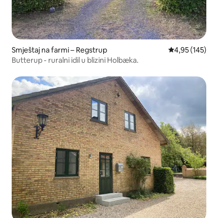
Smještaj na farmi – Regstrup
Prosječna ocjen
4,95 (145)
Butterup - ruralni idil u blizini Holbæka.