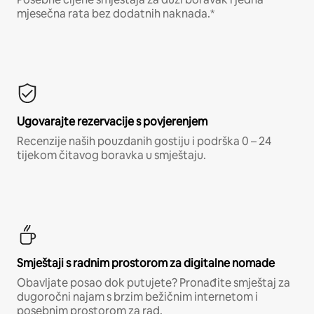
mjesečna rata bez dodatnih naknada.*
Ugovarajte rezervacije s povjerenjem
Recenzije naših pouzdanih gostiju i podrška 0 – 24
tijekom čitavog boravka u smještaju.
Smještaji s radnim prostorom za digitalne nomade
Obavljate posao dok putujete? Pronađite smještaj za
dugoročni najam s brzim bežičnim internetom i
posebnim prostorom za rad.