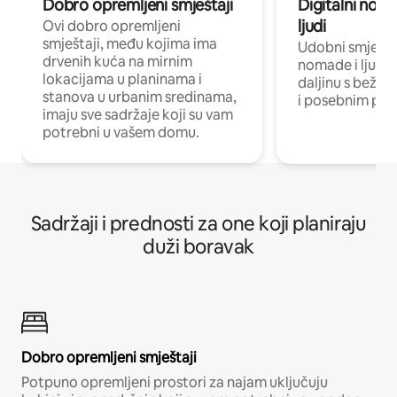
Dobro opremljeni smještaji
Digitalni noma
ljudi
Ovi dobro opremljeni
smještaji, među kojima ima
Udobni smještaj
drvenih kuća na mirnim
nomade i ljude 
lokacijama u planinama i
daljinu s bežič
stanova u urbanim sredinama,
i posebnim pro
imaju sve sadržaje koji su vam
potrebni u vašem domu.
Sadržaji i prednosti za one koji planiraju
duži boravak
Dobro opremljeni smještaji
Potpuno opremljeni prostori za najam uključuju