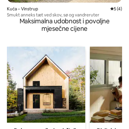
Kuća – Vinstrup
Prosječna
5 (4)
Smukt anneks tæt ved skov, sø og vandreruter
Maksimalna udobnost i povoljne
mjesečne cijene