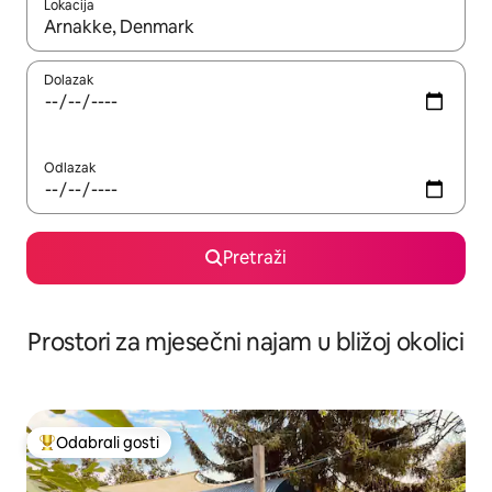
Lokacija
Kada budu dostupni rezultati, moći ćete ih pregledati koristeći
Dolazak
Odlazak
Pretraži
Prostori za mjesečni najam u bližoj okolici
Odabrali gosti
Među najviše rangiranima s oznakom „Odabrali gosti”