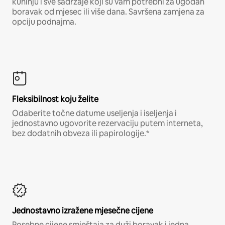
kuhinju i sve sadržaje koji su vam potrebni za ugodan
boravak od mjesec ili više dana. Savršena zamjena za
opciju podnajma.
Fleksibilnost koju želite
Odaberite točne datume useljenja i iseljenja i
jednostavno ugovorite rezervaciju putem interneta,
bez dodatnih obveza ili papirologije.*
Jednostavno izražene mjesečne cijene
Posebne cijene smještaja za duži boravak i jedna