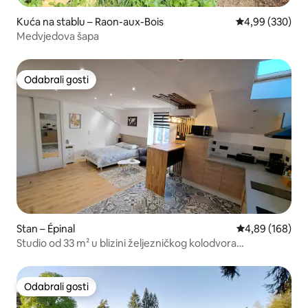
Kuća na stablu – Raon-aux-Bois
Prosječna ocjen
4,99 (330)
Medvjedova šapa
Odabrali gosti
Odabrali gosti
Stan – Épinal
Prosječna ocjen
4,89 (168)
Studio od 33 m² u blizini željezničkog kolodvora
(klimatiziran)
Odabrali gosti
Odabrali gosti