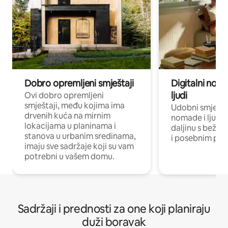
Dobro opremljeni smještaji
Digitalni noma
ljudi
Ovi dobro opremljeni
smještaji, među kojima ima
Udobni smještaj
drvenih kuća na mirnim
nomade i ljude 
lokacijama u planinama i
daljinu s bežič
stanova u urbanim sredinama,
i posebnim pro
imaju sve sadržaje koji su vam
potrebni u vašem domu.
Sadržaji i prednosti za one koji planiraju
duži boravak