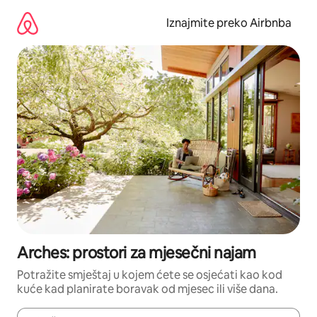
Prijeđi
na
Iznajmite preko Airbnba
sadržaj
Arches: prostori za mjesečni najam
Potražite smještaj u kojem ćete se osjećati kao kod
kuće kad planirate boravak od mjesec ili više dana.