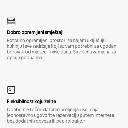
Dobro opremljeni smještaji
Potpuno opremljeni prostori za najam uključuju
kuhinju i sve sadržaje koji su vam potrebni za ugodan
boravak od mjesec ili više dana. Savršena zamjena za
opciju podnajma.
Fleksibilnost koju želite
Odaberite točne datume useljenja i iseljenja i
jednostavno ugovorite rezervaciju putem interneta,
bez dodatnih obveza ili papirologije.*