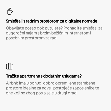
Smještaji s radnim prostorom za digitalne nomade
Obavljate posao dok putujete? Pronađite smještaj za
dugoročni najam s brzim bežičnim internetom i
posebnim prostorom za rad.
Tražite apartmane s dodatnim uslugama?
Airbnb ima u ponudi dobro opremljene stambene
prostore idealne za nove i postojeće zaposlenike te
one koji se zbog posla sele u drugi grad.