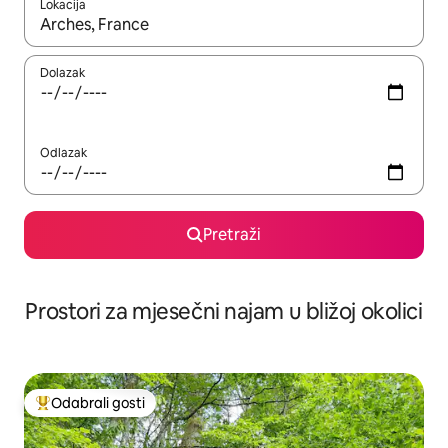
Lokacija
Kada budu dostupni rezultati, moći ćete ih pregledati koristeći
Dolazak
Odlazak
Pretraži
Prostori za mjesečni najam u bližoj okolici
Odabrali gosti
Među najviše rangiranima s oznakom „Odabrali gosti”