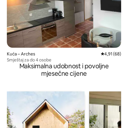
Kuća – Arches
Prosječna ocje
4,91 (68)
Smještaj za do 4 osobe
Maksimalna udobnost i povoljne
mjesečne cijene