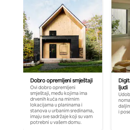
Dobro opremljeni smještaji
Digit
ljudi
Ovi dobro opremljeni
smještaji, među kojima ima
Udobn
drvenih kuća na mirnim
nomad
lokacijama u planinama i
dalji
stanova u urbanim sredinama,
i pos
imaju sve sadržaje koji su vam
potrebni u vašem domu.