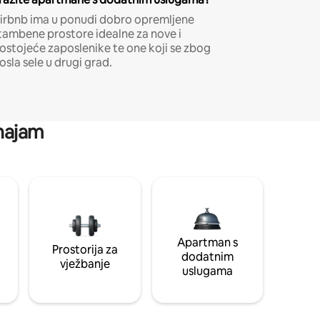
irbnb ima u ponudi dobro opremljene
tambene prostore idealne za nove i
ostojeće zaposlenike te one koji se zbog
osla sele u drugi grad.
 najam
Apartman s
Prostorija za
dodatnim
vježbanje
uslugama