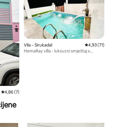
Vila – Sirukadal
Prosječna ocjena: 4,93
4,93 (71)
HemaRay villa - luksuzni smještaj s
bazenom
Prosječna ocjena: 4,86/5, recenzija: 7
4,86 (7)
ijene