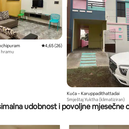
5, recenzija: 34
anchipuram
Prosječna ocjena: 4,65/5, recenzija: 26
4,65 (26)
u hramu
Kuća – Karuppadithattadai
Smještaj Yuktha (klimatiziran)
imalna udobnost i povoljne mjesečne c