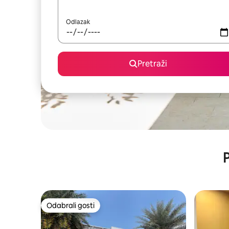
Odlazak
Pretraži
P
Odabrali gosti
Odabrali gosti