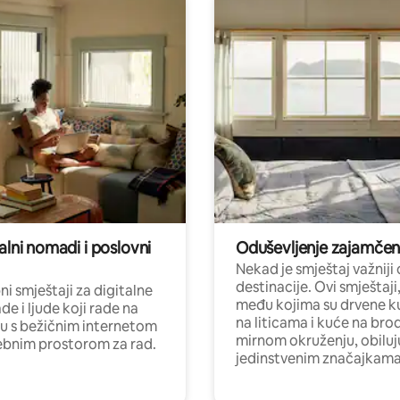
alni nomadi i poslovni
Oduševljenje zajamče
Nekad je smještaj važniji
destinacije. Ovi smještaji
i smještaji za digitalne
među kojima su drvene k
e i ljude koji rade na
na liticama i kuće na bro
nu s bežičnim internetom
mirnom okruženju, obiluj
ebnim prostorom za rad.
jedinstvenim značajkama