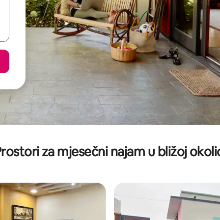
rostori za mjesečni najam u bližoj okoli