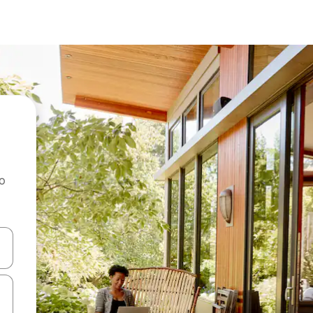
ao
dati koristeći se strelicama prema gore i prema dolje, kao i dodirom i