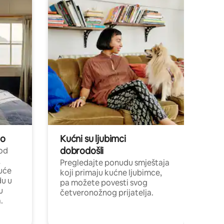
no
Kućni su ljubimci
dobrodošli
 od
,
Pregledajte ponudu smještaja
uće
koji primaju kućne ljubimce,
du u
pa možete povesti svog
u
četveronožnog prijatelja.
.