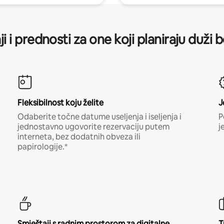
ji i prednosti za one koji planiraju duži 
Fleksibilnost koju želite
J
Odaberite točne datume useljenja i iseljenja i
P
jednostavno ugovorite rezervaciju putem
j
interneta, bez dodatnih obveza ili
papirologije.*
Smještaji s radnim prostorom za digitalne
T