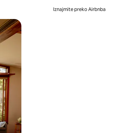
Iznajmite preko Airbnba
li prelaskom prstom po zaslonu.