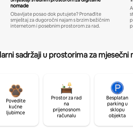
nomade
A
Obavljate posao dok putujete? Pronađite
s
smještaj za dugoročni najam s brzim bežičnim
p
internetom i posebnim prostorom za rad.
p
arni sadržaji u prostorima za mjesečni
Prostor za rad
Besplatan
Povedite
na
parking u
kućne
prijenosnom
sklopu
ljubimce
računalu
objekta