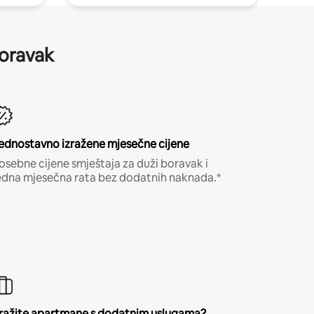
boravak
ednostavno izražene mjesečne cijene
osebne cijene smještaja za duži boravak i
edna mjesečna rata bez dodatnih naknada.*
ražite apartmane s dodatnim uslugama?