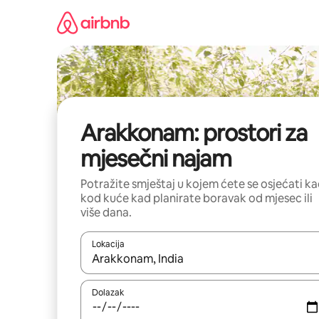
Prijeđi
na
sadržaj
Arakkonam: prostori za
mjesečni najam
Potražite smještaj u kojem ćete se osjećati k
kod kuće kad planirate boravak od mjesec ili
više dana.
Lokacija
Kada budu dostupni rezultati, moći ćete ih pregle
Dolazak