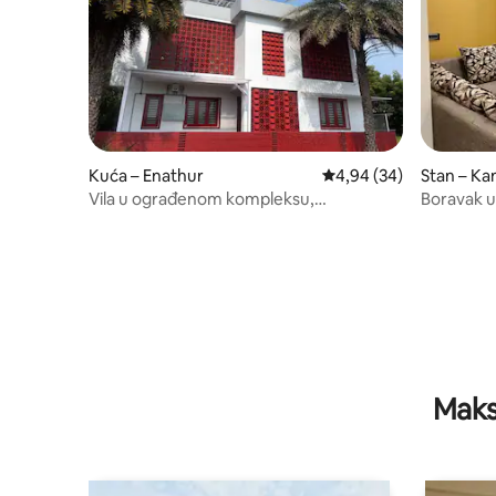
Kuća – Enathur
Prosječna ocjena: 4,94/
4,94 (34)
Stan – K
Vila u ograđenom kompleksu,
Boravak 
Kanchipuram
Maks