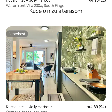
Kuća u nizu – Jolly Harbour
Prosječna ocje
4,95 (22)
Waterfront Villa 230a, South Finger
Kuće u nizu s terasom
Superhost
Superhost
Kuća u nizu – Jolly Harbour
Prosječna ocje
4,89 (94)