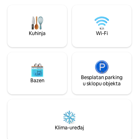
supermarketa ), nekoliko restorana,
na nekoliko koraka
teniskih terena , nove teretane ,
restoranima, barov
besplatnog zajedničkog bazena i
marina, supermarke
prekrasne plaže na južnom prstu.
agencije. 10 minu
Nalazimo se na zapadnoj obali s najboljim
i golf, 20 minuta 
plažama Antigve i nekim od najboljih
trgovine, drugih s
Kuhinja
Wi-Fi
restorana na otoku .
Besplatan parking
Bazen
u sklopu objekta
Klima-uređaj