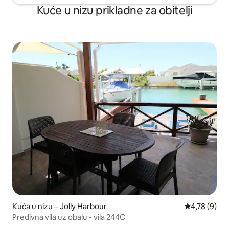
Kuće u nizu prikladne za obitelji
Kuća u nizu – Jolly Harbour
Prosječna ocj
4,78 (9)
Predivna vila uz obalu - vila 244C