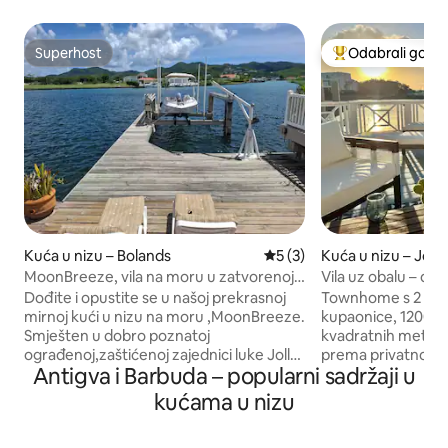
Superhost
Odabrali gosti
Superhost
Među najviše ran
Kuća u nizu – Bolands
Prosječna ocjena: 5/5, rece
5 (3)
Kuća u nizu – Joll
MoonBreeze, vila na moru u zatvorenoj
Vila uz obalu – diz
zajednici JollyHarbour
Dođite i opustite se u našoj prekrasnoj
Townhome s 2 spa
mirnoj kući u nizu na moru ,MoonBreeze.
kupaonice, 1200 kv
Smješten u dobro poznatoj
kvadratnih metara
ograđenoj,zaštićenoj zajednici luke Jolly
prema privatnoj pal
Antigva i Barbuda – popularni sadržaji u
Harbour ,na sjevernom Fingeru, tiši
zapadnim pogledo
aerea. Na 5 minuta hoda od skrovite
Potpuno opskrblje
kućama u nizu
plaže i 10 minuta automobilom do
kuhinja. Privatni p
Epicureana (jednog od najboljih
manje automobile; 