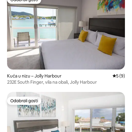
Odabrali gosti
Kuća u nizu – Jolly Harbour
Prosječna
5 (9)
232E South Finger, vila na obali, Jolly Harbour
Odabrali gosti
Odabrali gosti