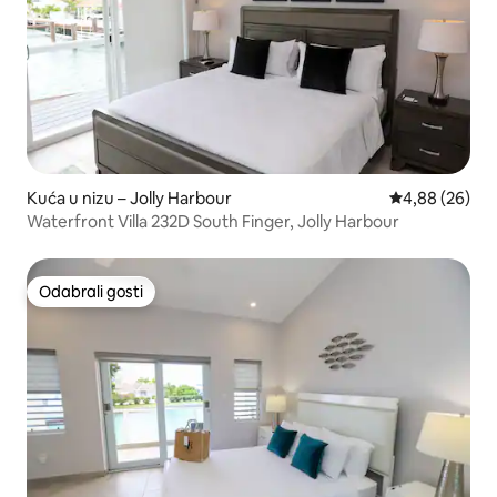
Kuća u nizu – Jolly Harbour
Prosječna ocje
4,88 (26)
Waterfront Villa 232D South Finger, Jolly Harbour
Odabrali gosti
Odabrali gosti