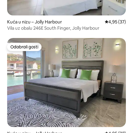
Kuća u nizu – Jolly Harbour
Prosječna ocje
4,95 (37)
Vila uz obalu 246E South Finger, Jolly Harbour
Odabrali gosti
Odabrali gosti