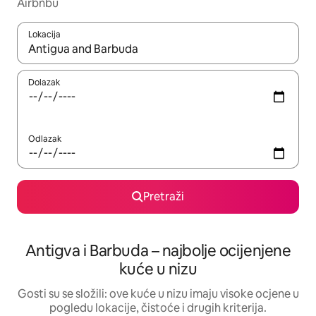
Airbnbu
Lokacija
Kada budu dostupni rezultati, moći ćete ih pregledati koristeći
Dolazak
Odlazak
Pretraži
Antigva i Barbuda – najbolje ocijenjene
kuće u nizu
Gosti su se složili: ove kuće u nizu imaju visoke ocjene u
pogledu lokacije, čistoće i drugih kriterija.