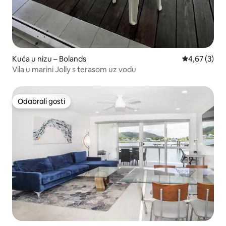
Kuća u nizu – Bolands
Prosječna ocj
4,67 (3)
Vila u marini Jolly s terasom uz vodu
Odabrali gosti
Odabrali gosti