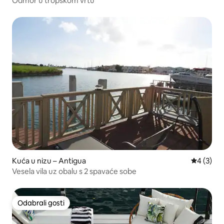
Odmor u tropskom vrtu
Kuća u nizu – Antigua
Prosječna
4 (3)
Vesela vila uz obalu s 2 spavaće sobe
Odabrali gosti
Odabrali gosti