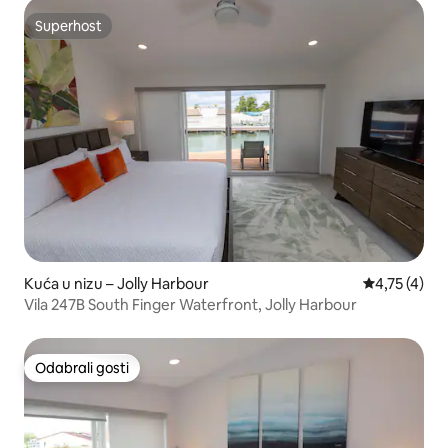
Superhost
Superhost
Kuća u nizu – Jolly Harbour
Prosječna oc
4,75 (4)
Vila 247B South Finger Waterfront, Jolly Harbour
Odabrali gosti
Odabrali gosti