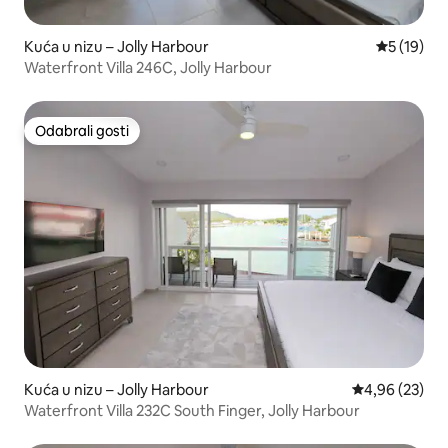
Kuća u nizu – Jolly Harbour
Prosječna 
5 (19)
Waterfront Villa 246C, Jolly Harbour
Odabrali gosti
Odabrali gosti
Kuća u nizu – Jolly Harbour
Prosječna ocje
4,96 (23)
Waterfront Villa 232C South Finger, Jolly Harbour