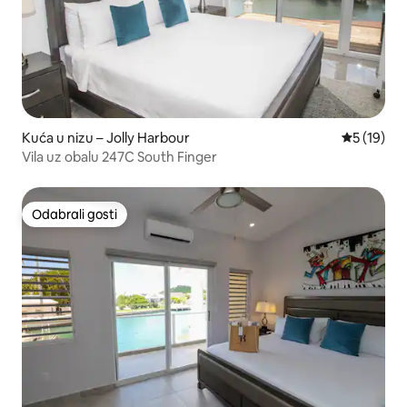
Kuća u nizu – Jolly Harbour
Prosječna 
5 (19)
Vila uz obalu 247C South Finger
Odabrali gosti
Odabrali gosti