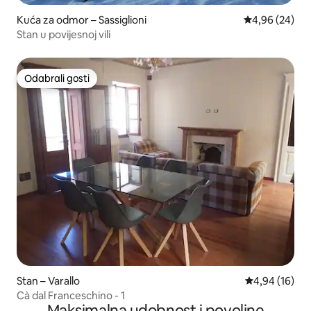
Kuća za odmor – Sassiglioni
Prosječna ocje
4,96 (24)
Stan u povijesnoj vili
Odabrali gosti
Odabrali gosti
Stan – Varallo
Prosječna ocje
4,94 (16)
Cà dal Franceschino - 1
Maksimalna udobnost i povoljne