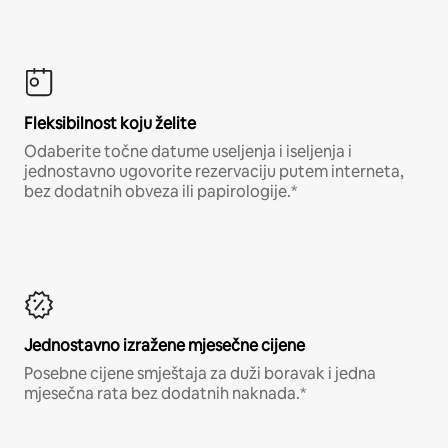
Fleksibilnost koju želite
Odaberite točne datume useljenja i iseljenja i
jednostavno ugovorite rezervaciju putem interneta,
bez dodatnih obveza ili papirologije.*
Jednostavno izražene mjesečne cijene
Posebne cijene smještaja za duži boravak i jedna
mjesečna rata bez dodatnih naknada.*