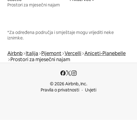
Prostori za mjesečni najam
*Za određena područja i smještaje mogu vrijediti neke
iznimke.
Airbnb
Italija
Pijemont
Vercelli
Aniceti-Pianebelle
Prostori za mjesečni najam
© 2026 Airbnb, Inc.
Pravila o privatnosti
Uvjeti