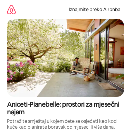
Prijeđi
na
Iznajmite preko Airbnba
sadržaj
Aniceti-Pianebelle: prostori za mjesečni
najam
Potražite smještaj u kojem ćete se osjećati kao kod
kuće kad planirate boravak od mjesec ili više dana.