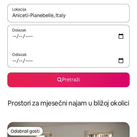
Lokacija
Kada budu dostupni rezultati, moći ćete ih pregledati koristeći
Dolazak
Odlazak
Pretraži
Prostori za mjesečni najam u bližoj okolici
Odabrali gosti
Odabrali gosti