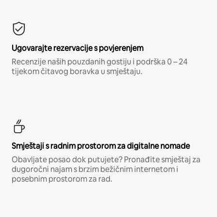
Ugovarajte rezervacije s povjerenjem
Recenzije naših pouzdanih gostiju i podrška 0 – 24
tijekom čitavog boravka u smještaju.
Smještaji s radnim prostorom za digitalne nomade
Obavljate posao dok putujete? Pronađite smještaj za
dugoročni najam s brzim bežičnim internetom i
posebnim prostorom za rad.