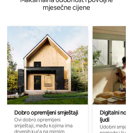
mjesečne cijene
Dobro opremljeni smještaji
Digitalni noma
ljudi
Ovi dobro opremljeni
smještaji, među kojima ima
Udobni smještaj
drvenih kuća na mirnim
nomade i ljude 