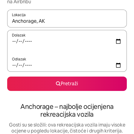
na Airbnbu
Lokacija
Kada budu dostupni rezultati, moći ćete ih pregledati koristeći
Dolazak
Odlazak
Pretraži
Anchorage – najbolje ocijenjena
rekreacijska vozila
Gosti su se složili: ova rekreacijska vozila imaju visoke
ocjene u pogledu lokacije, čistoće i drugih kriterija.