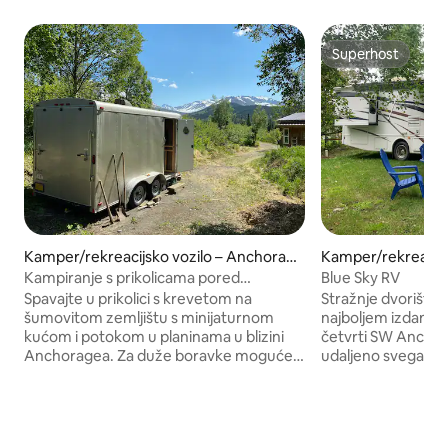
Superhost
Superhost
Kamper/rekreacijsko vozilo – Anchorag
Kamper/rekreacijs
e
Anchorage
Kampiranje s prikolicama pored
Blue Sky RV
Nacionalne šume Chugach
Spavajte u prikolici s krevetom na
Stražnje dvorište
šumovitom zemljištu s minijaturnom
najboljem izdanju! 
kućom i potokom u planinama u blizini
četvrti SW Anchora
Anchoragea. Za duže boravke moguće
udaljeno svega ne
je dobiti drugi krevet ako unaprijed
Anchorage Interna
obavijestite domaćina. WC školjka u
praktično je i udo
outhouseu. Otvorena cijev za vodu iz
noć ili duži borava
koje se prelijeva voda i ručna pumpa koju
modernim pogodn