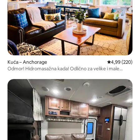
Kuća – Anchorage
Prosječna ocjen
4,99 (220)
Odmor! Hidromasažna kada! Odlično za velike i male
grupe!