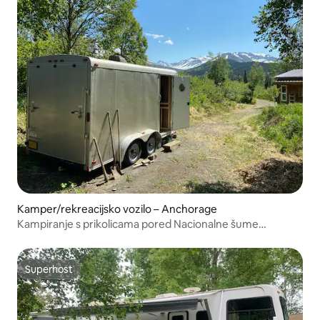
Kamper/rekreacijsko vozilo – Anchorage
Kampiranje s prikolicama pored Nacionalne šume
Chugach
Superhost
Superhost