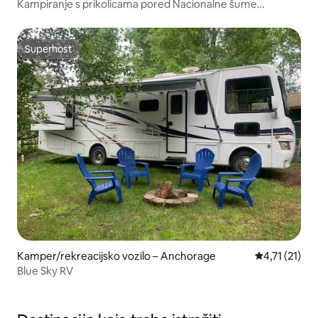
Kampiranje s prikolicama pored Nacionalne šume
Chugach
Superhost
Superhost
Kamper/rekreacijsko vozilo – Anchorage
Prosječna ocj
4,71 (21)
Blue Sky RV