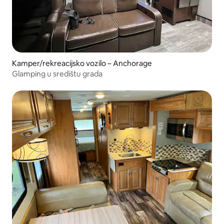
Kamper/rekreacijsko vozilo – Anchorage
Glamping u središtu grada