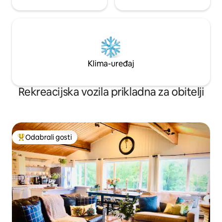
Klima-uređaj
Rekreacijska vozila prikladna za obitelji
Odabrali gosti
Među najviše rangiranima s oznakom „Odabrali gosti”