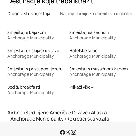
Destinacije koje treba istražiti
Druge vrste smještaja
Najpopularnije znamenitosti u okolici
Smještaji s kajakom
Smještaji sa saunom
Anchorage Municipality
Anchorage Municipality
Smještaji uz skijašku stazu
Hotelske sobe
Anchorage Municipality
Anchorage Municipality
Smještaji s pristupom jezeru
Smještaji s masažnom kadom
Anchorage Municipality
Anchorage Municipality
Bed & breakfasti
Prikaži više
Anchorage Municipality
Airbnb
Sjedinjene Američke Države
Aljaska
Anchorage Municipality
Rekreacijska vozila