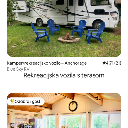
Kamper/rekreacijsko vozilo – Anchorage
Prosječna ocj
4,71 (21)
Blue Sky RV
Rekreacijska vozila s terasom
Odabrali gosti
Među najviše rangiranima s oznakom „Odabrali gosti”