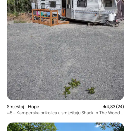
Smještaj – Hope
Prosječna ocje
4,83 (24)
#5 – Kamperska prikolica u smještaju Shack In The Woods
Lodge