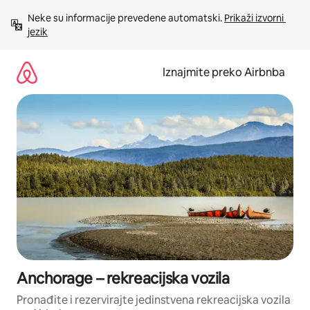
Prijeđi
Neke su informacije prevedene automatski. 
Prikaži izvorni 
na
jezik
sadržaj
Iznajmite preko Airbnba
Anchorage – rekreacijska vozila
Pronađite i rezervirajte jedinstvena rekreacijska vozila