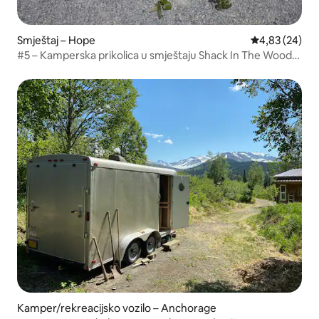
Smještaj – Hope
Prosječna ocje
4,83 (24)
#5 – Kamperska prikolica u smještaju Shack In The Woods
Lodge
Kamper/rekreacijsko vozilo – Anchorage