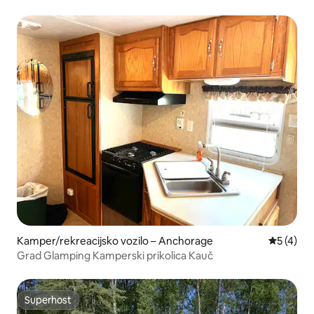
Kamper/rekreacijsko vozilo – Anchorage
Prosječna
5 (4)
Grad Glamping Kamperski prikolica Kauč
Superhost
Superhost