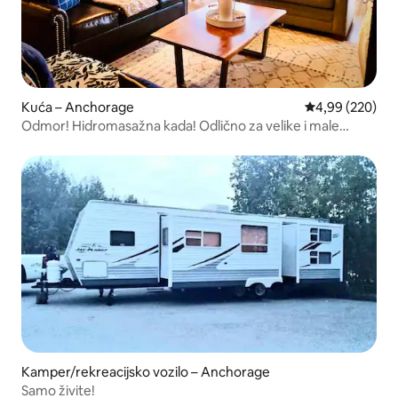
Kuća – Anchorage
Prosječna ocjen
4,99 (220)
Odmor! Hidromasažna kada! Odlično za velike i male
grupe!
Kamper/rekreacijsko vozilo – Anchorage
Samo živite!