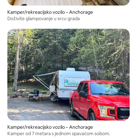
Kamper/rekreacijsko vozilo – Anchorage
Doživite glampovanje u srcu grada
Kamper/rekreacijsko vozilo – Anchorage
Kamper od 7 metara s jednom spavaćom sobom.