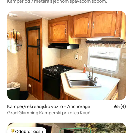
Kamper od 7 metara s jednom spavaćom sobom.
Kamper/rekreacijsko vozilo – Anchorage
Prosječna
5 (4)
Grad Glamping Kamperski prikolica Kauč
Odabrali gosti