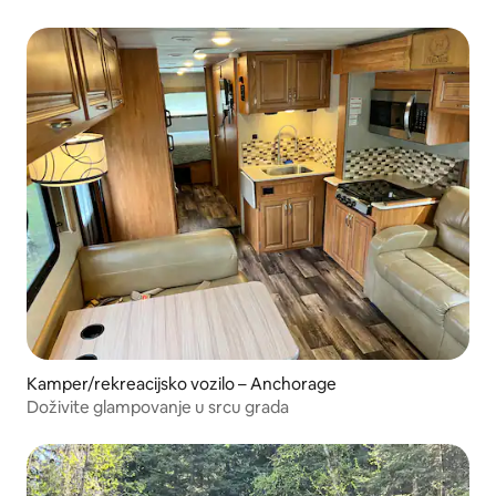
Kamper/rekreacijsko vozilo – Anchorage
Doživite glampovanje u srcu grada