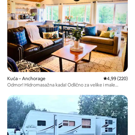
Kuća – Anchorage
Prosječna ocjen
4,99 (220)
Odmor! Hidromasažna kada! Odlično za velike i male
grupe!