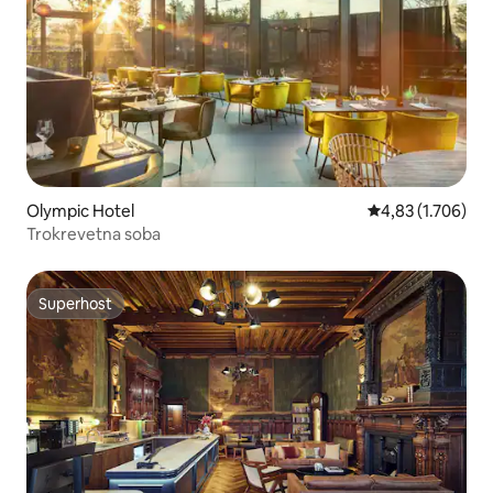
Olympic Hotel
Prosječna ocjena:
4,83 (1.706)
Trokrevetna soba
Superhost
Superhost