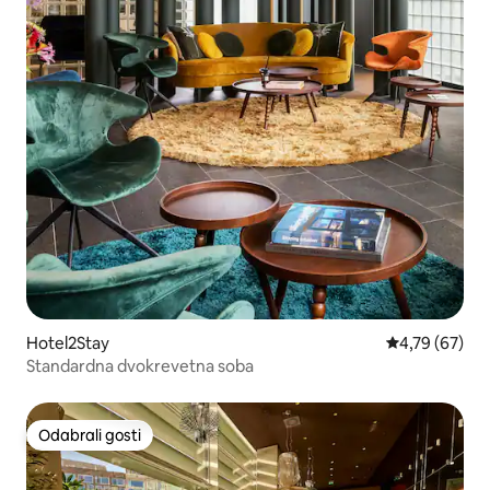
Hotel2Stay
Prosječna ocje
4,79 (67)
Standardna dvokrevetna soba
Odabrali gosti
Odabrali gosti