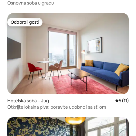
Osnovna soba u gradu
Odabrali gosti
Odabrali gosti
Hotelska soba – Jug
Prosječna 
5 (11)
Otkrijte lokalna piva: boravite udobno i sa stilom