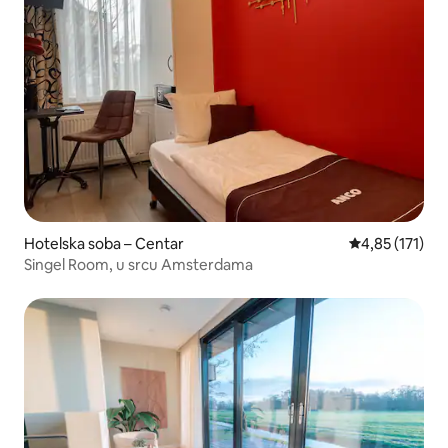
Hotelska soba – Centar
Prosječna ocje
4,85 (171)
Singel Room, u srcu Amsterdama