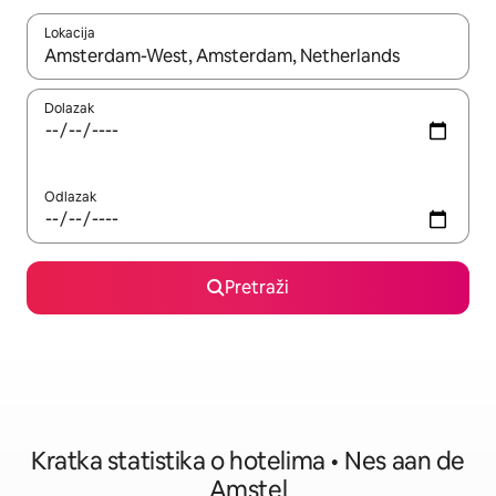
Lokacija
Kada budu dostupni rezultati, moći ćete ih pregledati koristeći
Dolazak
Odlazak
Pretraži
Kratka statistika o hotelima • Nes aan de
Amstel