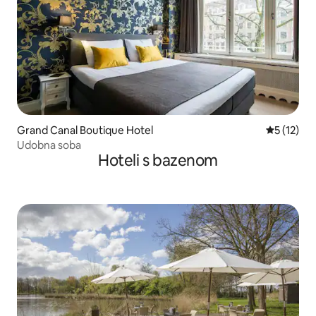
Grand Canal Boutique Hotel
Prosječna 
5 (12)
Udobna soba
Hoteli s bazenom