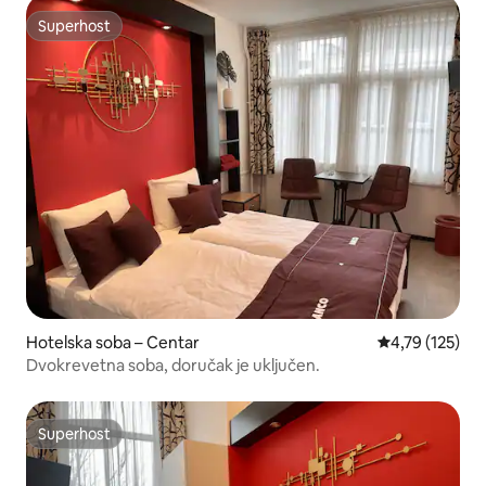
Superhost
Superhost
Hotelska soba – Centar
Prosječna ocjen
4,79 (125)
Dvokrevetna soba, doručak je uključen.
Superhost
Superhost