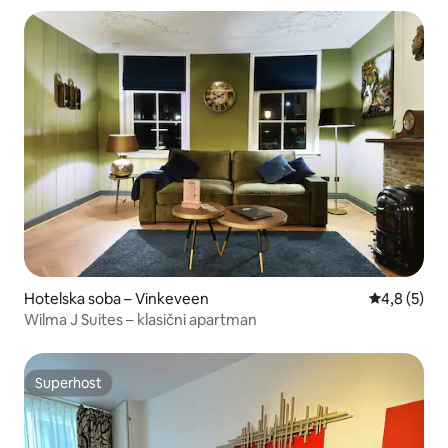
Hotelska soba – Vinkeveen
Prosječna o
4,8 (5)
Wilma J Suites – klasični apartman
Superhost
Superhost