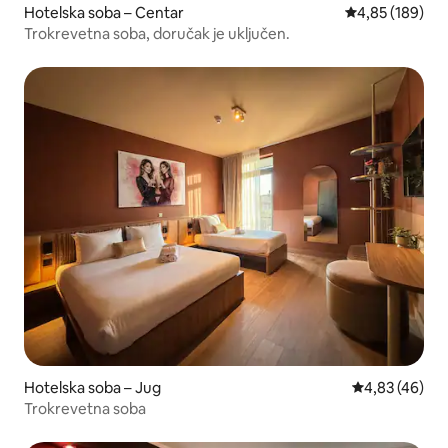
Hotelska soba – Centar
Prosječna ocjen
4,85 (189)
Trokrevetna soba, doručak je uključen.
Hotelska soba – Jug
Prosječna ocje
4,83 (46)
Trokrevetna soba