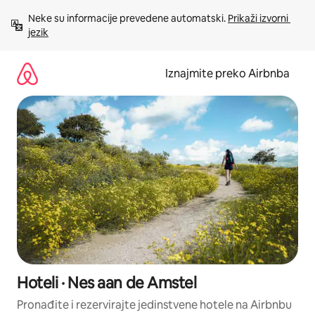
Prijeđi
Neke su informacije prevedene automatski. 
Prikaži izvorni 
na
jezik
sadržaj
Iznajmite preko Airbnba
Hoteli · Nes aan de Amstel
Pronađite i rezervirajte jedinstvene hotele na Airbnbu