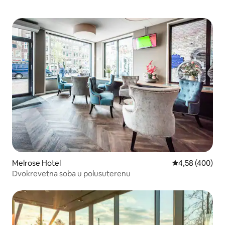
Melrose Hotel
Prosječna ocjen
4,58 (400)
Dvokrevetna soba u polusuterenu