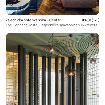
Zajednička hotelska soba – Centar
Prosječna ocje
4,81 (175)
The Elephant Hostel – zajednička spavaonica s 16 kreveta