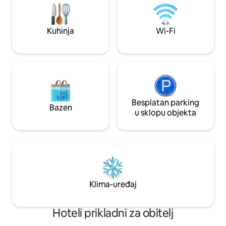
uz jelovnik s jastucima, Nespresso aparat
boravke u gradu. V
i minibar s lokalnim grickalicama i
od 16 do 36 m².
osvježavajućim pićima.
Kuhinja
Wi-Fi
Besplatan parking
Bazen
u sklopu objekta
Klima-uređaj
Hoteli prikladni za obitelj