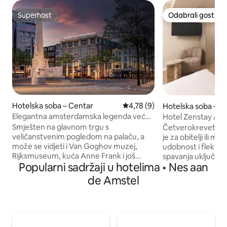
Superhost
Odabrali gosti
Superhost
Odabrali gosti
Hotelska soba – Centar
Prosječna ocjena: 4,78/5, rece
4,78 (9)
Hotelska soba – 
Elegantna amsterdamska legenda već
Hotel Zenstay Am
više od 150 godina
Apartman za opuš
Smješten na glavnom trgu s
Četverokrevetna 
veličanstvenim pogledom na palaču, a
je za obitelji ili m
može se vidjeti i Van Goghov muzej,
udobnost i fleksib
Rijksmuseum, kuća Anne Frank i još
spavanja uključuje
Popularni sadržaji u hotelima • Nes aan
mnogo toga. Naša novouređena soba
200 cm) i kauč na 
Deluxe prikazuje najbolje od modernog
cm), najprikladniji 
de Amstel
nizozemskog dizajna, s neutralnom
odraslu osobu. Sva
paletom bež i bijelih, poliranim parketom
kupaonicu, čajnu k
i predimenzioniranim prozorima koji
hladnjakom te stol 
preplavljuju ugodan prostor prirodnim
Elegantan minimalis
svjetlom. Uživajte u vrhunskoj udobnosti
privlačnim smješta