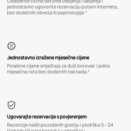
Odaberite točne datume useljenja i iseljenja i
jednostavno ugovorite rezervaciju putem interneta,
bez dodatnih obveza ili papirologije.*
Jednostavno izražene mjesečne cijene
Posebne cijene smještaja za duži boravak i jedna
mjesečna rata bez dodatnih naknada.*
Ugovarajte rezervacije s povjerenjem
Recenzije naših pouzdanih gostiju i podrška 0 – 24
tijekom čitavog boravka u smještaju.