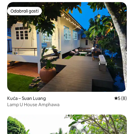
Odabrali gosti
Odabrali gosti
Kuća – Suan Luang
Prosječna
5 (8)
Lamp U House Amphawa