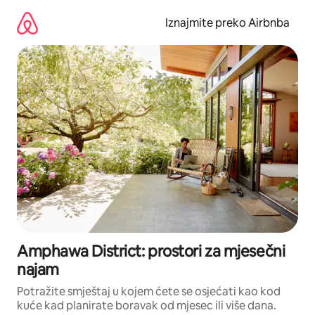
Prijeđi
na
Iznajmite preko Airbnba
sadržaj
Amphawa District: prostori za mjesečni
najam
Potražite smještaj u kojem ćete se osjećati kao kod
kuće kad planirate boravak od mjesec ili više dana.