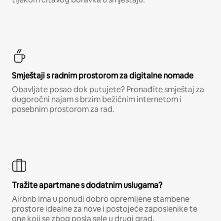
Smještaji s radnim prostorom za digitalne nomade
Obavljate posao dok putujete? Pronađite smještaj za
dugoročni najam s brzim bežičnim internetom i
posebnim prostorom za rad.
Tražite apartmane s dodatnim uslugama?
Airbnb ima u ponudi dobro opremljene stambene
prostore idealne za nove i postojeće zaposlenike te
one koji se zbog posla sele u drugi grad.