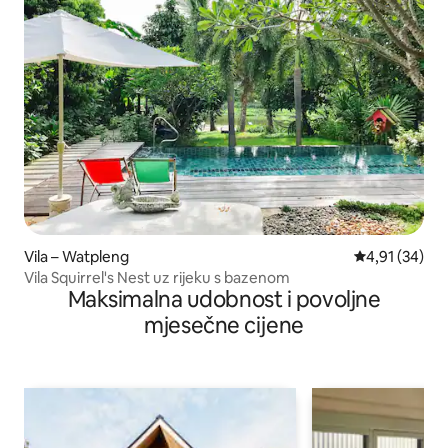
Vila – Watpleng
Prosječna ocje
4,91 (34)
Vila Squirrel's Nest uz rijeku s bazenom
Maksimalna udobnost i povoljne
mjesečne cijene