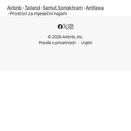
Airbnb
Tajland
Samut Songkhram
Amfawa
Prostori za mjesečni najam
© 2026 Airbnb, Inc.
Pravila o privatnosti
Uvjeti