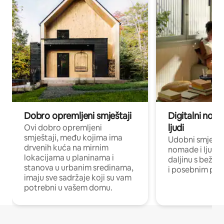
Dobro opremljeni smještaji
Digitalni noma
ljudi
Ovi dobro opremljeni
smještaji, među kojima ima
Udobni smještaj
drvenih kuća na mirnim
nomade i ljude 
lokacijama u planinama i
daljinu s bežič
stanova u urbanim sredinama,
i posebnim pro
imaju sve sadržaje koji su vam
potrebni u vašem domu.