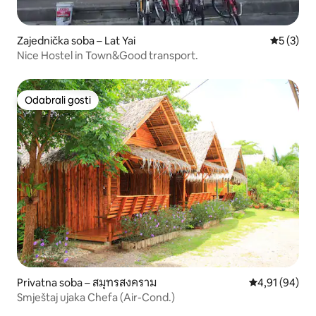
Zajednička soba – Lat Yai
Prosječna
5 (3)
Nice Hostel in Town&Good transport.
Odabrali gosti
Odabrali gosti
Privatna soba – สมุทรสงคราม
Prosječna ocje
4,91 (94)
Smještaj ujaka Chefa (Air-Cond.)