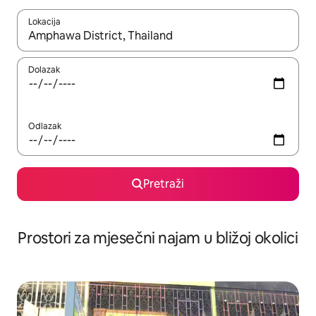
Lokacija
Kada budu dostupni rezultati, moći ćete ih pregledati koristeći
Dolazak
Odlazak
Pretraži
Prostori za mjesečni najam u bližoj okolici