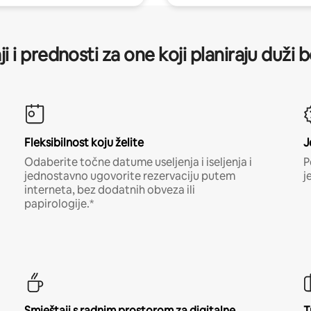
ji i prednosti za one koji planiraju duži 
Fleksibilnost koju želite
J
Odaberite točne datume useljenja i iseljenja i
P
jednostavno ugovorite rezervaciju putem
j
interneta, bez dodatnih obveza ili
papirologije.*
Smještaji s radnim prostorom za digitalne
T