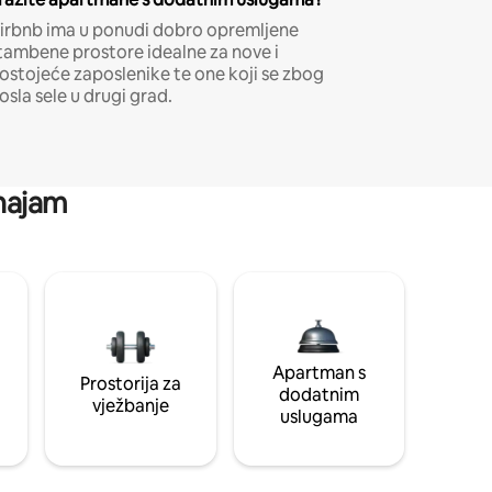
irbnb ima u ponudi dobro opremljene
tambene prostore idealne za nove i
ostojeće zaposlenike te one koji se zbog
osla sele u drugi grad.
 najam
Apartman s
Prostorija za
dodatnim
vježbanje
uslugama