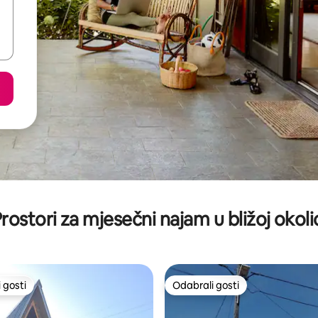
rostori za mjesečni najam u bližoj okoli
 gosti
Odabrali gosti
 gosti
Odabrali gosti