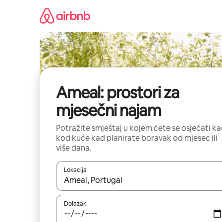
Prijeđi
na
sadržaj
Ameal: prostori za
mjesečni najam
Potražite smještaj u kojem ćete se osjećati k
kod kuće kad planirate boravak od mjesec ili
više dana.
Lokacija
Kada budu dostupni rezultati, moći ćete ih pregle
Dolazak