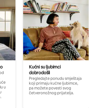
no
Kućni su ljubimci
dobrodošli
 od
,
Pregledajte ponudu smještaja
uće
koji primaju kućne ljubimce,
du u
pa možete povesti svog
u
četveronožnog prijatelja.
.