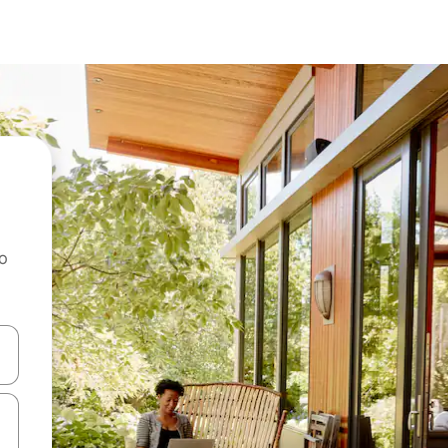
ao
dati koristeći se strelicama prema gore i prema dolje, kao i dodirom i