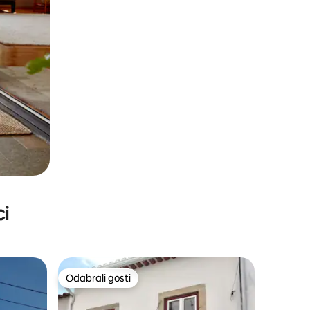
ci
Odabrali gosti
Odabrali gosti