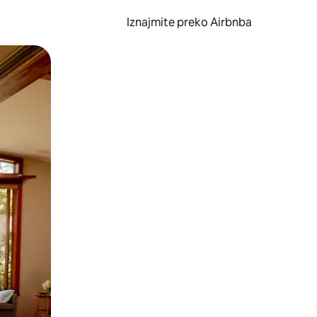
Iznajmite preko Airbnba
li prelaskom prstom po zaslonu.