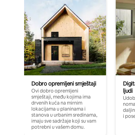
Dobro opremljeni smještaji
Digit
ljudi
Ovi dobro opremljeni
smještaji, među kojima ima
Udobn
drvenih kuća na mirnim
nomad
lokacijama u planinama i
dalji
stanova u urbanim sredinama,
i pos
imaju sve sadržaje koji su vam
potrebni u vašem domu.