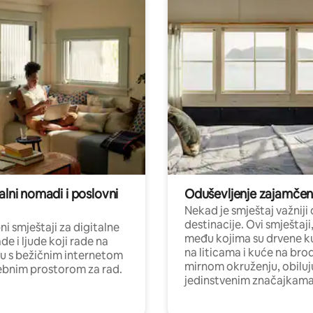
alni nomadi i poslovni
Oduševljenje zajamče
Nekad je smještaj važniji
destinacije. Ovi smještaji
i smještaji za digitalne
među kojima su drvene k
e i ljude koji rade na
na liticama i kuće na bro
nu s bežičnim internetom
mirnom okruženju, obiluj
ebnim prostorom za rad.
jedinstvenim značajkama