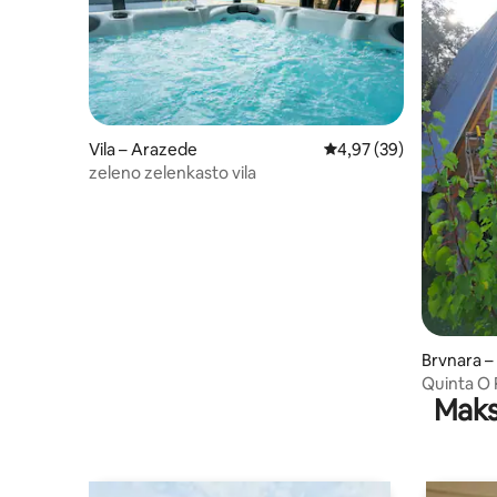
Vila – Arazede
Prosječna ocjena: 4,97/
4,97 (39)
zeleno zelenkasto vila
Brvnara –
Quinta O 
Maks
Olivae