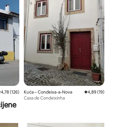
rosječna ocjena: 4,78/5, recenzija: 126
4,78 (126)
Kuća – Condeixa-a-Nova
Prosječna ocjena: 4,89
4,89 (19)
Casa de Condeixinha
ijene