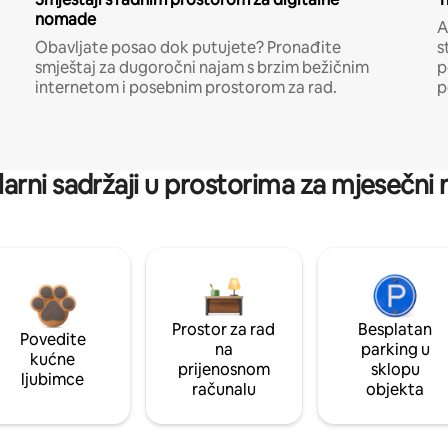
nomade
A
Obavljate posao dok putujete? Pronađite
s
smještaj za dugoročni najam s brzim bežičnim
p
internetom i posebnim prostorom za rad.
p
arni sadržaji u prostorima za mjesečni
Prostor za rad
Besplatan
Povedite
na
parking u
kućne
prijenosnom
sklopu
ljubimce
računalu
objekta