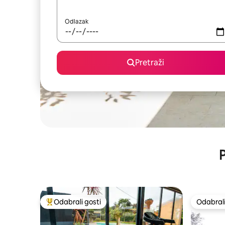
Odlazak
Pretraži
P
Odabrali gosti
Odabrali
Među najviše rangiranima s oznakom „Odabrali gosti”
Odabrali