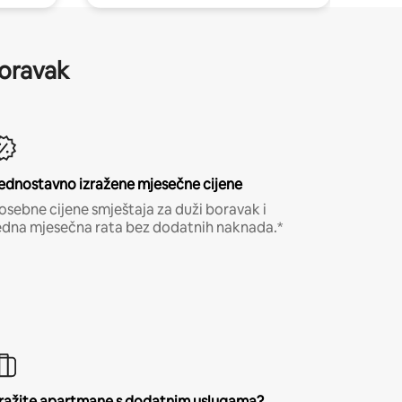
boravak
ednostavno izražene mjesečne cijene
osebne cijene smještaja za duži boravak i
edna mjesečna rata bez dodatnih naknada.*
ražite apartmane s dodatnim uslugama?