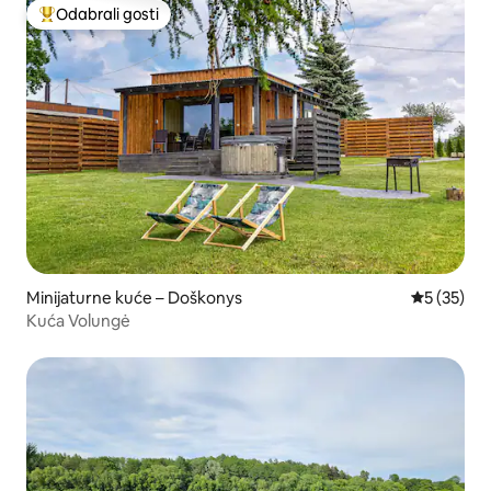
Odabrali gosti
Među najviše rangiranima s oznakom „Odabrali gosti”
Minijaturne kuće – Doškonys
Prosječna 
5 (35)
Kuća Volungė