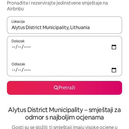
Pronađite i rezervirajte jedinstvene smještaje na
Airbnbu
Lokacija
Kada budu dostupni rezultati, moći ćete ih pregledati koristeći
Dolazak
Odlazak
Pretraži
Alytus District Municipality – smještaji za
odmor s najboljim ocjenama
Gosti su se složili: ti smještaji imaju visoke ocjene u