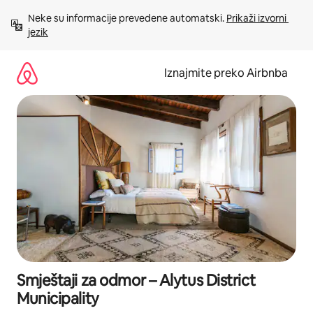
Prijeđi
Neke su informacije prevedene automatski. 
Prikaži izvorni 
na
jezik
sadržaj
Iznajmite preko Airbnba
Smještaji za odmor – Alytus District
Municipality