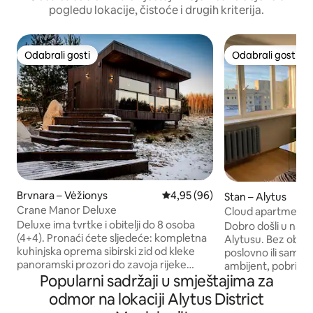
pogledu lokacije, čistoće i drugih kriterija.
Odabrali gosti
Odabrali gosti
Odabrali gosti
Odabrali gosti
Brvnara – Vėžionys
Prosječna ocjena: 4,95/5, recenz
4,95 (96)
Stan – Alytus
Crane Manor Deluxe
Cloud apartments
Deluxe ima tvrtke i obitelji do 8 osoba
Dobro došli u naš 
(4+4). Pronaći ćete sljedeće: kompletna
Alytusu. Bez obzira
kuhinjska oprema sibirski zid od kleke
poslovno ili samo ž
panoramski prozori do zavoja rijeke
ambijent, pobrinul
Popularni sadržaji u smještajima za
Kolibe s 2 spavaće sobe. Glavni krevet i
kao kod kuće. Stan
kauč na razvlačenje, dodatna 2 kreveta.
opremljen svime 
odmor na lokaciji Alytus District
Dodatni se iznos automatski broji od 5
zatrebati: TV-om, 