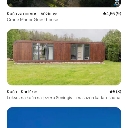
Kuća za odmor – Vėžionys
Prosječna ocj
4,56 (9)
Crane Manor Guesthouse
Kuća – Karliškės
Prosječna
5 (3)
Luksuzna kuća na jezeru Suvingis + masažna kada + sauna