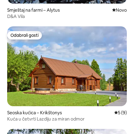
Smještaj na farmi – Alytus
Novi smješ
Novo
D&A Vila
Odabrali gosti
Odabrali gosti
Seoska kućica – Krikštonys
Prosječna
5 (9)
Kuća u četvrti Lazdiju za miran odmor