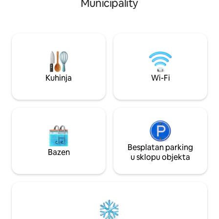
Municipality
osoba, a u suprotnom se zasebno
perilicom rublja 
koordinira. 🐶🐱 prikladno za životinje,
kuhinjom u kojoj 
velika zelena površina Područje je
U blizini se nalazi
privatno: izvan 🌿 vidokruga susjeda 🌿
vrlo praktično kupi
ognjište, blagovaonica 🌿 masažna kada
je odlično mjesto 
na obali rijeke (80 €) 🌿 velika sauna na
jedinstveno na dobr
obali rijeke (50 €), bast (10 €)
se vašem posjetu!
Kuhinja
Wi-Fi
Besplatan parking
Bazen
u sklopu objekta