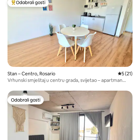
Odabrali gosti
Među najviše rangiranima s oznakom „Odabrali gosti”
Stan – Centro, Rosario
Prosječna 
5 (21)
Vrhunski smještaj u centru grada, svijetao – apartman
Cosmopolitan.
Odabrali gosti
Odabrali gosti