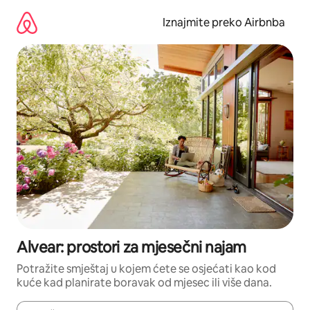
Prijeđi
na
Iznajmite preko Airbnba
sadržaj
Alvear: prostori za mjesečni najam
Potražite smještaj u kojem ćete se osjećati kao kod
kuće kad planirate boravak od mjesec ili više dana.