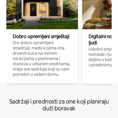
Dobro opremljeni smještaji
Digitalni noma
ljudi
Ovi dobro opremljeni
smještaji, među kojima ima
Udobni smještaj
drvenih kuća na mirnim
nomade i ljude 
lokacijama u planinama i
daljinu s bežič
stanova u urbanim sredinama,
i posebnim pro
imaju sve sadržaje koji su vam
potrebni u vašem domu.
Sadržaji i prednosti za one koji planiraju
duži boravak