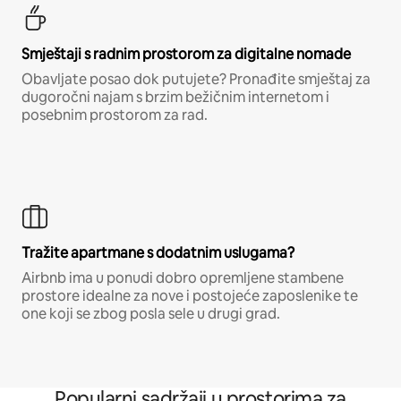
Smještaji s radnim prostorom za digitalne nomade
Obavljate posao dok putujete? Pronađite smještaj za
dugoročni najam s brzim bežičnim internetom i
posebnim prostorom za rad.
Tražite apartmane s dodatnim uslugama?
Airbnb ima u ponudi dobro opremljene stambene
prostore idealne za nove i postojeće zaposlenike te
one koji se zbog posla sele u drugi grad.
Popularni sadržaji u prostorima za