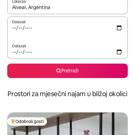
Lokacija
Kada budu dostupni rezultati, moći ćete ih pregledati koristeći
Dolazak
Odlazak
Pretraži
Prostori za mjesečni najam u bližoj okolici
Odabrali gosti
Među najviše rangiranima s oznakom „Odabrali gosti”