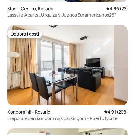
Stan – Centro, Rosario
Prosječna ocje
4,96 (23)
Lassalle Aparts „Urquiza y Juegos Suramericanos26”
Odabrali gosti
Odabrali gosti
Kondominij – Rosario
Prosječna ocjen
4,91 (208)
Lijepo uređen kondominij s parkingom • Puerto Norte