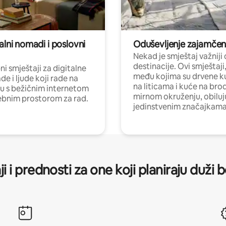
alni nomadi i poslovni
Oduševljenje zajamče
Nekad je smještaj važniji
destinacije. Ovi smještaji
i smještaji za digitalne
među kojima su drvene k
e i ljude koji rade na
na liticama i kuće na bro
nu s bežičnim internetom
mirnom okruženju, obiluj
ebnim prostorom za rad.
jedinstvenim značajkama
ji i prednosti za one koji planiraju duži 