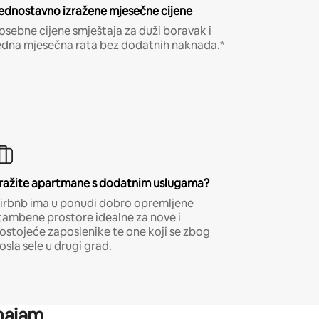
ednostavno izražene mjesečne cijene
osebne cijene smještaja za duži boravak i
edna mjesečna rata bez dodatnih naknada.*
ražite apartmane s dodatnim uslugama?
irbnb ima u ponudi dobro opremljene
tambene prostore idealne za nove i
ostojeće zaposlenike te one koji se zbog
osla sele u drugi grad.
 najam