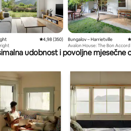
, recenzija: 103
ight
Prosječna ocjena: 4,98/5, recenzija: 350
4,98 (350)
Bungalov – Harrietville
P
right
Avalon House: The Bon Accord
imalna udobnost i povoljne mjesečne c