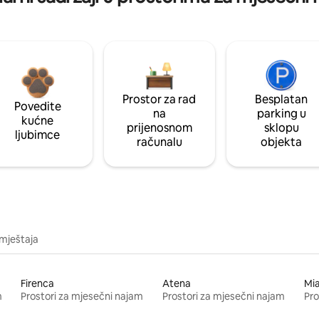
Prostor za rad
Besplatan
Povedite
na
parking u
kućne
prijenosnom
sklopu
ljubimce
računalu
objekta
mještaja
Firenca
Atena
Mi
m
Prostori za mjesečni najam
Prostori za mjesečni najam
Pro