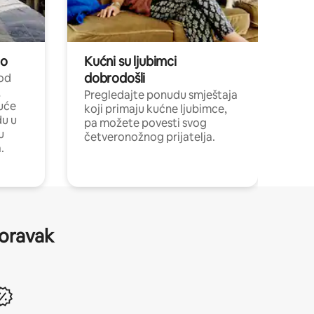
no
Kućni su ljubimci
dobrodošli
 od
,
Pregledajte ponudu smještaja
uće
koji primaju kućne ljubimce,
du u
pa možete povesti svog
u
četveronožnog prijatelja.
.
boravak