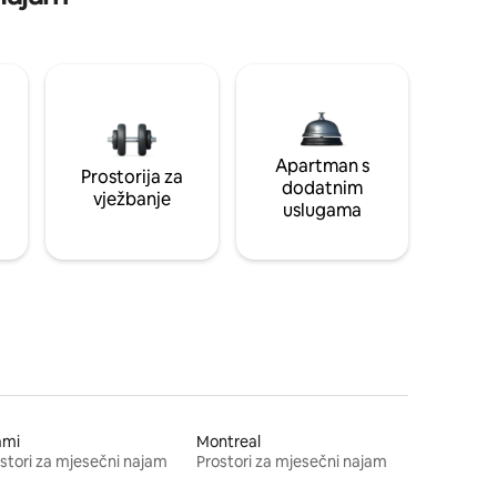
Apartman s
Prostorija za
dodatnim
vježbanje
uslugama
ami
Montreal
stori za mjesečni najam
Prostori za mjesečni najam