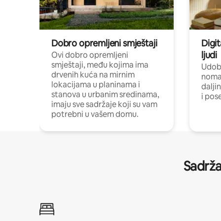
Dobro opremljeni smještaji
Digit
ljudi
Ovi dobro opremljeni
smještaji, među kojima ima
Udobn
drvenih kuća na mirnim
nomad
lokacijama u planinama i
dalji
stanova u urbanim sredinama,
i pos
imaju sve sadržaje koji su vam
potrebni u vašem domu.
Sadrža