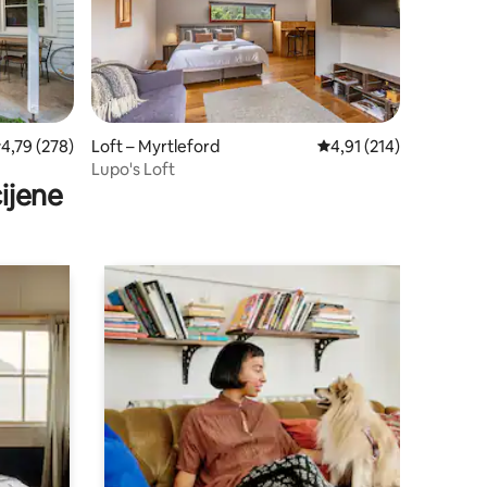
rosječna ocjena: 4,79/5, recenzija: 278
4,79 (278)
Loft – Myrtleford
Prosječna ocjena: 4,91/
4,91 (214)
Lupo's Loft
ijene