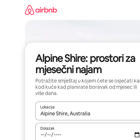
Prijeđi
na
sadržaj
Alpine Shire: prostori za
mjesečni najam
Potražite smještaj u kojem ćete se osjećati k
kod kuće kad planirate boravak od mjesec ili
više dana.
Lokacija
Kada budu dostupni rezultati, moći ćete ih pregle
Dolazak