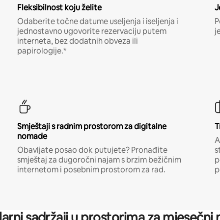
Fleksibilnost koju želite
J
Odaberite točne datume useljenja i iseljenja i
P
jednostavno ugovorite rezervaciju putem
j
interneta, bez dodatnih obveza ili
papirologije.*
Smještaji s radnim prostorom za digitalne
T
nomade
A
Obavljate posao dok putujete? Pronađite
s
smještaj za dugoročni najam s brzim bežičnim
p
internetom i posebnim prostorom za rad.
p
arni sadržaji u prostorima za mjesečni