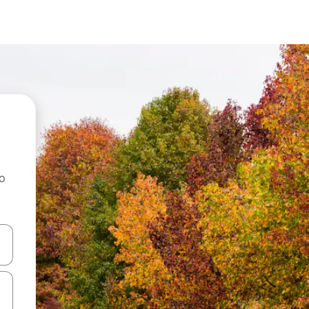
ao
dati koristeći se strelicama prema gore i prema dolje, kao i dodirom i