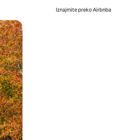
Iznajmite preko Airbnba
li prelaskom prstom po zaslonu.