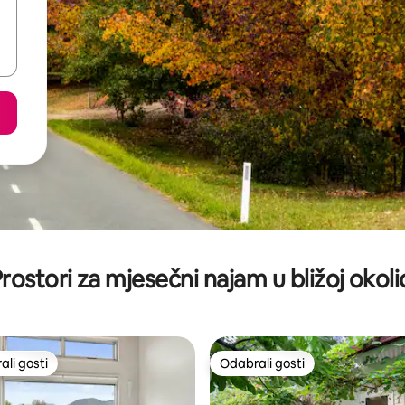
rostori za mjesečni najam u bližoj okoli
li gosti
Odabrali gosti
više rangiranima s oznakom „Odabrali gosti”
Odabrali gosti