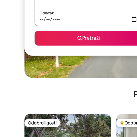
Odlazak
Pretraži
P
Odabrali gosti
Odabra
Odabrali gosti
Među naj