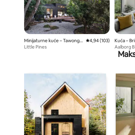
Minijaturne kuće – Tawonga
Prosječna ocjena: 4,94/5
4,94 (103)
Kuća – Br
South
Little Pines
Aalborg B
Maks