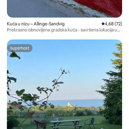
Kuća u nizu – Allinge-Sandvig
Prosječna ocje
4,68 (72)
Prekrasno obnovljena gradska kuća - savršena lokacija u
Sandvigu
Superhost
Superhost