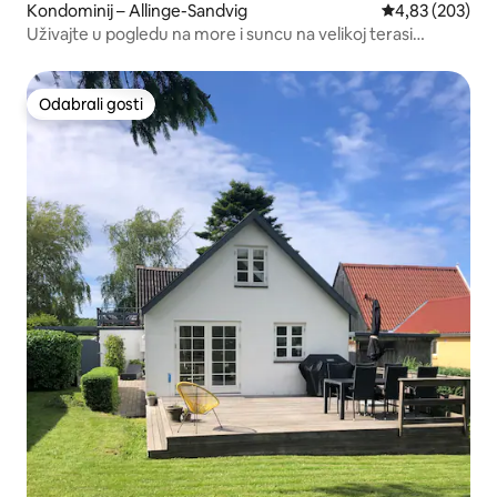
Kondominij – Allinge-Sandvig
Prosječna ocjen
4,83 (203)
Uživajte u pogledu na more i suncu na velikoj terasi
okrenutoj prema jugu
Odabrali gosti
Odabrali gosti