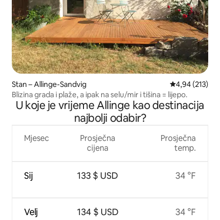
Stan – Allinge-Sandvig
Prosječna ocjen
4,94 (213)
Blizina grada i plaže, a ipak na selu/mir i tišina = lijepo.
U koje je vrijeme Allinge kao destinacija
najbolji odabir?
Mjesec
Prosječna
Prosječna
cijena
temp.
Sij
133 $ USD
34 °F
Velj
134 $ USD
34 °F