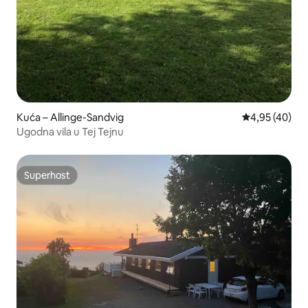
Kuća – Allinge-Sandvig
Prosječna ocje
4,95 (40)
Ugodna vila u Tej Tejnu
Superhost
Superhost