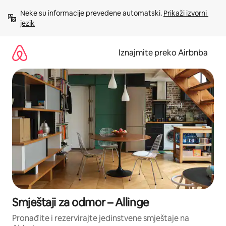
Prijeđi
Neke su informacije prevedene automatski. 
Prikaži izvorni 
na
jezik
sadržaj
Iznajmite preko Airbnba
Smještaji za odmor – Allinge
Pronađite i rezervirajte jedinstvene smještaje na