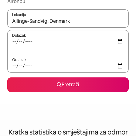
Airbnbu
Lokacija
Kada budu dostupni rezultati, moći ćete ih pregledati koristeći
Dolazak
Odlazak
Pretraži
Kratka statistika o smještajima za odmor