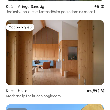
Kuća – Allinge-Sandvig
Prosječna
5 (3)
Jedinstvena kuća s fantastičnim pogledom na more i
stijene
Odabrali gosti
Odabrali gosti
Kuća – Hasle
Prosječna ocje
4,89 (18)
Moderna ljetna kuća s pogledom