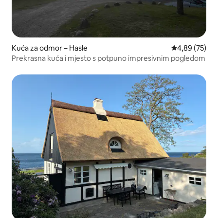
Kuća za odmor – Hasle
Prosječna ocje
4,89 (75)
Prekrasna kuća i mjesto s potpuno impresivnim pogledom