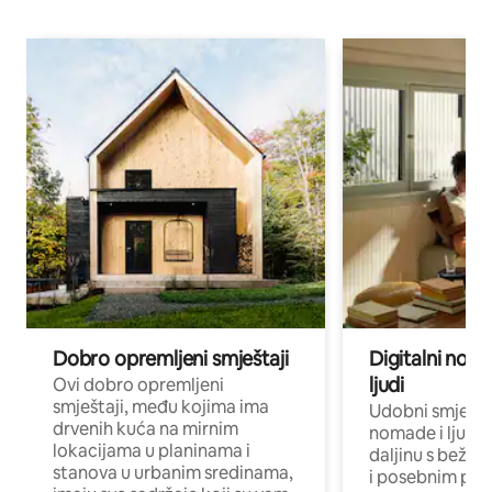
Dobro opremljeni smještaji
Digitalni noma
ljudi
Ovi dobro opremljeni
smještaji, među kojima ima
Udobni smještaj
drvenih kuća na mirnim
nomade i ljude 
lokacijama u planinama i
daljinu s bežič
stanova u urbanim sredinama,
i posebnim pro