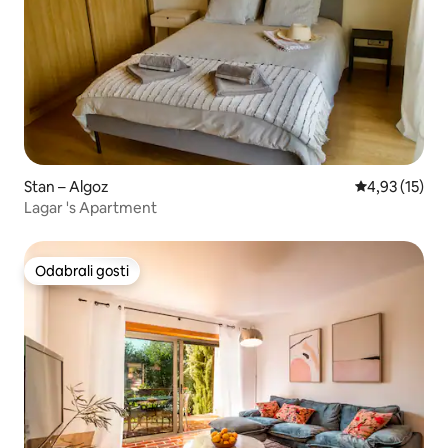
Stan – Algoz
Prosječna ocje
4,93 (15)
Lagar 's Apartment
Odabrali gosti
Odabrali gosti