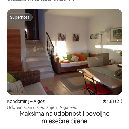
Superhost
Superhost
Kondominij – Algoz
Prosječna ocj
4,81 (21)
Udoban stan u središnjem Algarveu
Maksimalna udobnost i povoljne
mjesečne cijene