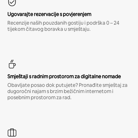
Ugovarajte rezervacije s povjerenjem
Recenzije naših pouzdanih gostiju i podrška 0 – 24
tijekom čitavog boravka u smještaju.
Smještaji s radnim prostorom za digitalne nomade
Obavljate posao dok putujete? Pronađite smještaj za
dugoročni najam s brzim bežičnim internetom i
posebnim prostorom za rad.