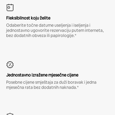
Fleksibilnost koju želite
Odaberite točne datume useljenja i iseljenja i
jednostavno ugovorite rezervaciju putem interneta,
bez dodatnih obveza ili papirologije.*
Jednostavno izražene mjesečne cijene
Posebne cijene smještaja za duži boravak i jedna
mjesečna rata bez dodatnih naknada.*