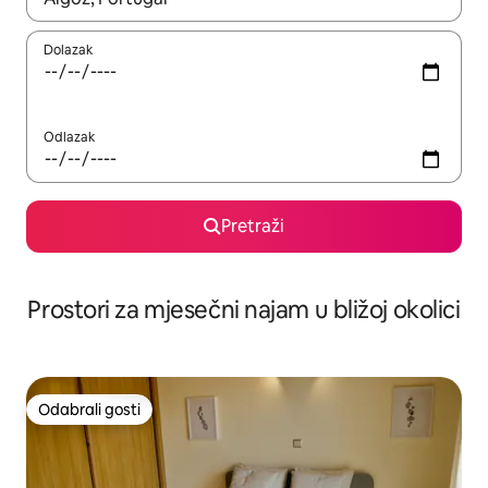
Dolazak
Odlazak
Pretraži
Prostori za mjesečni najam u bližoj okolici
Odabrali gosti
Odabrali gosti