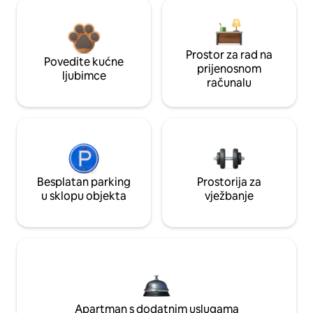
Prostor za rad na
Povedite kućne
prijenosnom
ljubimce
računalu
Besplatan parking
Prostorija za
u sklopu objekta
vježbanje
Apartman s dodatnim uslugama