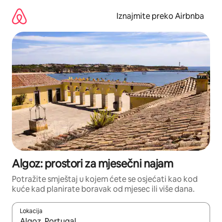
Prijeđi
na
Iznajmite preko Airbnba
sadržaj
Algoz: prostori za mjesečni najam
Potražite smještaj u kojem ćete se osjećati kao kod
kuće kad planirate boravak od mjesec ili više dana.
Lokacija
Kada budu dostupni rezultati, moći ćete ih pregledati koristeći