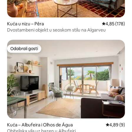
Kuća u nizu – Pêra
Prosječna ocjen
4,85 (178)
Dvostambeni objekt u seoskom stilu na Algarveu
Odabrali gosti
Odabrali gosti
Kuća – Albufeira i Olhos de Água
Prosječna ocj
4,89 (9)
Obiteljska vila uz bazen u Albufeiri