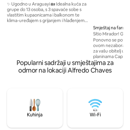
gurmanskim kutkom
✨ Ugodno u Araguayi 🏡 Idealna kuća za
grupe do 13 osoba, s 3 spavaće sobe s
vlastitim kupaonicama i balkonom te
klima-uređajem s grijanjem i hlađenjem.
🍽️ Integrirani dnevni boravak s kuhinjom
Smještaj na farmi 
i blagovaonicom, također s grijanjem i
ano
Sítio M
hlađenjem. 📶 Wi-Fi je dostupan u cijeloj
Ponovno se poveži
kući. 🔥 Potpuno opremljen gurmanski
ovom nezaboravno
prostor s kupaonicom, roštiljem,
za vašu obitelj us
pećnicom za pizzu, pločom za kuhanje i
planinama Capixaba
sudoperom.💦 Jacuzzi u zatvorenom s
Popularni sadržaji u smještajima za
nudi mjesto smješt
hidromasažom i toplom vodom. 🚿
se opustiti u naše
odmor na lokaciji Alfredo Chaves
Plinsko grijanje s toplom vodom u cijeloj
ioniziranom i grij
kući.🧺 Perilica i sušilica. 🚫 Ne nudimo
vodopad i sjajna masažn
posteljinu ni ručnike.
dobro opremljene 
imanju se nalazi i 
prostor opremljen 
peći na drva kako b
uživati u jedinstv
Kuhinja
Wi-Fi