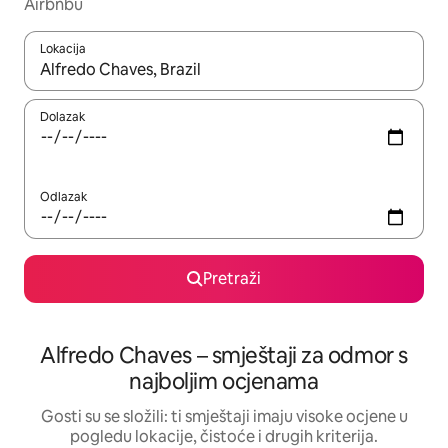
Airbnbu
Lokacija
Kada budu dostupni rezultati, moći ćete ih pregledati koristeći
Dolazak
Odlazak
Pretraži
Alfredo Chaves – smještaji za odmor s
najboljim ocjenama
Gosti su se složili: ti smještaji imaju visoke ocjene u
pogledu lokacije, čistoće i drugih kriterija.