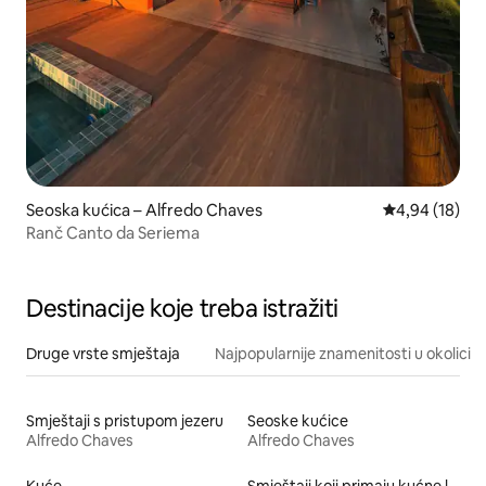
Seoska kućica – Alfredo Chaves
Prosječna ocje
4,94 (18)
Ranč Canto da Seriema
Destinacije koje treba istražiti
Druge vrste smještaja
Najpopularnije znamenitosti u okolici
Smještaji s pristupom jezeru
Seoske kućice
Alfredo Chaves
Alfredo Chaves
Kuće
Smještaji koji primaju kućne ljubimce