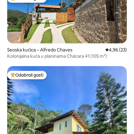
Među najviše rangiranima s oznakom „Odabrali gosti”
Seoska kućica – Alfredo Chaves
Prosječna ocje
4,96 (23)
Kolonijalna kuća u planinama Chácara 41 (105 m²)
Odabrali gosti
Među najviše rangiranima s oznakom „Odabrali gosti”