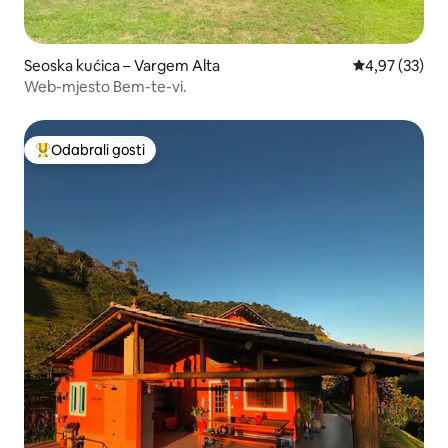
Seoska kućica – Vargem Alta
Prosječna ocje
4,97 (33)
Web-mjesto Bem-te-vi.
Odabrali gosti
Među najviše rangiranima s oznakom „Odabrali gosti”