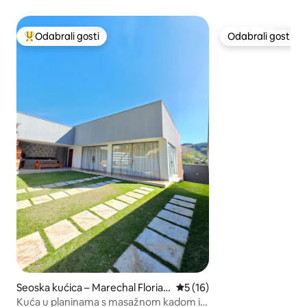
Odabrali gosti
Odabrali gosti
Među najviše rangiranima s oznakom „Odabrali gosti”
Odabrali gosti
Seoska kućica – Marechal Florian
Prosječna ocjena: 5/5, recen
5 (16)
o
Kuća u planinama s masažnom kadom i