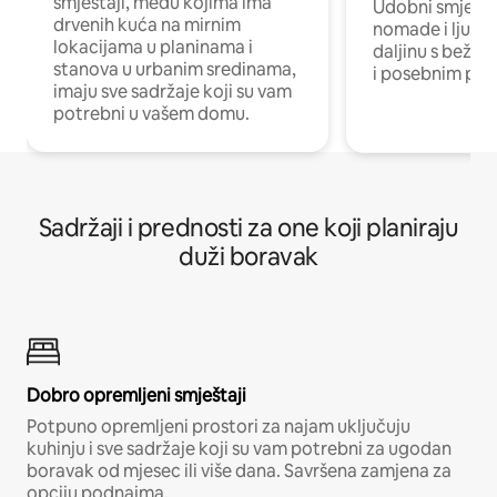
smještaji, među kojima ima
Udobni smještaj
drvenih kuća na mirnim
nomade i ljude 
lokacijama u planinama i
daljinu s bežič
stanova u urbanim sredinama,
i posebnim pro
imaju sve sadržaje koji su vam
potrebni u vašem domu.
Sadržaji i prednosti za one koji planiraju
duži boravak
Dobro opremljeni smještaji
Potpuno opremljeni prostori za najam uključuju
kuhinju i sve sadržaje koji su vam potrebni za ugodan
boravak od mjesec ili više dana. Savršena zamjena za
opciju podnajma.