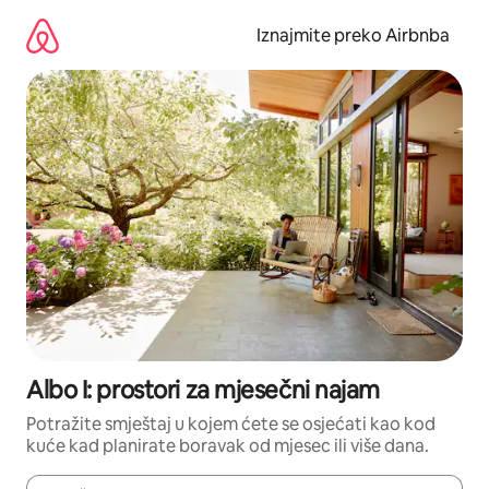
Prijeđi
na
Iznajmite preko Airbnba
sadržaj
Albo I: prostori za mjesečni najam
Potražite smještaj u kojem ćete se osjećati kao kod
kuće kad planirate boravak od mjesec ili više dana.