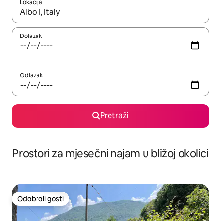
Lokacija
Kada budu dostupni rezultati, moći ćete ih pregledati koristeći
Dolazak
Odlazak
Pretraži
Prostori za mjesečni najam u bližoj okolici
Odabrali gosti
Odabrali gosti