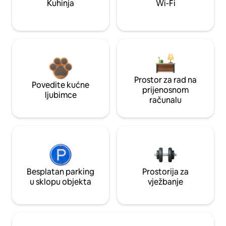
Kuhinja
Wi-Fi
Prostor za rad na
Povedite kućne
prijenosnom
ljubimce
računalu
Besplatan parking
Prostorija za
u sklopu objekta
vježbanje