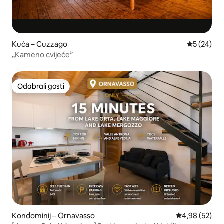
Kuća – Cuzzago
Prosječna o
5 (24)
„Kameno cvijeće”
Odabrali gosti
Odabrali gosti
Kondominij – Ornavasso
Prosječna ocje
4,98 (52)