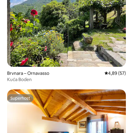
Brvnara – Ornavasso
Prosječna ocje
4,89 (57)
Kuća Boden
Superhost
Superhost