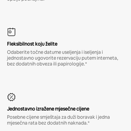
Fleksibilnost koju želite
Odaberite točne datume useljenja i iseljenja i
jednostavno ugovorite rezervaciju putem interneta,
bez dodatnih obveza ili papirologije.*
Jednostavno izražene mjesečne cijene
Posebne cijene smještaja za duži boravak i jedna
mjesečna rata bez dodatnih naknada.*