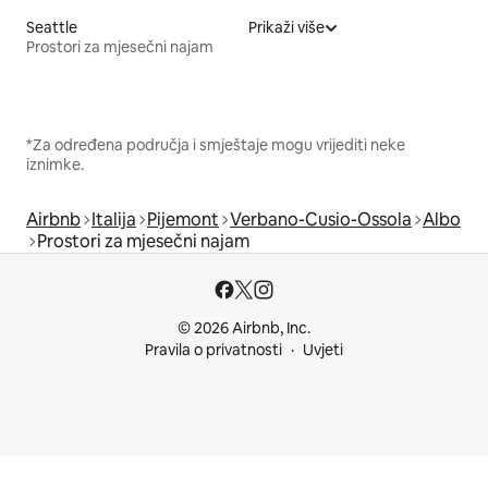
Seattle
Prikaži više
Prostori za mjesečni najam
*Za određena područja i smještaje mogu vrijediti neke
iznimke.
Airbnb
Italija
Pijemont
Verbano-Cusio-Ossola
Albo
Prostori za mjesečni najam
© 2026 Airbnb, Inc.
Pravila o privatnosti
Uvjeti