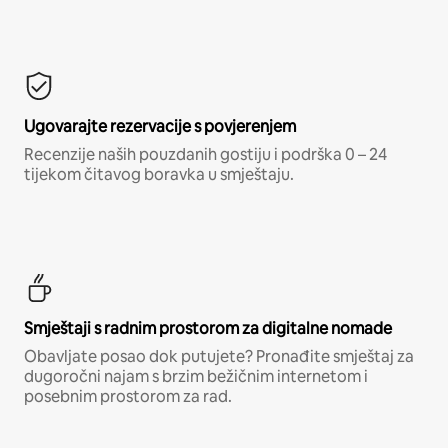
Ugovarajte rezervacije s povjerenjem
Recenzije naših pouzdanih gostiju i podrška 0 – 24
tijekom čitavog boravka u smještaju.
Smještaji s radnim prostorom za digitalne nomade
Obavljate posao dok putujete? Pronađite smještaj za
dugoročni najam s brzim bežičnim internetom i
posebnim prostorom za rad.